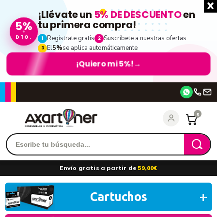
¡Llévate un
5% DE DESCUENTO
en
5%
tu primera compra!
DTO.
Regístrate gratis
Suscríbete a nuestras ofertas
1
2
El
5%
se aplica automáticamente
3
¡Quiero mi 5%!
→
Accede
0
Recordarme
¿Olvidó su contraseña?
Envío gratis a partir de
59,00€
entrar
Cartuchos