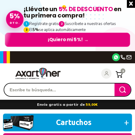
¡Llévate un
5% DE DESCUENTO
en
tu primera compra!
5%
DTO.
Regístrate gratis
Suscríbete a nuestras ofertas
1
2
El
5%
se aplica automáticamente
3
¡Quiero mi 5%!
→
Accede
0
Recordarme
¿Olvidó su contraseña?
Envío gratis a partir de
59,00€
entrar
Cartuchos