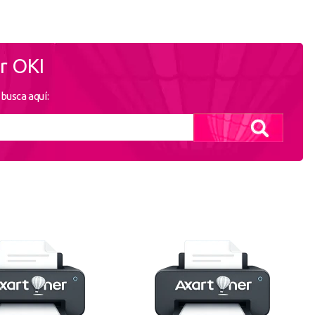
Continuar con PayPal
 cuenta
r OKI
nta en Axartoner.com y podrás realizar tus compras
revisar el estado de tus pedidos y consultar
 busca aquí:
crear cuenta