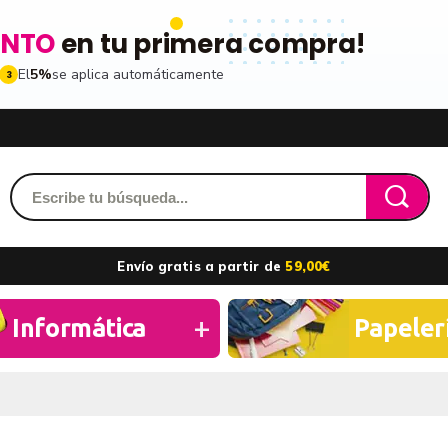
ENTO
en tu primera compra!
El
5%
se aplica automáticamente
3
Acced
dido y accede a tu historial
Envío gratis a partir de
59,00€
les
ribiéndote a nuestro boletin
Recordarme
Informática
Papeler
ros
n toda la gama de