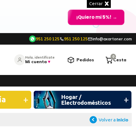
Cerrar
¡Quiero mi 5%!
→
951 250 125
951 250 125
info@axartoner.com
e
0
Hola, identifícate
Pedidos
Cesta
Mi cuenta
▾
entrar
Hogar /
¿Olvidó su contraseña?
ía
Electrodomésticos
O CONTINÚA CON
Volver a
Inicio
Continuar con Google