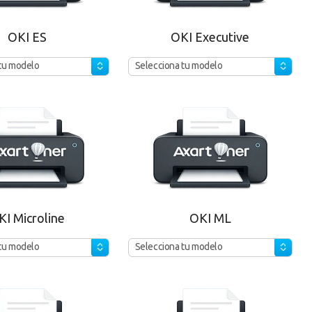
OKI ES
OKI Executive
tu modelo
Selecciona tu modelo
KI Microline
OKI ML
tu modelo
Selecciona tu modelo