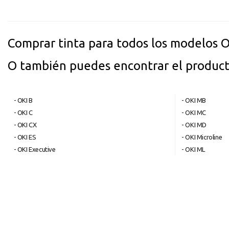
Comprar tinta para todos los modelos O
O también puedes encontrar el product
- OKI B
- OKI MB
- OKI C
- OKI MC
- OKI CX
- OKI MD
- OKI ES
- OKI Microline
- OKI Executive
- OKI ML