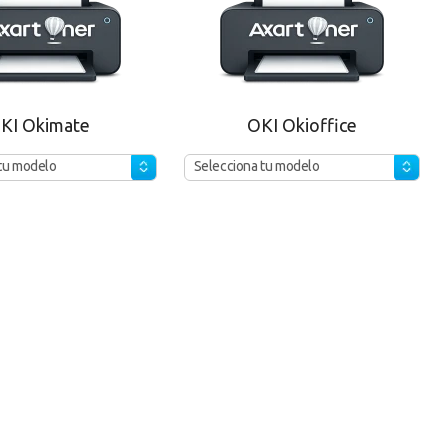
KI Okimate
OKI Okioffice
tu modelo
Selecciona tu modelo