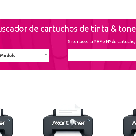
Nueva
scador de cartuchos de tinta & tone
Crea una cue
rápidamente, 
Si conoces la REF o Nº de cartucho,
operaciones.
l Modelo
r