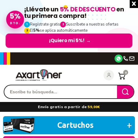
¡Llévate un
5% DE DESCUENTO
en
tu primera compra!
5%
DTO.
Regístrate gratis
Suscríbete a nuestras ofertas
1
2
El
5%
se aplica automáticamente
3
¡Quiero mi 5%!
→
Accede
0
Recordarme
¿Olvidó su contraseña?
Envío gratis a partir de
59,00€
entrar
Cartuchos