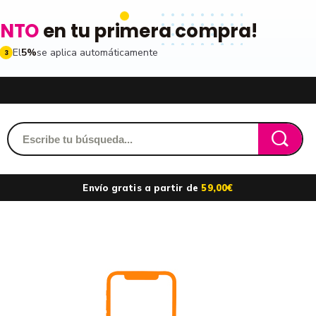
ENTO
en tu primera compra!
El
5%
se aplica automáticamente
3
Acced
dido y accede a tu historial
Envío gratis a partir de
59,00€
les
ribiéndote a nuestro boletin
Recordarme
ros
n toda la gama de