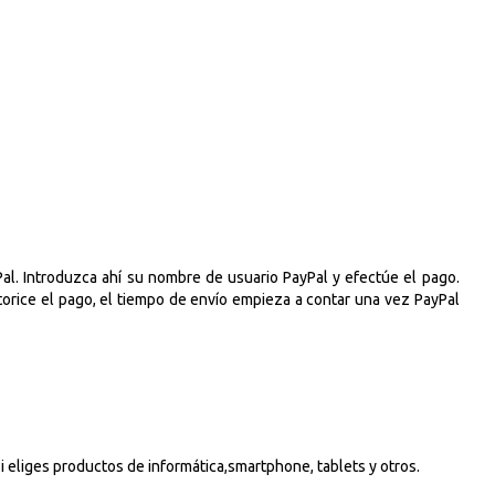
Continuar con PayPal
 cuenta
nta en Axartoner.com y podrás realizar tus compras
revisar el estado de tus pedidos y consultar
crear cuenta
yPal. Introduzca ahí su nombre de usuario PayPal y efectúe el pago.
torice el pago, el tiempo de envío empieza a contar una vez PayPal
i eliges productos de informática,smartphone, tablets y otros.