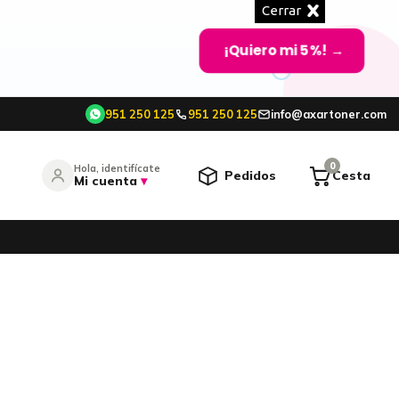
Cerrar
¡Quiero mi 5%!
→
951 250 125
951 250 125
info@axartoner.com
e
0
Hola, identifícate
Pedidos
Cesta
Mi cuenta
▾
entrar
¿Olvidó su contraseña?
O CONTINÚA CON
Continuar con Google