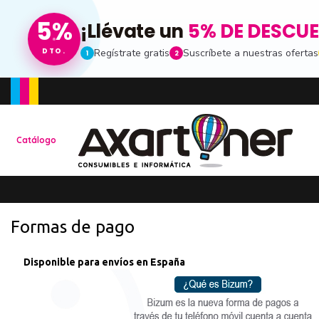
5%
¡Llévate un
5% DE DESCU
Regístrate gratis
Suscríbete a nuestras ofertas
DTO.
1
2
Toda la informacion
Catálogo
Ten una visión completa de dónde está tu pe
de compras
Promociones especia
Formas de pago
Recibe nuestras promociones y ofertas susc
de noticias
Disponible para envíos en España
Ventajas para miemb
Accede a descuentos exclusivos y ofertas e
consumibles e informática.