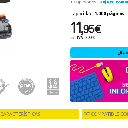
10 Opiniones -
Deja tu come
Capacidad:
1.000 páginas
Nueva
11,
95€
Crea una cue
rápidamente, 
Sin IVA: 9,88€
operaciones.
¿Es 
r
CARACTERÍSTICAS
COMPATIBLE CO