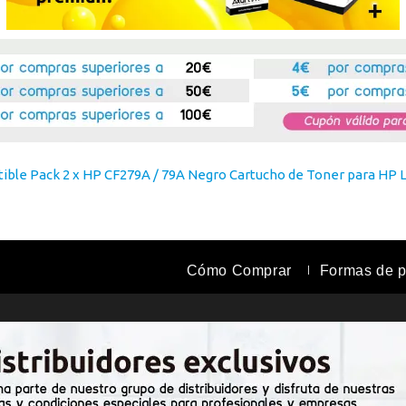
ble Pack 2 x HP CF279A / 79A Negro Cartucho de Toner para HP 
Cómo Comprar
Formas de 