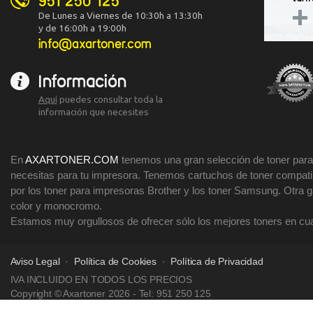
951 250 125
De Lunes a Viernes de 10:30h a 13:30h
y de 16:00h a 19:00h
info@axartoner.com
Información
Aquí
puedes consultar toda la
información que necesites
En
AXARTONER.COM
tenemos una gran selección de toner para 
necesitas para tu impresora. Tenemos cartuchos de toner compatibl
por los toner para impresoras Brother y los toner Samsung. Otra
color y monocromo.
Estamos muy orgullosos de ofrecer sólo los mejores toners en cua
Aviso Legal
·
Política de Cookies
·
Política de Privacidad
IVA INCLUIDO EN TODOS LOS PRECIOS
Copyright © Axartoner 2026
- Tel: 951 250 125
Todos los derechos reservados.