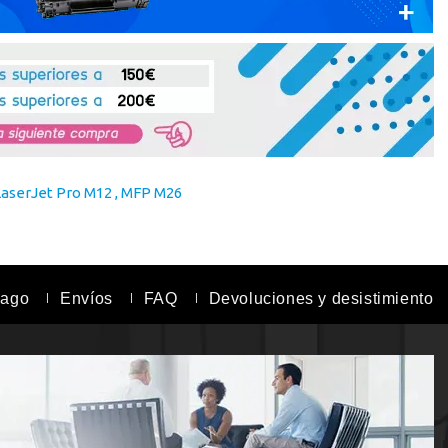
LaserJet Pro M12 , MFP M26
pago
Envíos
FAQ
Devoluciones y desistimiento