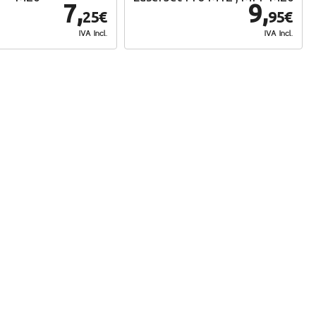
7,
9,
25€
95€
IVA Incl.
IVA Incl.