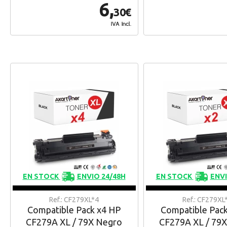
6,
30€
IVA Incl.
EN STOCK
ENVIO 24/48H
EN STOCK
ENVI
Ref.: CF279XL*4
Ref.: CF279XL
Compatible Pack x4 HP
Compatible Pac
CF279A XL / 79X Negro
CF279A XL / 79