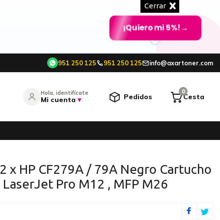
Cerrar
¡Quiero mi 5%!
→
951 250 125
951 250 125
info@axartoner.com
e
0
Hola, identifícate
Pedidos
Cesta
Mi cuenta
▾
entrar
¿Olvidó su contraseña?
 2 x HP CF279A / 79A Negro Cartucho
P LaserJet Pro M12 , MFP M26
O CONTINÚA CON
Continuar con Google