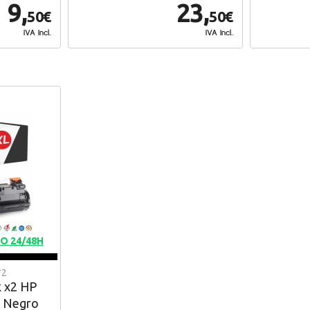
9,
23,
50€
50€
IVA Incl.
IVA Incl.
O 24/48H
*2
k x2 HP
X Negro