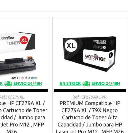
CK
ENVIO 24/48H
EN STOCK
ENVIO 24/48H
Ref.: CF279XL
Ref.: CF279AXL-PR
le HP CF279A XL /
PREMIUM Compatible HP
 Cartucho de Toner
CF279A XL / 79X Negro
acidad / Jumbo para
Cartucho de Toner Alta
Jet Pro M12 , MFP
Capacidad / Jumbo para HP
M26
LaserJet Pro M12 , MFP M26