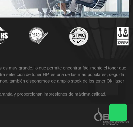
 es muy grande, lo que permite encontrar fácilmente el toner que
tra selección de toner HP, es una de las mas populares, seguida
non, también disponemos de amplio stock de los toner Oki laser
garantía y proporcionan impresiones de máxima calidad.