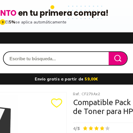
ENTO
en tu primera compra!
El
5%
se aplica automáticamente
3
Acced
dido y accede a tu historial
Envío gratis a partir de
59,00€
les
Ref.:
CF279Ax2
ribiéndote a nuestro boletin
Recordarme
Compatible Pack
de Toner para H
ros
n toda la gama de
4/
5