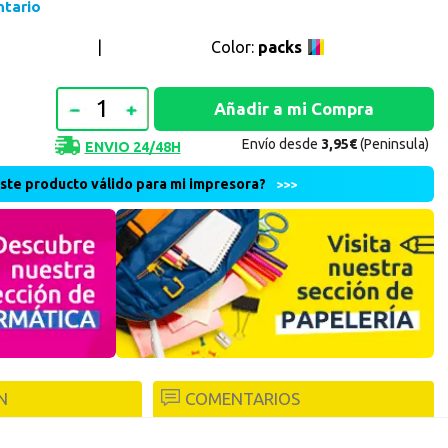
ntario
Continuar con PayPal
|
Color:
packs
 cuenta
nta en Axartoner.com y podrás realizar tus compras
revisar el estado de tus pedidos y consultar
Envío desde
3,95€
(Peninsula)
ENVIO 24/48H
este producto válido para mi impresora?
>>>
crear cuenta
N
COMENTARIOS