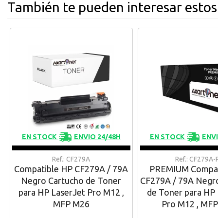
También te pueden interesar estos
EN STOCK
ENVIO 24/48H
EN STOCK
ENVI
Ref.: CF279A
Ref.: CF279A-
Compatible HP CF279A / 79A
PREMIUM Compat
Negro Cartucho de Toner
CF279A / 79A Negr
para HP LaserJet Pro M12 ,
de Toner para HP 
MFP M26
Pro M12 , MF