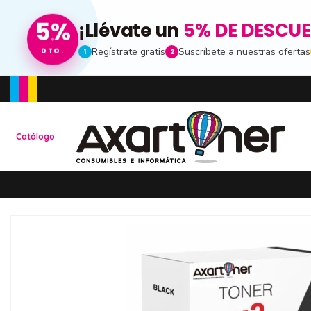
5%
¡Llévate un
5% DE DESCU
Regístrate gratis
Suscríbete a nuestras ofertas
DTO.
1
2
Toda la informacion
Catálogo
Ten una visión completa de dónde está tu pe
de compras
Promociones especia
Recibe nuestras promociones y ofertas susc
de noticias
Ventajas para miemb
Accede a descuentos exclusivos y ofertas e
consumibles e informática.