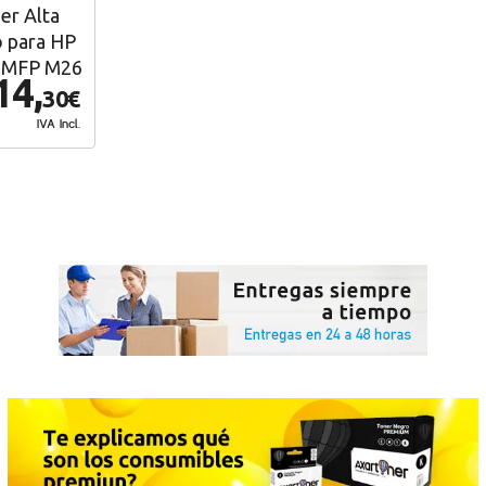
er Alta
o para HP
, MFP M26
14,
30€
IVA Incl.