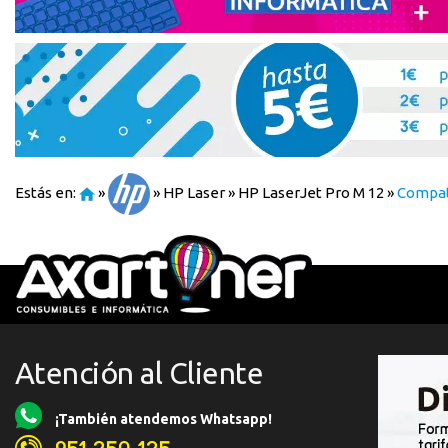
Estás en:
»
»
HP Laser
»
HP LaserJet Pro M 12
»
Compati
Atención al Cliente
¡También atendemos Whatsapp!