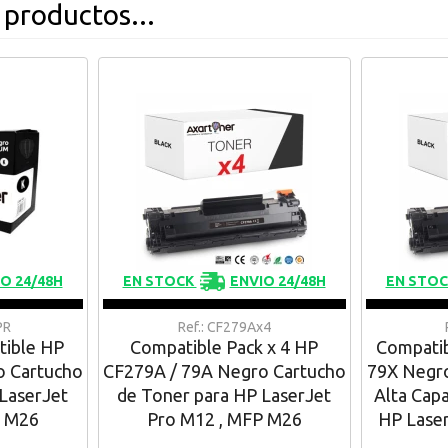
 productos...
O 24/48H
EN STOCK
ENVIO 24/48H
EN STO
PR
Ref.: CF279Ax4
ible HP
Compatible Pack x 4 HP
Compatib
o Cartucho
CF279A / 79A Negro Cartucho
79X Negro
LaserJet
de Toner para HP LaserJet
Alta Cap
P M26
Pro M12 , MFP M26
HP Laser