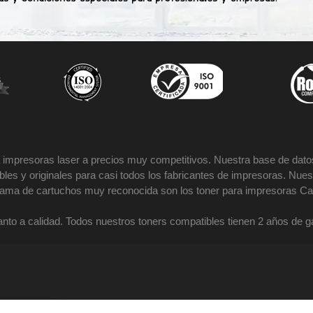
impresoras laser a precios muy competitivos. Nuestra base de datos
es y originales para casi todos los fabricantes de impresoras. Nues
 gama de cartuchos muy reconocida son los toner para impresoras Ca
nto a calidad. Todos nuestros toners compatibles tienen 2 años de 