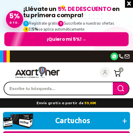
¡Llévate un
5% DE DESCUENTO
en
tu primera compra!
5%
DTO.
Regístrate gratis
Suscríbete a nuestras ofertas
1
2
El
5%
se aplica automáticamente
3
¡Quiero mi 5%!
→
Accede
0
Recordarme
¿Olvidó su contraseña?
Envío gratis a partir de
59,00€
entrar
Cartuchos