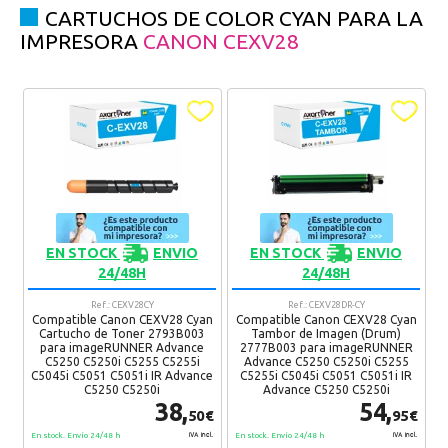
CARTUCHOS DE COLOR CYAN PARA LA
IMPRESORA
CANON CEXV28
EN STOCK
ENVIO
EN STOCK
ENVIO
24/48H
24/48H
Ref.: CEXV28CY
Ref.: CEXV28DR-CY
Compatible Canon CEXV28 Cyan
Compatible Canon CEXV28 Cyan
Cartucho de Toner 2793B003
Tambor de Imagen (Drum)
para imageRUNNER Advance
2777B003 para imageRUNNER
C5250 C5250i C5255 C5255i
Advance C5250 C5250i C5255
C5045i C5051 C5051i IR Advance
C5255i C5045i C5051 C5051i IR
C5250 C5250i
Advance C5250 C5250i
38,
54,
50€
95€
En stock. Envío 24/48 h
En stock. Envío 24/48 h
IVA Incl.
IVA Incl.