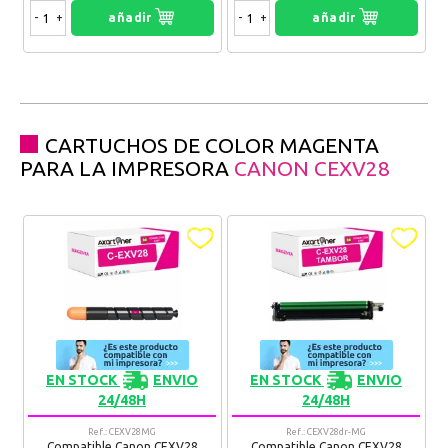
-
+
añadir
-
+
añadir
CARTUCHOS DE COLOR MAGENTA
PARA LA IMPRESORA
CANON CEXV28
EN STOCK
ENVIO
EN STOCK
ENVIO
24/48H
24/48H
Ref.: CEXV28MG
Ref.: CEXV28dr-MG
Compatible Canon CEXV28
Compatible Canon CEXV28