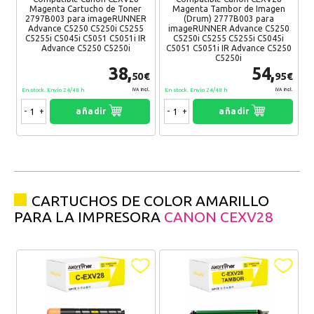
Magenta Cartucho de Toner
Magenta Tambor de Imagen
2797B003 para imageRUNNER
(Drum) 2777B003 para
Advance C5250 C5250i C5255
imageRUNNER Advance C5250
C5255i C5045i C5051 C5051i IR
C5250i C5255 C5255i C5045i
Advance C5250 C5250i
C5051 C5051i IR Advance C5250
C5250i
38,
54,
50€
95€
En stock. Envío 24/48 h
En stock. Envío 24/48 h
IVA Incl.
IVA Incl.
-
+
añadir
-
+
añadir
CARTUCHOS DE COLOR AMARILLO
PARA LA IMPRESORA
CANON CEXV28