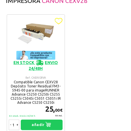
IMPRESORA
CANON CEXV28
EN STOCK
ENVIO
24/48H
Ref.: CAEXV28VA
Compatible Canon CEXV28
Depósito Toner Residual FM3-
5945-00 para imageRUNNER
Advance C5250 C5250i C5255
C5255i C5045i C5051 C5051i IR
Advance C5250 C5250i
25,
00€
En stock. Envío 24/48 h
IVA Incl.
-
+
añadir