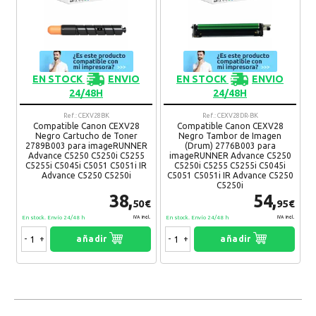
EN STOCK
ENVIO
EN STOCK
ENVIO
24/48H
24/48H
Ref.: CEXV28BK
Ref.: CEXV28DR-BK
Compatible Canon CEXV28
Compatible Canon CEXV28
Negro Cartucho de Toner
Negro Tambor de Imagen
2789B003 para imageRUNNER
(Drum) 2776B003 para
Advance C5250 C5250i C5255
imageRUNNER Advance C5250
C5255i C5045i C5051 C5051i IR
C5250i C5255 C5255i C5045i
Advance C5250 C5250i
C5051 C5051i IR Advance C5250
C5250i
38,
54,
50€
95€
En stock. Envío 24/48 h
En stock. Envío 24/48 h
IVA Incl.
IVA Incl.
-
+
añadir
-
+
añadir