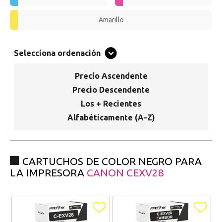
Promociones especiales
Recibe nuestras promociones y ofertas suscribiéndote a nuestro
Amarillo
boletin de noticias
Ventajas para miembros
Selecciona ordenación
Accede a descuentos exclusivos y ofertas en toda la gama de
consumibles e informática.
Precio Ascendente
Precio Descendente
registro distribuidor
Los + Recientes
Alfabéticamente (A-Z)
CARTUCHOS DE COLOR NEGRO PARA
LA IMPRESORA
CANON CEXV28