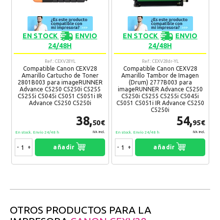
EN STOCK
ENVIO
EN STOCK
ENVIO
24/48H
24/48H
Ref.: CEXV28YL
Ref.: CEXV28dr-YL
Compatible Canon CEXV28
Compatible Canon CEXV28
Amarillo Cartucho de Toner
Amarillo Tambor de Imagen
2801B003 para imageRUNNER
(Drum) 2777B003 para
Advance C5250 C5250i C5255
imageRUNNER Advance C5250
C5255i C5045i C5051 C5051i IR
C5250i C5255 C5255i C5045i
Advance C5250 C5250i
C5051 C5051i IR Advance C5250
C5250i
38,
54,
50€
95€
En stock. Envío 24/48 h
En stock. Envío 24/48 h
IVA Incl.
IVA Incl.
-
+
añadir
-
+
añadir
OTROS PRODUCTOS PARA LA