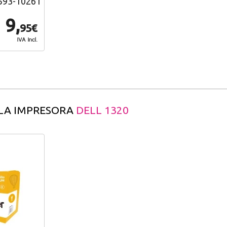
 593-10261
9,
95€
IVA Incl.
 LA IMPRESORA
DELL 1320