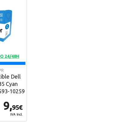
O 24/48H
PR
ble Dell
35 Cyan
 593-10259
9,
95€
IVA Incl.