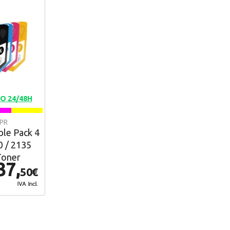
O 24/48H
-PR
le Pack 4
0 / 2135
Toner
37,
50€
IVA Incl.