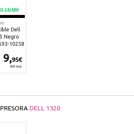
O 24/48H
-PR
ble Dell
35 Negro
 593-10258
9,
95€
IVA Incl.
MPRESORA
DELL 1320