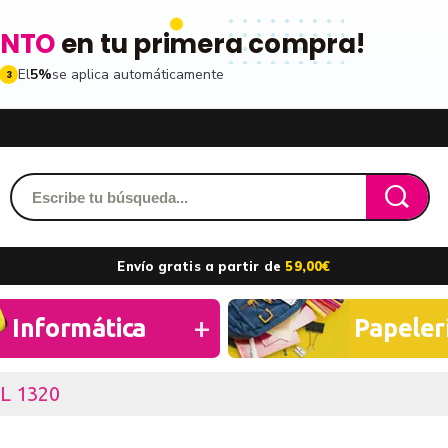
ENTO
en tu primera compra!
El
5%
se aplica automáticamente
3
Acced
dido y accede a tu historial
Envío gratis a partir de
59,00€
les
ribiéndote a nuestro boletin
Recordarme
Informática
Papeler
ros
L 1320
n toda la gama de