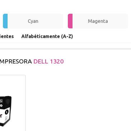
Nueva
Cyan
Magenta
Crea una cue
ientes
Alfabéticamente (A-Z)
rápidamente, 
operaciones.
r
 IMPRESORA
DELL 1320