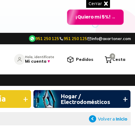
Cerrar
¡Quiero mi 5%!
→
951 250 125
951 250 125
info@axartoner.com
e
0
Hola, identifícate
Pedidos
Cesta
Mi cuenta
▾
entrar
Hogar /
¿Olvidó su contraseña?
ía
Electrodomésticos
O CONTINÚA CON
Volver a
Inicio
Continuar con Google