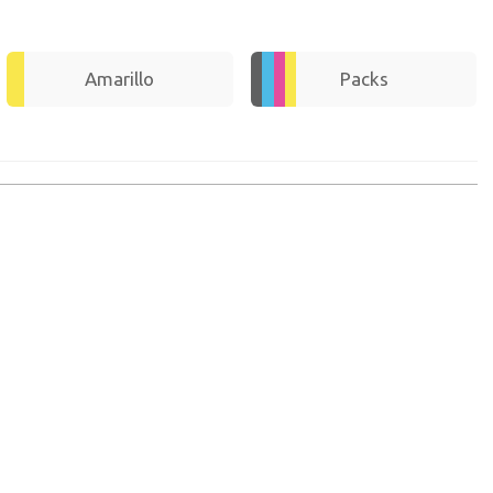
Continuar con PayPal
 cuenta
Amarillo
Packs
nta en Axartoner.com y podrás realizar tus compras
revisar el estado de tus pedidos y consultar
crear cuenta