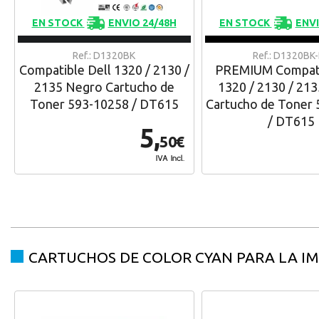
EN STOCK
ENVIO 24/48H
EN STOCK
ENVI
Ref.: D1320BK
Ref.: D1320BK
Compatible Dell 1320 / 2130 /
PREMIUM Compati
2135 Negro Cartucho de
1320 / 2130 / 21
Toner 593-10258 / DT615
Cartucho de Toner
/ DT615
5,
50€
IVA Incl.
CARTUCHOS DE COLOR CYAN PARA LA I