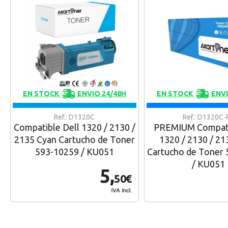
EN STOCK
ENVIO 24/48H
EN STOCK
ENVI
Ref.: D1320C
Ref.: D1320C-
Compatible Dell 1320 / 2130 /
PREMIUM Compati
2135 Cyan Cartucho de Toner
1320 / 2130 / 21
593-10259 / KU051
Cartucho de Toner
/ KU051
5,
50€
IVA Incl.