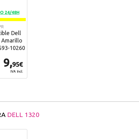
O 24/48H
PR
ble Dell
 Amarillo
 593-10260
9,
95€
IVA Incl.
RA
DELL 1320