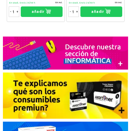
En stock. Envío 24/48 h
En stock. Envío 24/48 h
IVA Incl.
IVA Incl.
-
+
añadir
-
+
añadir