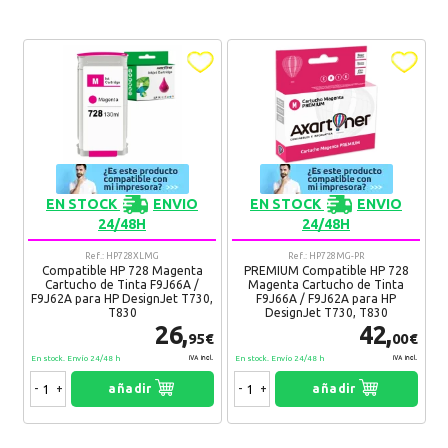
EN STOCK
ENVIO
EN STOCK
ENVIO
24/48H
24/48H
Ref.: HP728XLMG
Ref.: HP728MG-PR
Compatible HP 728 Magenta
PREMIUM Compatible HP 728
Cartucho de Tinta F9J66A /
Magenta Cartucho de Tinta
F9J62A para HP DesignJet T730,
F9J66A / F9J62A para HP
T830
DesignJet T730, T830
26,
42,
95€
00€
En stock. Envío 24/48 h
En stock. Envío 24/48 h
IVA Incl.
IVA Incl.
-
+
añadir
-
+
añadir