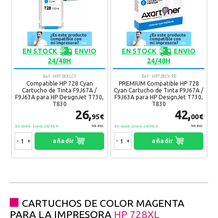
EN STOCK
ENVIO
EN STOCK
ENVIO
24/48H
24/48H
Ref.: HP728XLCY
Ref.: HP728CY-PR
Compatible HP 728 Cyan
PREMIUM Compatible HP 728
Cartucho de Tinta F9J67A /
Cyan Cartucho de Tinta F9J67A /
F9J63A para HP DesignJet T730,
F9J63A para HP DesignJet T730,
T830
T830
26,
42,
95€
00€
En stock. Envío 24/48 h
En stock. Envío 24/48 h
IVA Incl.
IVA Incl.
-
+
añadir
-
+
añadir
CARTUCHOS DE COLOR MAGENTA
PARA LA IMPRESORA
HP 728XL