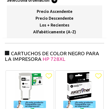
Promociones especiales
Selecciona ordenación
Recibe nuestras promociones y ofertas suscribiéndote a nuestro
boletin de noticias
Precio Ascendente
Precio Descendente
Ventajas para miembros
Los + Recientes
Accede a descuentos exclusivos y ofertas en toda la gama de
Alfabéticamente (A-Z)
consumibles e informática.
registro distribuidor
CARTUCHOS DE COLOR NEGRO PARA
LA IMPRESORA
HP 728XL