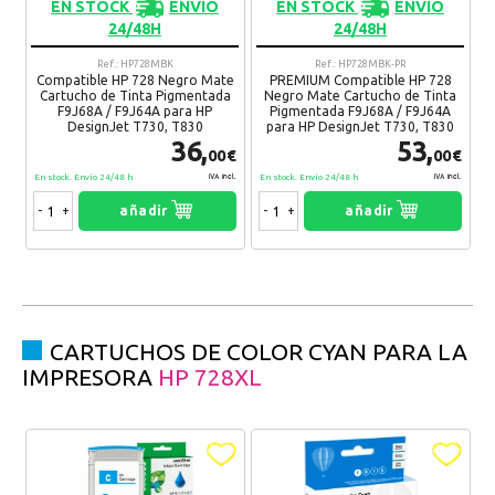
EN STOCK
ENVIO
EN STOCK
ENVIO
24/48H
24/48H
Ref.: HP728MBK
Ref.: HP728MBK-PR
Compatible HP 728 Negro Mate
PREMIUM Compatible HP 728
Cartucho de Tinta Pigmentada
Negro Mate Cartucho de Tinta
F9J68A / F9J64A para HP
Pigmentada F9J68A / F9J64A
DesignJet T730, T830
para HP DesignJet T730, T830
36,
53,
00€
00€
En stock. Envío 24/48 h
En stock. Envío 24/48 h
IVA Incl.
IVA Incl.
-
+
añadir
-
+
añadir
CARTUCHOS DE COLOR CYAN PARA LA
IMPRESORA
HP 728XL