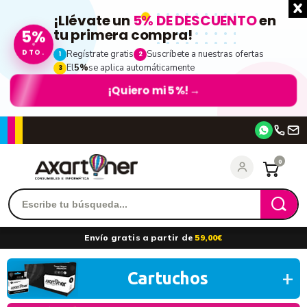
¡Llévate un
5% DE DESCUENTO
en
tu primera compra!
5%
DTO.
Regístrate gratis
Suscríbete a nuestras ofertas
1
2
El
5%
se aplica automáticamente
3
¡Quiero mi 5%!
→
Accede
0
Recordarme
¿Olvidó su contraseña?
Envío gratis a partir de
59,00€
entrar
Cartuchos