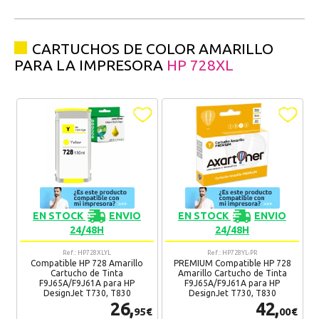
CARTUCHOS DE COLOR AMARILLO
PARA LA IMPRESORA
HP 728XL
EN STOCK
ENVIO
EN STOCK
ENVIO
24/48H
24/48H
Ref.: HP728XLYL
Ref.: HP728YL-PR
Compatible HP 728 Amarillo
PREMIUM Compatible HP 728
Cartucho de Tinta
Amarillo Cartucho de Tinta
F9J65A/F9J61A para HP
F9J65A/F9J61A para HP
DesignJet T730, T830
DesignJet T730, T830
26,
42,
95€
00€