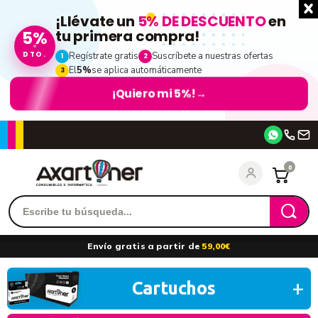
¡Llévate un
5% DE DESCUENTO
en
tu primera compra!
5%
DTO.
Regístrate gratis
Suscríbete a nuestras ofertas
1
2
El
5%
se aplica automáticamente
3
¡Quiero mi 5%!
→
Accede
0
Recordarme
¿Olvidó su contraseña?
Envío gratis a partir de
59,00€
entrar
Cartuchos