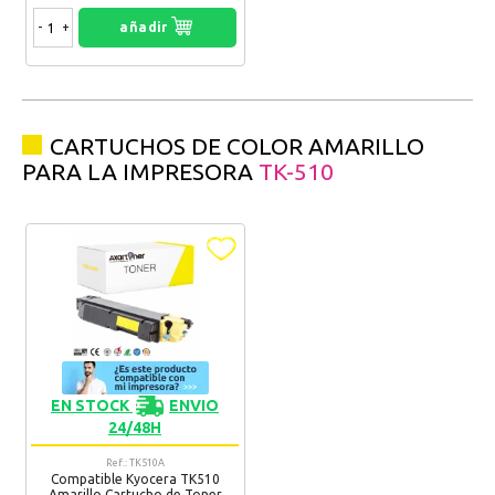
-
+
añadir
CARTUCHOS DE COLOR AMARILLO
PARA LA IMPRESORA
TK-510
EN STOCK
ENVIO
24/48H
Ref.: TK510A
Compatible Kyocera TK510
Amarillo Cartucho de Toner