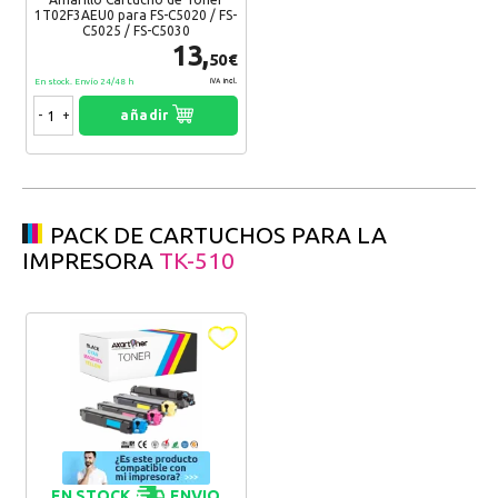
1T02F3AEU0 para FS-C5020 / FS-
C5025 / FS-C5030
13,
50€
En stock. Envío 24/48 h
IVA Incl.
-
+
añadir
PACK DE CARTUCHOS PARA LA
IMPRESORA
TK-510
EN STOCK
ENVIO