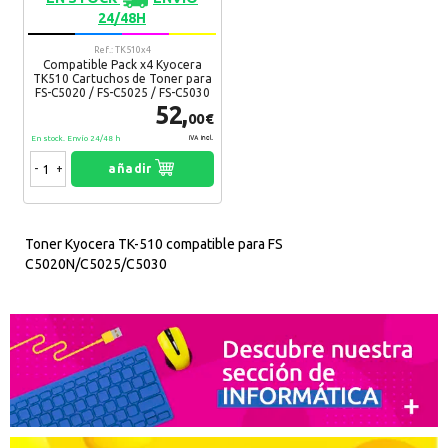
24/48H
Ref.: TK510x4
Compatible Pack x4 Kyocera
TK510 Cartuchos de Toner para
FS-C5020 / FS-C5025 / FS-C5030
52,
00€
En stock. Envío 24/48 h
IVA Incl.
-
+
añadir
Toner Kyocera TK-510 compatible para FS
C5020N/C5025/C5030