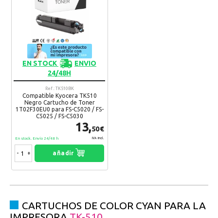
EN STOCK
ENVIO
24/48H
Ref.: TK510BK
Compatible Kyocera TK510
Negro Cartucho de Toner
1T02F30EU0 para FS-C5020 / FS-
C5025 / FS-C5030
13,
50€
En stock. Envío 24/48 h
IVA Incl.
-
+
añadir
CARTUCHOS DE COLOR CYAN PARA LA
IMPRESORA
TK-510