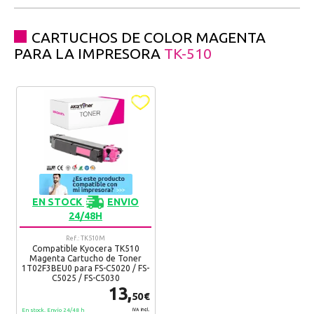
CARTUCHOS DE COLOR MAGENTA
PARA LA IMPRESORA
TK-510
EN STOCK
ENVIO
24/48H
Ref.: TK510M
Compatible Kyocera TK510
Magenta Cartucho de Toner
1T02F3BEU0 para FS-C5020 / FS-
C5025 / FS-C5030
13,
50€
En stock. Envío 24/48 h
IVA Incl.