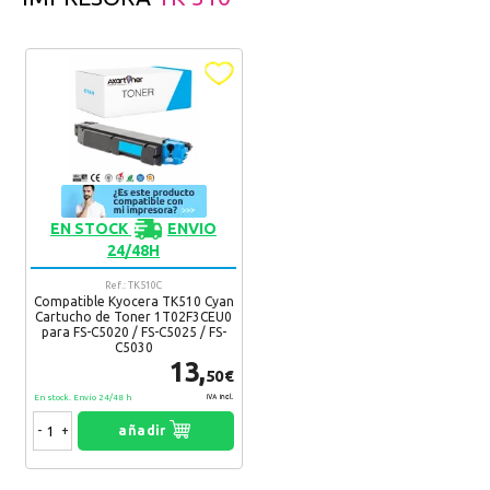
EN STOCK
ENVIO
24/48H
Ref.: TK510C
Compatible Kyocera TK510 Cyan
Cartucho de Toner 1T02F3CEU0
para FS-C5020 / FS-C5025 / FS-
C5030
13,
50€
En stock. Envío 24/48 h
IVA Incl.
-
+
añadir