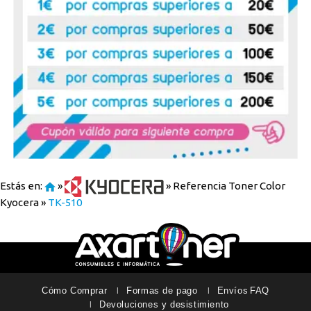
Estás en:
»
»
Referencia Toner Color
Kyocera
»
TK-510
Cómo Comprar
Formas de pago
Envíos
FAQ
Devoluciones y desistimiento