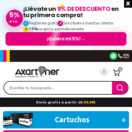
¡Llévate un
5% DE DESCUENTO
en
5%
tu primera compra!
DTO.
Regístrate gratis
Suscríbete a nuestras ofertas
1
2
El
5%
se aplica automáticamente
3
¡Quiero mi 5%!
→
Accede
0
Recordarme
¿Olvidó su contraseña?
Envío gratis a partir de
59,00€
entrar
Cartuchos