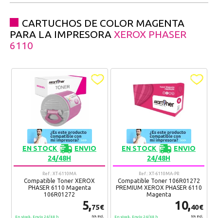
CARTUCHOS DE COLOR MAGENTA
PARA LA IMPRESORA
XEROX PHASER
6110
EN STOCK
ENVIO
EN STOCK
ENVIO
24/48H
24/48H
Ref.: XT-6110MA
Ref.: XT-6110MA-PR
Compatible Toner XEROX
Compatible Toner 106R01272
PHASER 6110 Magenta
PREMIUM XEROX PHASER 6110
106R01272
Magenta
5,
10,
75€
40€
En stock. Envío 24/48 h
En stock. Envío 24/48 h
IVA Incl.
IVA Incl.