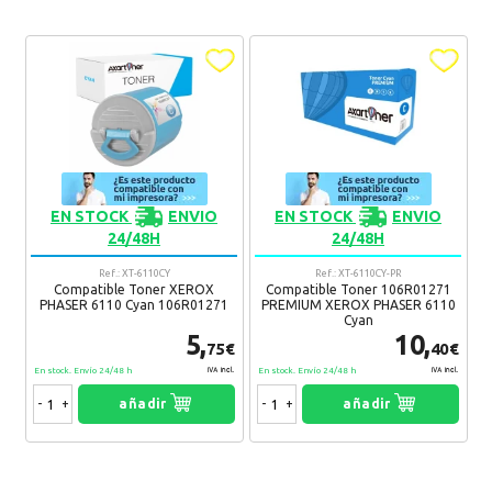
EN STOCK
ENVIO
EN STOCK
ENVIO
24/48H
24/48H
Ref.: XT-6110CY
Ref.: XT-6110CY-PR
Compatible Toner XEROX
Compatible Toner 106R01271
PHASER 6110 Cyan 106R01271
PREMIUM XEROX PHASER 6110
Cyan
5,
10,
75€
40€
En stock. Envío 24/48 h
En stock. Envío 24/48 h
IVA Incl.
IVA Incl.
-
+
añadir
-
+
añadir