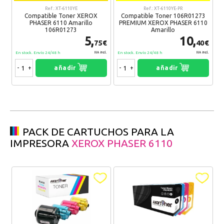
Ref.: XT-6110YE
Ref.: XT-6110YE-PR
Compatible Toner XEROX
Compatible Toner 106R01273
PHASER 6110 Amarillo
PREMIUM XEROX PHASER 6110
106R01273
Amarillo
5,
10,
75€
40€
En stock. Envío 24/48 h
En stock. Envío 24/48 h
IVA Incl.
IVA Incl.
-
+
añadir
-
+
añadir
PACK DE CARTUCHOS PARA LA
IMPRESORA
XEROX PHASER 6110