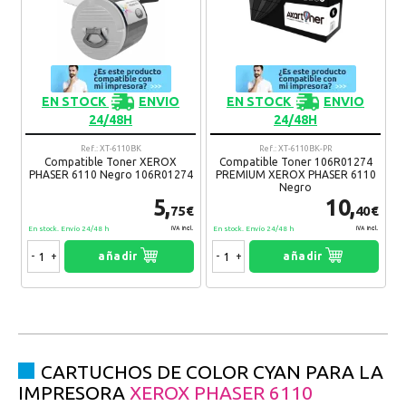
EN STOCK
ENVIO
EN STOCK
ENVIO
24/48H
24/48H
Ref.: XT-6110BK
Ref.: XT-6110BK-PR
Compatible Toner XEROX
Compatible Toner 106R01274
PHASER 6110 Negro 106R01274
PREMIUM XEROX PHASER 6110
Negro
5,
10,
75€
40€
En stock. Envío 24/48 h
En stock. Envío 24/48 h
IVA Incl.
IVA Incl.
-
+
añadir
-
+
añadir
CARTUCHOS DE COLOR CYAN PARA LA
IMPRESORA
XEROX PHASER 6110