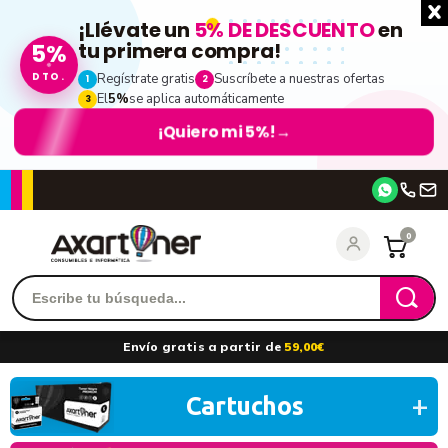
¡Llévate un
5% DE DESCUENTO
en
tu primera compra!
5%
DTO.
Regístrate gratis
Suscríbete a nuestras ofertas
1
2
El
5%
se aplica automáticamente
3
¡Quiero mi 5%!
→
Accede
0
Recordarme
¿Olvidó su contraseña?
Envío gratis a partir de
59,00€
entrar
Cartuchos