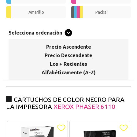
Promociones especiales
Recibe nuestras promociones y ofertas suscribiéndote a nuestro
Amarillo
Packs
boletin de noticias
Ventajas para miembros
Selecciona ordenación
Accede a descuentos exclusivos y ofertas en toda la gama de
consumibles e informática.
Precio Ascendente
Precio Descendente
registro distribuidor
Los + Recientes
Alfabéticamente (A-Z)
CARTUCHOS DE COLOR NEGRO PARA
LA IMPRESORA
XEROX PHASER 6110