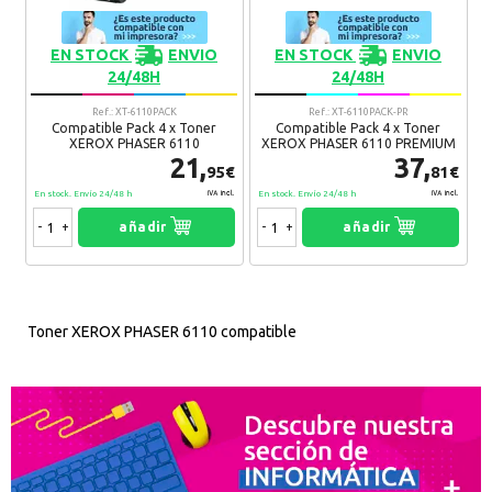
EN STOCK
ENVIO
EN STOCK
ENVIO
24/48H
24/48H
Ref.: XT-6110PACK
Ref.: XT-6110PACK-PR
Compatible Pack 4 x Toner
Compatible Pack 4 x Toner
XEROX PHASER 6110
XEROX PHASER 6110 PREMIUM
21,
37,
95€
81€
En stock. Envío 24/48 h
En stock. Envío 24/48 h
IVA Incl.
IVA Incl.
-
+
añadir
-
+
añadir
Toner XEROX PHASER 6110 compatible