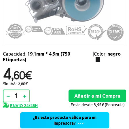
Promociones especiales
Recibe nuestras promociones y ofertas suscribiéndote a nuestro
boletin de noticias
Ventajas para miembros
Accede a descuentos exclusivos y ofertas en toda la gama de
consumibles e informática.
Capacidad:
19.1mm * 4.9m (750
|
Color:
negro
registro distribuidor
Etiquetas)
4,
60€
Sin IVA: 3,80€
Envío desde
3,95€
(Peninsula)
ENVIO 24/48H
¿Es este producto válido para mi
impresora?
>>>