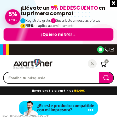
¡Llévate un
5% DE DESCUENTO
en
5%
tu primera compra!
DTO.
Regístrate gratis
Suscríbete a nuestras ofertas
1
2
El
5%
se aplica automáticamente
3
¡Quiero mi 5%!
→
Accede
0
Recordarme
¿Olvidó su contraseña?
Envío gratis a partir de
59,00€
entrar
Ref.:
BDR-NY-21-750-BK/WT