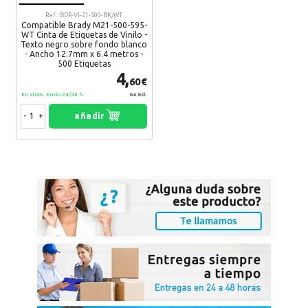
Recomendaría su compra:
Si
Ref.: BDR-VI-21-500-BK/WT
Compatible Brady M21-500-595-
WT Cinta de Etiquetas de Vinilo -
Texto negro sobre fondo blanco
Dpto
29. 01. 2021
- Ancho 12.7mm x 6.4 metros -
500 Etiquetas
Son muy buenos
4,
60€
Recomendaría su compra:
Si
En stock. Envío 24/48 h
IVA Incl.
-
+
añadir
Teba
16. 01. 2021
Compra perfecta
Recomendaría su compra:
Si
Vera
08. 01. 2021
Todo correcto
Recomendaría su compra:
Si
Tere
01. 01. 2021