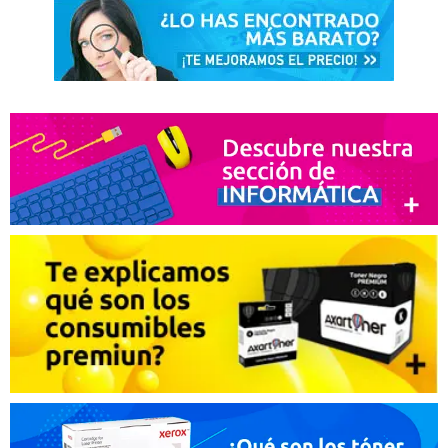
Envío rapidísimo y perfecto.
Recomendaría su compra:
Si
Nina
15. 12. 2020
Todo correcto
Recomendaría su compra:
Si
Gala
04. 12. 2020
Buen producto de calidad
Recomendaría su compra:
Si
Ducor
18. 11. 2020
Todo bien, como siempre.
Recomendaría su compra:
Si