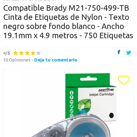
O CONTINÚA CON
Compatible Brady M21-750-499-TB
Cinta de Etiquetas de Nylon - Texto
Continuar con Google
negro sobre fondo blanco - Ancho
Continuar con PayPal
19.1mm x 4.9 metros - 750 Etiquetas
Nueva cuenta
4/
5
Crea una cuenta en Axartoner.com y podrás realizar tus compras
10 Opiniones -
rápidamente, revisar el estado de tus pedidos y consultar
Deja tu comentario
operaciones.
crear cuenta
Toda la informacion
Ten una visión completa de dónde está tu pedido y accede a tu
historial de compras