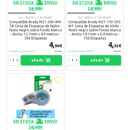
EN STOCK
ENVIO
EN STOCK
ENVIO
24/48H
24/48H
Ref.: BDR-NY-21-500-BK/WT
Ref.: BDR-VI-21-750-BK/WT
¿Recomendaría su compra?
Si
No
Compatible Brady M21-500-499-
Compatible Brady M21-750-595-
TB Cinta de Etiquetas de Nylon -
WT Cinta de Etiquetas de Vinilo -
Texto negro sobre fondo blanco
Texto negro sobre fondo blanco
10 Comentario(s)
- Ancho 12.7mm x 4.9 metros -
- Ancho 19.1mm x 6.4 metros -
500 Etiquetas
750 Etiquetas
4,
4,
90€
35€
Aiva
10. 03. 2021
En stock. Envío 24/48 h
En stock. Envío 24/48 h
IVA Incl.
IVA Incl.
Vuestro servicio es excelente.
-
+
añadir
-
+
añadir
Recomendaría su compra:
Si
Mila
08. 03. 2021
Buena calidad y sin problemas
Recomendaría su compra:
Si
Khlay
28. 02. 2021
EN STOCK
ENVIO
Gran satisfaccion
24/48H