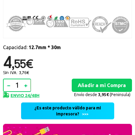
Promociones especiales
Recibe nuestras promociones y ofertas suscribiéndote a nuestro
boletin de noticias
Ventajas para miembros
Accede a descuentos exclusivos y ofertas en toda la gama de
consumibles e informática.
Capacidad:
12.7mm * 30m
4,
registro distribuidor
55€
Sin IVA: 3,76€
Envío desde
3,95€
(Peninsula)
ENVIO 24/48H
¿Es este producto válido para mi
impresora?
>>>