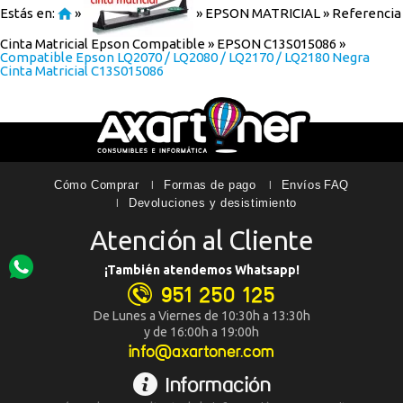
Estás en:
»
»
EPSON MATRICIAL
»
Referencia
Cinta Matricial Epson Compatible
»
EPSON C13S015086
»
Riki
19. 07. 2016
Compatible Epson LQ2070 / LQ2080 / LQ2170 / LQ2180 Negra
Cinta Matricial C13S015086
Muy bien todo. servicio rápido
Recomendaría su compra:
Si
Pepe
11. 03. 2016
Perfectos como siempre! gracias
Cómo Comprar
Formas de pago
Envíos
FAQ
Recomendaría su compra:
Si
Devoluciones y desistimiento
Atención al Cliente
Ruben
12. 05. 2015
¡También atendemos Whatsapp!
Genial
951 250 125
Recomendaría su compra:
Si
De Lunes a Viernes de 10:30h a 13:30h
y de 16:00h a 19:00h
info@axartoner.com
Información