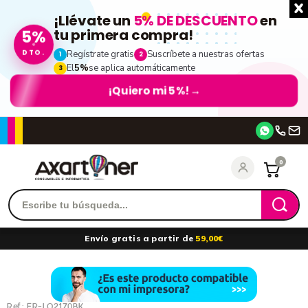
¡Llévate un
5% DE DESCUENTO
en
tu primera compra!
5%
DTO.
Regístrate gratis
Suscríbete a nuestras ofertas
1
2
El
5%
se aplica automáticamente
3
¡Quiero mi 5%!
→
Accede
0
Recordarme
¿Olvidó su contraseña?
Envío gratis a partir de
59,00€
entrar
Ref.:
ER-LQ2170BK