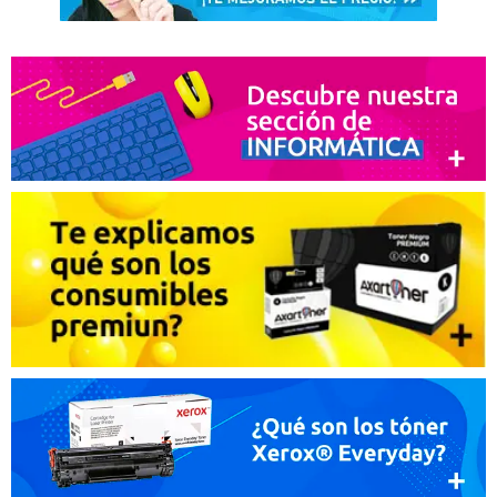
¿Recomendaría su compra?
Si
No
10 Comentario(s)
Ascem
14. 02. 2021
Gran atencion y grandes productos
Recomendaría su compra:
Si
Arids
13. 02. 2021
Muy buena calidad
Recomendaría su compra:
Si
Chema
17. 09. 2020
Recomiendo 100%
Recomendaría su compra:
Si