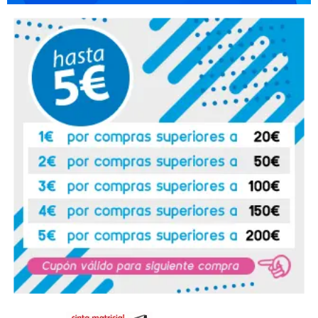
Garma
09. 06. 2020
Rápido y correcto
Recomendaría su compra:
Si
Dafne
06. 06. 2020
Perfecta compra
Recomendaría su compra:
Si
Salim
14. 07. 2018
Ningun tipo de problema, repetire.
Recomendaría su compra:
Si
Katty
15. 11. 2016
Recibido muy rápidamente.
Recomendaría su compra:
Si