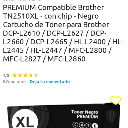
O CONTINÚA CON
PREMIUM Compatible Brother
TN2510XL - con chip - Negro
Continuar con Google
Cartucho de Toner para Brother
Continuar con PayPal
DCP-L2610 / DCP-L2627 / DCP-
L2660 / DCP-L2665 / HL-L2400 / HL-
Nueva cuenta
L2445 / HL-L2447 / MFC-L2800 /
Crea una cuenta en Axartoner.com y podrás realizar tus compras
rápidamente, revisar el estado de tus pedidos y consultar
MFC-L2827 / MFC-L2860
operaciones.
crear cuenta
4/
5
8 Opiniones -
Deja tu comentario
Toda la informacion
Ten una visión completa de dónde está tu pedido y accede a tu
historial de compras