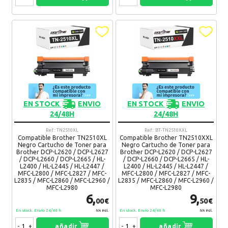
Recomendaría su compra:
Si
GERARDO
13. 11. 2025
Ventajas:
Buena calidad y durabilidad
Desventajas:
Manchan un poco al final de su vida útil
Recomendaría su compra:
Si
EN STOCK
ENVIO
EN STOCK
ENVIO
LUIS
23. 08. 2025
24/48H
24/48H
Buen producto y buena calidad de copia
Ref.: TN2510XL
Ref.: BT-TN2510XXL
Ventajas:
Servicio rápido
Compatible Brother TN2510XL
Compatible Brother TN2510XXL
Desventajas:
deberia tener más capacidad, se agota
Negro Cartucho de Toner para
Negro Cartucho de Toner para
Brother DCP-L2620 / DCP-L2627
Brother DCP-L2620 / DCP-L2627
pronto
/ DCP-L2660 / DCP-L2665 / HL-
/ DCP-L2660 / DCP-L2665 / HL-
Recomendaría su compra:
Si
L2400 / HL-L2445 / HL-L2447 /
L2400 / HL-L2445 / HL-L2447 /
MFC-L2800 / MFC-L2827 / MFC-
MFC-L2800 / MFC-L2827 / MFC-
L2835 / MFC-L2860 / MFC-L2960 /
L2835 / MFC-L2860 / MFC-L2960 /
MFC-L2980
MFC-L2980
6,
9,
TECNALUM APLICACIONES, S.L.
16. 06. 2025
00€
50€
En stock. Envío 24/48 h
En stock. Envío 24/48 h
IVA Incl.
IVA Incl.
ENTREGA MUY RAPIDA
Recomendaría su compra:
Si
-
+
añadir
-
+
añadir