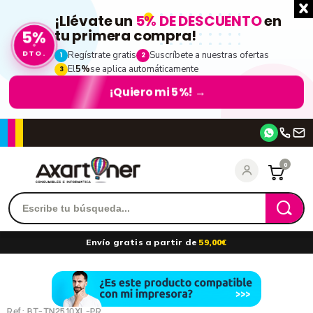
¡Llévate un
5% DE DESCUENTO
en
5%
tu primera compra!
DTO.
Regístrate gratis
Suscríbete a nuestras ofertas
1
2
El
5%
se aplica automáticamente
3
¡Quiero mi 5%!
→
Accede
0
Recordarme
¿Olvidó su contraseña?
Envío gratis a partir de
59,00€
entrar
Ref.:
BT-TN2510XL-PR