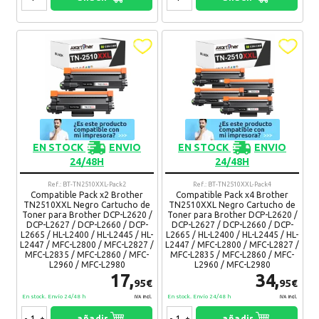
Mercedes
20. 03. 2025
El producto parece bueno. Esperemos que cumpla con el
número de copias que dice que hace.
Recomendaría su compra:
Si
EN STOCK
ENVIO
EN STOCK
ENVIO
24/48H
24/48H
Ref.: BT-TN2510XXL-Pack2
Ref.: BT-TN2510XXL-Pack4
Compatible Pack x2 Brother
Compatible Pack x4 Brother
TN2510XXL Negro Cartucho de
TN2510XXL Negro Cartucho de
Toner para Brother DCP-L2620 /
Toner para Brother DCP-L2620 /
DCP-L2627 / DCP-L2660 / DCP-
DCP-L2627 / DCP-L2660 / DCP-
L2665 / HL-L2400 / HL-L2445 / HL-
L2665 / HL-L2400 / HL-L2445 / HL-
L2447 / MFC-L2800 / MFC-L2827 /
L2447 / MFC-L2800 / MFC-L2827 /
MFC-L2835 / MFC-L2860 / MFC-
MFC-L2835 / MFC-L2860 / MFC-
L2960 / MFC-L2980
L2960 / MFC-L2980
17,
34,
95€
95€
En stock. Envío 24/48 h
En stock. Envío 24/48 h
IVA Incl.
IVA Incl.
-
+
añadir
-
+
añadir