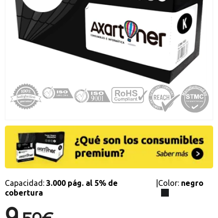
Promociones especiales
Recibe nuestras promociones y ofertas suscribiéndote a nuestro
boletin de noticias
Ventajas para miembros
Accede a descuentos exclusivos y ofertas en toda la gama de
consumibles e informática.
registro distribuidor
Capacidad:
3.000 pág. al 5% de
|
Color:
negro
cobertura
9,