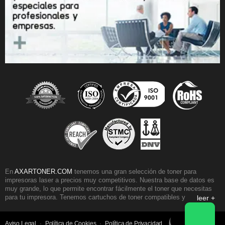
En
AXARTONER.COM
tenemos una gran selección de toner para
impresoras laser a precios muy competitivos. Nuestra base de datos es
muy grande, lo que permite encontrar fácilmente el toner que necesitas
para tu impresora. Tenemos cartuchos de toner compatibles y originales
leer +
para casi todos los fabricantes de impresoras. Nuestra selección de toner
HP, es una de las mas populares, seguida por los toner para impresoras
Brother y los toner Samsung. Otra gama de cartuchos muy reconocida
Aviso Legal
·
Política de Cookies
·
Política de Privacidad