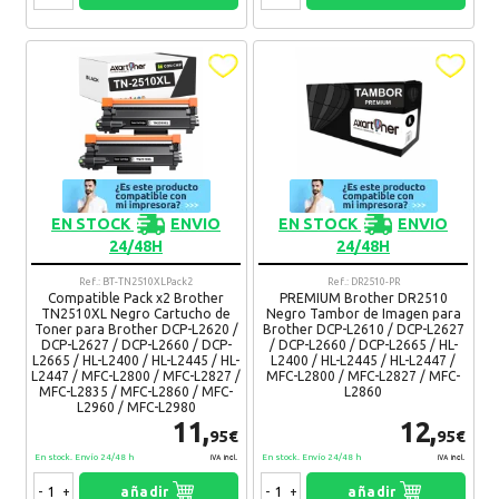
Brother MFC-L2980DW
Fernando
30. 03. 2026
Todo muy rapido
Ventajas:
La rapidez
Desventajas:
El tope de los gastos de envio
Recomendaría su compra:
Si
EN STOCK
ENVIO
EN STOCK
ENVIO
24/48H
24/48H
carmen
13. 02. 2026
Todo perfecto
Ref.: BT-TN2510XLPack2
Ref.: DR2510-PR
Compatible Pack x2 Brother
PREMIUM Brother DR2510
Ventajas:
Rapidez
TN2510XL Negro Cartucho de
Negro Tambor de Imagen para
Desventajas:
Ninguna
Toner para Brother DCP-L2620 /
Brother DCP-L2610 / DCP-L2627
DCP-L2627 / DCP-L2660 / DCP-
/ DCP-L2660 / DCP-L2665 / HL-
Recomendaría su compra:
Si
L2665 / HL-L2400 / HL-L2445 / HL-
L2400 / HL-L2445 / HL-L2447 /
L2447 / MFC-L2800 / MFC-L2827 /
MFC-L2800 / MFC-L2827 / MFC-
MFC-L2835 / MFC-L2860 / MFC-
L2860
L2960 / MFC-L2980
GERARDO
13. 11. 2025
11,
12,
95€
95€
Ventajas:
Buena calidad y durabilidad
En stock. Envío 24/48 h
En stock. Envío 24/48 h
IVA Incl.
IVA Incl.
Desventajas:
Manchan un poco al final de su vida útil
-
+
añadir
-
+
añadir