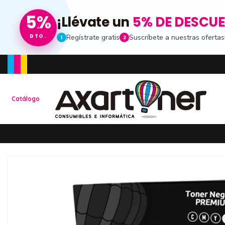
5%
¡Llévate un
5% DE DESCU
Regístrate gratis
Suscríbete a nuestras ofertas
DTO.
1
2
Toda la informacion
Catálogo
Ten una visión completa de dónde está tu pe
de compras
Promociones especia
Recibe nuestras promociones y ofertas susc
de noticias
Ventajas para miemb
Accede a descuentos exclusivos y ofertas e
consumibles e informática.