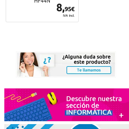
HF44N
8,
95€
IVA Incl.