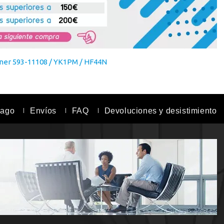
ner 593-11108 / YK1PM / HF44N
pago
Envíos
FAQ
Devoluciones y desistimiento