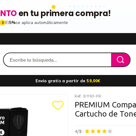
ENTO
en tu primera compra!
El
5%
se aplica automáticamente
3
Acced
dido y accede a tu historial
Envío gratis a partir de
59,00€
les
Ref.:
B1160-PR
ribiéndote a nuestro boletin
Recordarme
PREMIUM Compati
Cartucho de Ton
ros
n toda la gama de
4/
5