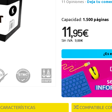
11 Opiniones -
Deja tu come
Nueva
Capacidad:
1.500 páginas
11,
Crea una cue
95€
rápidamente, 
operaciones.
Sin IVA: 9,88€
r
¿Es 
CARACTERÍSTICAS
COMPATIBLE CO