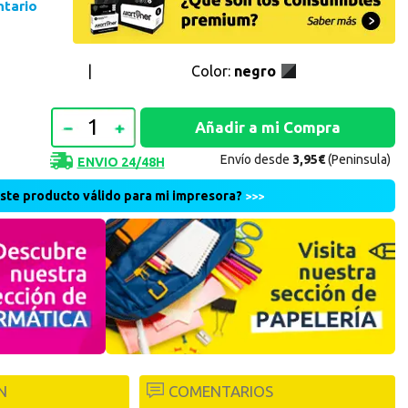
ntario
Continuar con PayPal
 cuenta
|
Color:
negro
nta en Axartoner.com y podrás realizar tus compras
revisar el estado de tus pedidos y consultar
Envío desde
3,95€
(Peninsula)
ENVIO 24/48H
crear cuenta
este producto válido para mi impresora?
>>>
N
COMENTARIOS