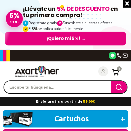
¡Llévate un
5% DE DESCUENTO
en
tu primera compra!
5%
DTO.
Regístrate gratis
Suscríbete a nuestras ofertas
1
2
El
5%
se aplica automáticamente
3
¡Quiero mi 5%!
→
Accede
0
Recordarme
¿Olvidó su contraseña?
Envío gratis a partir de
59,00€
entrar
Cartuchos