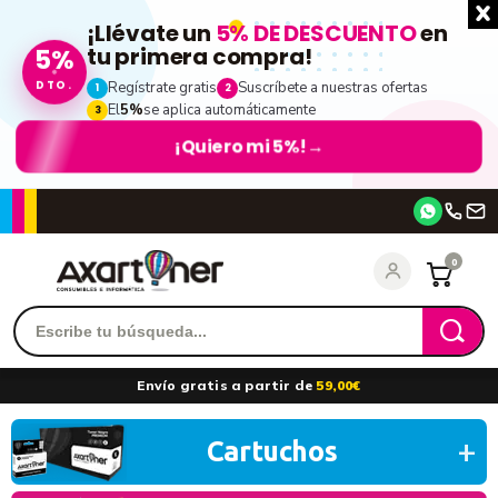
¡Llévate un
5% DE DESCUENTO
en
tu primera compra!
5%
DTO.
Regístrate gratis
Suscríbete a nuestras ofertas
1
2
El
5%
se aplica automáticamente
3
¡Quiero mi 5%!
→
Accede
0
Recordarme
¿Olvidó su contraseña?
Envío gratis a partir de
59,00€
entrar
Cartuchos