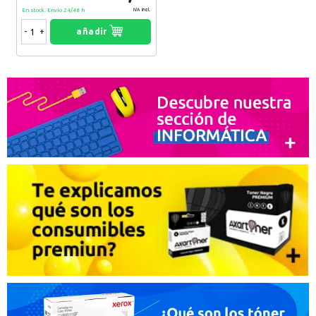
En stock. Envío 24/48 h
IVA Incl.
-
+
añadir