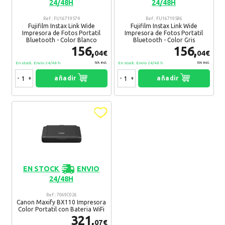
24/48H
24/48H
Ref.: FU16719574
Ref.: FU16719586
Fujifilm Instax Link Wide
Fujifilm Instax Link Wide
Impresora de Fotos Portatil
Impresora de Fotos Portatil
Bluetooth - Color Blanco
Bluetooth - Color Gris
156,
156,
04€
04€
En stock. Envío 24/48 h
En stock. Envío 24/48 h
IVA Incl.
IVA Incl.
-
+
añadir
-
+
añadir
EN STOCK
ENVIO
24/48H
Ref.: 7069C026
Canon Maxify BX110 Impresora
Color Portatil con Bateria WiFi
321,
07€