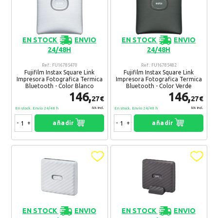
EN STOCK
ENVIO
EN STOCK
ENVIO
24/48H
24/48H
Ref.: FU16785470
Ref.: FU16785482
Fujifilm Instax Square Link
Fujifilm Instax Square Link
Impresora Fotografica Termica
Impresora Fotografica Termica
Bluetooth - Color Blanco
Bluetooth - Color Verde
146,
146,
27€
27€
En stock. Envío 24/48 h
En stock. Envío 24/48 h
IVA Incl.
IVA Incl.
-
+
añadir
-
+
añadir
EN STOCK
ENVIO
EN STOCK
ENVIO