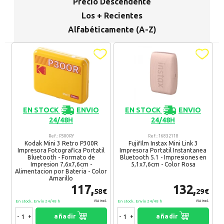
Promociones especiales
Precio Descendente
Recibe nuestras promociones y ofertas suscribiéndote a nuestro
Los + Recientes
boletin de noticias
Alfabéticamente (A-Z)
Ventajas para miembros
Accede a descuentos exclusivos y ofertas en toda la gama de
consumibles e informática.
registro distribuidor
EN STOCK
ENVIO
EN STOCK
ENVIO
24/48H
24/48H
Ref.: P300RY
Ref.: 16832118
Kodak Mini 3 Retro P300R
Fujifilm Instax Mini Link 3
Impresora Fotografica Portatil
Impresora Portatil Instantanea
Bluetooth - Formato de
Bluetooth 5.1 - Impresiones en
Impresion 7,6x7,6cm -
5,1x7,6cm - Color Rosa
Alimentacion por Bateria - Color
Amarillo
117,
132,
58€
29€
En stock. Envío 24/48 h
En stock. Envío 24/48 h
IVA Incl.
IVA Incl.
-
+
añadir
-
+
añadir