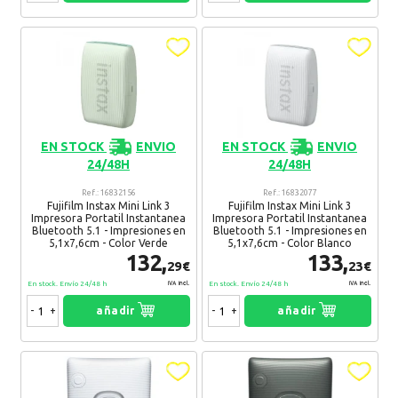
EN STOCK
ENVIO
EN STOCK
ENVIO
24/48H
24/48H
Ref.: 16832156
Ref.: 16832077
Fujifilm Instax Mini Link 3
Fujifilm Instax Mini Link 3
Impresora Portatil Instantanea
Impresora Portatil Instantanea
Bluetooth 5.1 - Impresiones en
Bluetooth 5.1 - Impresiones en
5,1x7,6cm - Color Verde
5,1x7,6cm - Color Blanco
132,
133,
29€
23€
En stock. Envío 24/48 h
En stock. Envío 24/48 h
IVA Incl.
IVA Incl.
-
+
añadir
-
+
añadir