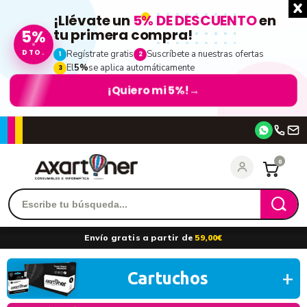
¡Llévate un
5% DE DESCUENTO
en
tu primera compra!
5%
DTO.
Regístrate gratis
Suscríbete a nuestras ofertas
1
2
El
5%
se aplica automáticamente
3
¡Quiero mi 5%!
→
Accede
0
Recordarme
¿Olvidó su contraseña?
Envío gratis a partir de
59,00€
entrar
Cartuchos