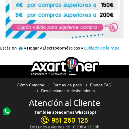
Estás en:
»
Hogar y Electrodomésticos
»
Cuidado de la ropa
Cómo Comprar
Formas de pago
Envíos
FAQ
Devoluciones y desistimiento
Atención al Cliente
¡También atendemos Whatsapp!
951 250 125
De Lunes a Viernes de 10:30h a 13:30h