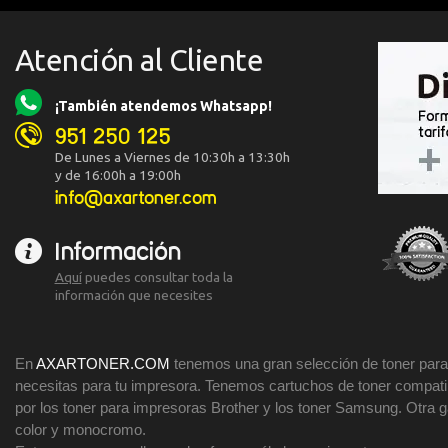
Atención al Cliente
¡También atendemos Whatsapp!
951 250 125
De Lunes a Viernes de 10:30h a 13:30h
y de 16:00h a 19:00h
info@axartoner.com
Información
Aquí
puedes consultar toda la
información que necesites
En
AXARTONER.COM
tenemos una gran selección de toner para 
necesitas para tu impresora. Tenemos cartuchos de toner compatibl
por los toner para impresoras Brother y los toner Samsung. Otra
color y monocromo.