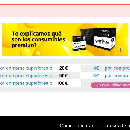
Nueva
Crea una cue
rápidamente, 
operaciones.
r
Cómo Comprar
Formas de 