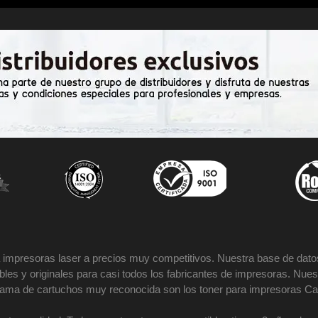
impresoras laser a precios muy competitivos. Nuestra base de datos
es y originales para casi todos los fabricantes de impresoras. Nues
 gama de cartuchos muy reconocida son los toner para impresoras Ca