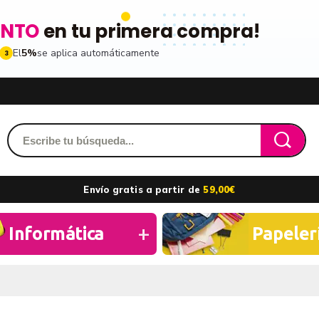
ENTO
en tu primera compra!
El
5%
se aplica automáticamente
3
Acced
dido y accede a tu historial
Envío gratis a partir de
59,00€
les
ribiéndote a nuestro boletin
Recordarme
Informática
Papeler
ros
n toda la gama de