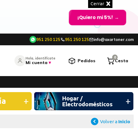
Cerrar
¡Quiero mi 5%!
→
951 250 125
951 250 125
info@axartoner.com
e
0
Hola, identifícate
Pedidos
Cesta
Mi cuenta
▾
entrar
Hogar /
¿Olvidó su contraseña?
ía
Electrodomésticos
O CONTINÚA CON
Volver a
Inicio
Continuar con Google