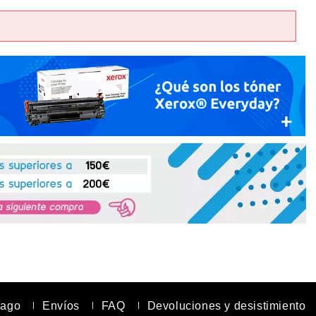
Continuar con PayPal
 cuenta
nta en Axartoner.com y podrás realizar tus compras
revisar el estado de tus pedidos y consultar
crear cuenta
pago
Envíos
FAQ
Devoluciones y desistimiento