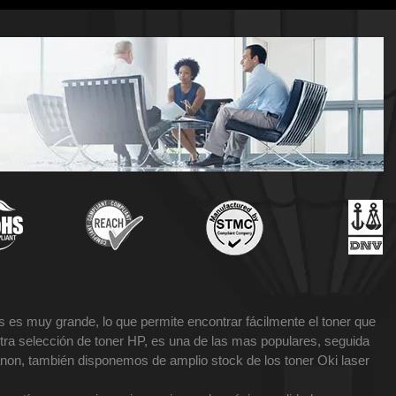
 es muy grande, lo que permite encontrar fácilmente el toner que
tra selección de toner HP, es una de las mas populares, seguida
non, también disponemos de amplio stock de los toner Oki laser