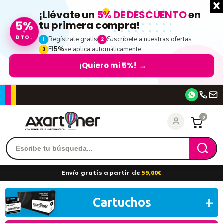
¡Llévate un
5% DE DESCUENTO
en
tu primera compra!
5%
DTO.
Regístrate gratis
Suscríbete a nuestras ofertas
1
2
El
5%
se aplica automáticamente
3
¡Quiero mi 5%!
→
Accede
0
Recordarme
¿Olvidó su contraseña?
Envío gratis a partir de
59,00€
entrar
Cartuchos