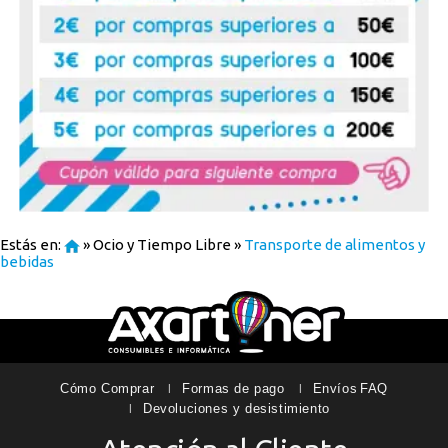
Estás en:
»
Ocio y Tiempo Libre
»
Transporte de alimentos y
bebidas
Cómo Comprar
Formas de pago
Envíos
FAQ
Devoluciones y desistimiento