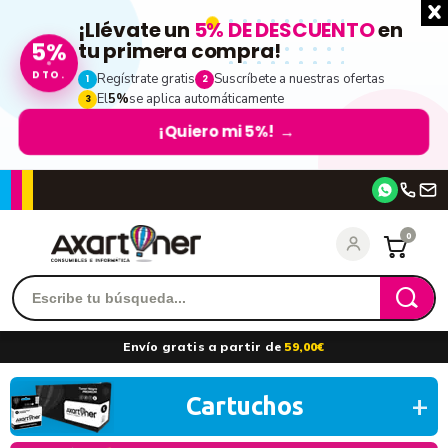
¡Llévate un
5% DE DESCUENTO
en
5%
tu primera compra!
DTO.
Regístrate gratis
Suscríbete a nuestras ofertas
1
2
El
5%
se aplica automáticamente
3
¡Quiero mi 5%!
→
Accede
0
Recordarme
¿Olvidó su contraseña?
Envío gratis a partir de
59,00€
entrar
Cartuchos