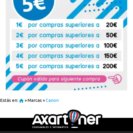
Estás en:
»
Marcas
»
Canon