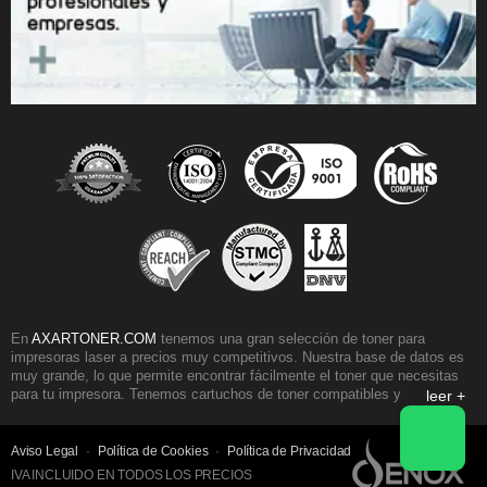
En
AXARTONER.COM
tenemos una gran selección de toner para
impresoras laser a precios muy competitivos. Nuestra base de datos es
muy grande, lo que permite encontrar fácilmente el toner que necesitas
para tu impresora. Tenemos cartuchos de toner compatibles y originales
leer +
para casi todos los fabricantes de impresoras. Nuestra selección de toner
HP, es una de las mas populares, seguida por los toner para impresoras
Brother y los toner Samsung. Otra gama de cartuchos muy reconocida
Aviso Legal
·
Política de Cookies
·
Política de Privacidad
son los toner para impresoras Canon, también disponemos de amplio
IVA INCLUIDO EN TODOS LOS PRECIOS
stock de los toner Oki laser color y monocromo.