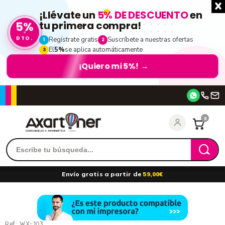
¡Llévate un
5% DE DESCUENTO
en
5%
tu primera compra!
DTO.
Regístrate gratis
Suscríbete a nuestras ofertas
1
2
El
5%
se aplica automáticamente
3
¡Quiero mi 5%!
→
Accede
0
Recordarme
¿Olvidó su contraseña?
Envío gratis a partir de
59,00€
entrar
Ref.:
WX-103