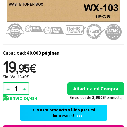
Promociones especiales
Recibe nuestras promociones y ofertas suscribiéndote a nuestro
boletin de noticias
Ventajas para miembros
Accede a descuentos exclusivos y ofertas en toda la gama de
consumibles e informática.
Capacidad:
40.000 páginas
registro distribuidor
19,
95€
Sin IVA: 16,49€
Envío desde
3,95€
(Peninsula)
ENVIO 24/48H
¿Es este producto válido para mi
impresora?
>>>