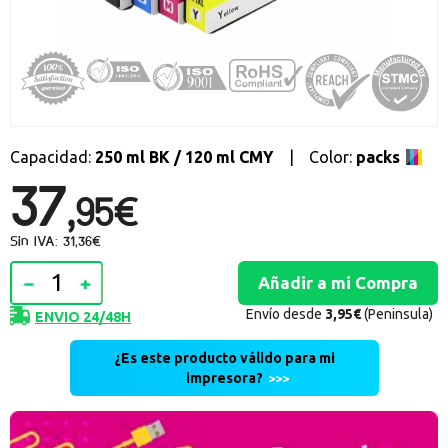
Promociones especiales
Recibe nuestras promociones y ofertas suscribiéndote a nuestro
boletin de noticias
Ventajas para miembros
Accede a descuentos exclusivos y ofertas en toda la gama de
consumibles e informática.
Capacidad:
250 ml BK / 120 ml CMY
|
Color:
packs
37,
registro distribuidor
95€
Sin IVA: 31,36€
Envío desde
3,95€
(Peninsula)
ENVIO 24/48H
¿Es este producto válido para mi
impresora?
>>>