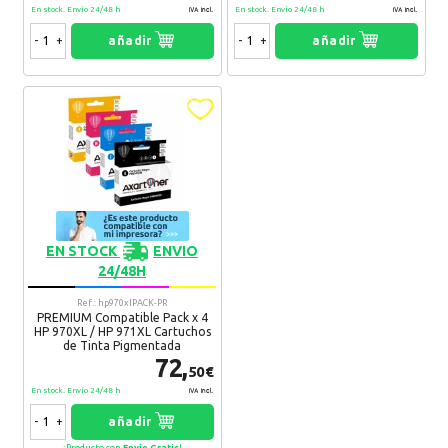
En stock. Envío 24/48 h
En stock. Envío 24/48 h
IVA Incl.
IVA Incl.
-
+
añadir
-
+
añadir
EN STOCK
ENVIO
24/48H
Ref.: hp970xlPACK-PR
PREMIUM Compatible Pack x 4
HP 970XL / HP 971XL Cartuchos
de Tinta Pigmentada
72,
50€
En stock. Envío 24/48 h
IVA Incl.
-
+
añadir
¡Producto con
Envío Gratis
!