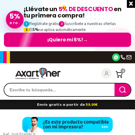
¡Llévate un
5% DE DESCUENTO
en
5%
tu primera compra!
DTO.
Regístrate gratis
Suscríbete a nuestras ofertas
1
2
El
5%
se aplica automáticamente
3
¡Quiero mi 5%!
→
Accede
0
Recordarme
¿Olvidó su contraseña?
Envío gratis a partir de
59,00€
entrar
Ref.:
hp970xlPACK