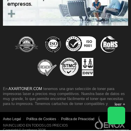
En
AXARTONER.COM
tenemos una gran selección de toner para
impresoras laser a precios muy competitivos. Nuestra base de datos es
muy grande, lo que permite encontrar fácilmente el toner que necesitas
para tu impresora. Tenemos cartuchos de toner compatibles y originales
leer +
para casi todos los fabricantes de impresoras. Nuestra selección de toner
HP, es una de las mas populares, seguida por los toner para impresoras
Brother y los toner Samsung. Otra gama de cartuchos muy reconocida
Aviso Legal
·
Política de Cookies
·
Política de Privacidad
son los toner para impresoras Canon, también disponemos de amplio
IVA INCLUIDO EN TODOS LOS PRECIOS
stock de los toner Oki laser color y monocromo.
Copyright © Axartoner 2026