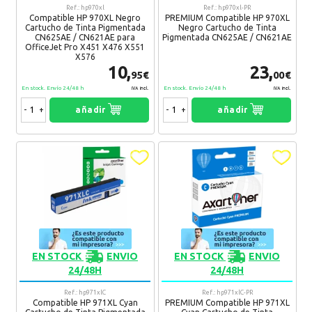
Ref.: hp970xl
Ref.: hp970xl-PR
¿Recomendaría su compra?
Si
No
Compatible HP 970XL Negro
PREMIUM Compatible HP 970XL
Cartucho de Tinta Pigmentada
Negro Cartucho de Tinta
CN625AE / CN621AE para
Pigmentada CN625AE / CN621AE
10 Comentario(s)
OfficeJet Pro X451 X476 X551
X576
10,
23,
95€
00€
Rumen
26. 11. 2020
En stock. Envío 24/48 h
En stock. Envío 24/48 h
IVA Incl.
IVA Incl.
Recibido rápido
-
+
añadir
-
+
añadir
Recomendaría su compra:
Si
Rabha
19. 10. 2020
Envio muy rapido y producto correcto
Recomendaría su compra:
Si
Limin
03. 09. 2020
EN STOCK
ENVIO
EN STOCK
ENVIO
Funcionan muy bien
24/48H
24/48H
Recomendaría su compra:
Si
Ref.: hp971xlC
Ref.: hp971xlC-PR
Compatible HP 971XL Cyan
PREMIUM Compatible HP 971XL