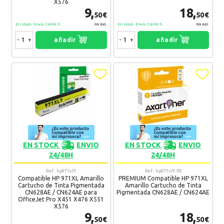
X576
9,
18,
50€
50€
Gelen
29. 06. 2017
En stock. Envío 24/48 h
En stock. Envío 24/48 h
IVA Incl.
IVA Incl.
Volveré a comprar!
-
+
añadir
-
+
añadir
Recomendaría su compra:
Si
Usoa
21. 02. 2017
Perfecta compra
Recomendaría su compra:
Si
Veronika
22. 12. 2016
EN STOCK
ENVIO
EN STOCK
ENVIO
24/48H
24/48H
Muy bien, siempre compramos los cartuchos aqui
Recomendaría su compra:
Si
Ref.: hp971xlY
Ref.: hp971xlY-PR
Compatible HP 971XL Amarillo
PREMIUM Compatible HP 971XL
Cartucho de Tinta Pigmentada
Amarillo Cartucho de Tinta
CN628AE / CN624AE para
Pigmentada CN628AE / CN624AE
OfficeJet Pro X451 X476 X551
X576
9,
18,
50€
50€