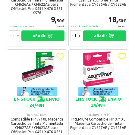
Cartucho de Tinta Pigmentada
Cyan Cartucho de Tinta
CN626AE / CN622AE para
Pigmentada CN626AE / CN622AE
Beni
08. 07. 2020
OfficeJet Pro X451 X476 X551
X576
Es muy buena calidad
9,
18,
50€
50€
Recomendaría su compra:
Si
En stock. Envío 24/48 h
En stock. Envío 24/48 h
IVA Incl.
IVA Incl.
-
+
añadir
-
+
añadir
Vadim
13. 10. 2019
Entrega rápida
Recomendaría su compra:
Si
Ioan
07. 01. 2018
Todo ok...
Recomendaría su compra:
Si
EN STOCK
ENVIO
EN STOCK
ENVIO
24/48H
24/48H
Mayte
11. 08. 2017
Ref.: hp971xlM
Ref.: hp971xlM-PR
Compatible HP 971XL Magenta
PREMIUM Compatible HP 971XL
Un buen producto. recomendable 100%
Cartucho de Tinta Pigmentada
Magenta Cartucho de Tinta
CN627AE / CN623AE para
Pigmentada CN627AE / CN623AE
Recomendaría su compra:
Si
OfficeJet Pro X451 X476 X551