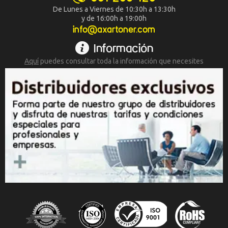
Recomendaría su compra:
Si
De Lunes a Viernes de 10:30h a 13:30h
y de 16:00h a 19:00h
info@axartoner.com
Información
Aquí
puedes consultar toda la
información que necesites