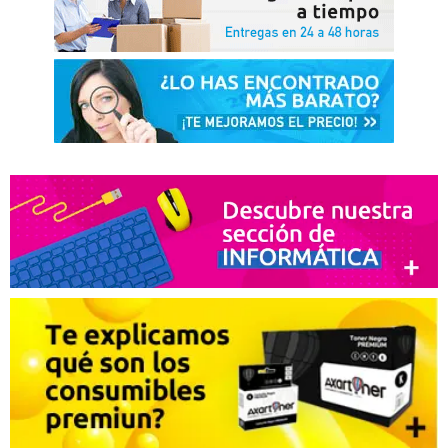
Ventajas:
Funciona bien
Desventajas:
Por vhora ninguna
Recomendaría su compra:
Si
Gabino Perez
04. 06. 2018
contento con el servicio y mas producto
Ventajas:
calidad del producto y precios muy competitivos
Desventajas:
ninguna
Recomendaría su compra:
Si
MARIO ACEDO
27. 10. 2017
lo recomiendo totalmente
Ventajas:
muy contento con el servicio y mejor
rendimiento
Desventajas:
ninguna
Recomendaría su compra:
Si