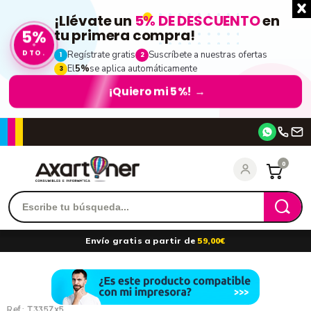
¡Llévate un
5% DE DESCUENTO
en
5%
tu primera compra!
DTO.
Regístrate gratis
Suscríbete a nuestras ofertas
1
2
El
5%
se aplica automáticamente
3
¡Quiero mi 5%!
→
Accede
0
Recordarme
¿Olvidó su contraseña?
Envío gratis a partir de
59,00€
entrar
Ref.:
T3357x5