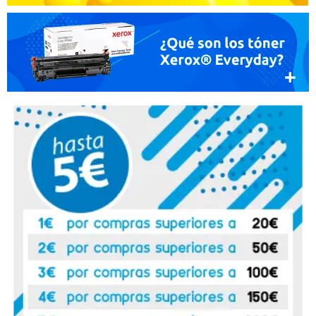
Roger
10. 10. 2017
Lo recomiendo plenamente
Ventajas:
Servicio impecable Entrega muy rápida Precio
increible
Desventajas:
ninguna
Recomendaría su compra:
Si
papan
03. 10. 2017
todo bien y muy rapido.
Recomendaría su compra:
Si
Mario Acedo Lavado
30. 05. 2017
Magnifico con respecto a la calidad que dan,
Ventajas:
Son muy bueno
Desventajas:
ninguna hasta el momento
Recomendaría su compra:
Si