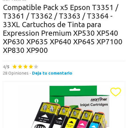
O CONTINÚA CON
Compatible Pack x5 Epson T3351 /
T3361 / T3362 / T3363 / T3364 -
Continuar con Google
33XL Cartuchos de Tinta para
Continuar con PayPal
Expression Premium XP530 XP540
XP630 XP635 XP640 XP645 XP7100
Nueva cuenta
XP830 XP900
Crea una cuenta en Axartoner.com y podrás realizar tus compras
rápidamente, revisar el estado de tus pedidos y consultar
operaciones.
4/
5
28 Opiniones -
Deja tu comentario
crear cuenta
Toda la informacion
Ten una visión completa de dónde está tu pedido y accede a tu
historial de compras