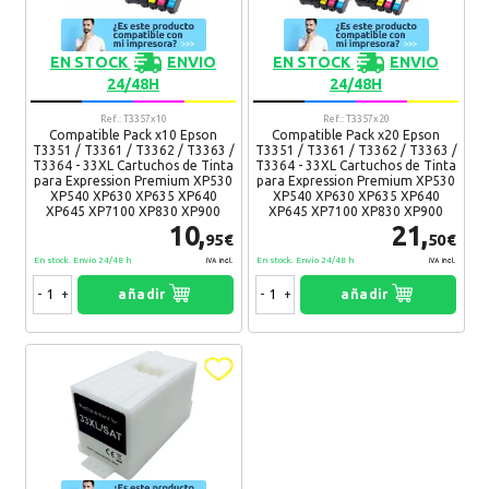
Recomendaría su compra:
Si
EN STOCK
ENVIO
EN STOCK
ENVIO
P.
25. 05. 2021
24/48H
24/48H
Funcionan perfectamente, muy buena compra
Ref.: T3357x10
Ref.: T3357x20
Recomendaría su compra:
Si
Compatible Pack x10 Epson
Compatible Pack x20 Epson
T3351 / T3361 / T3362 / T3363 /
T3351 / T3361 / T3362 / T3363 /
T3364 - 33XL Cartuchos de Tinta
T3364 - 33XL Cartuchos de Tinta
para Expression Premium XP530
para Expression Premium XP530
XP540 XP630 XP635 XP640
XP540 XP630 XP635 XP640
P.
25. 05. 2021
XP645 XP7100 XP830 XP900
XP645 XP7100 XP830 XP900
10,
21,
Funcionan perfectamente, muy buena compra
95€
50€
Recomendaría su compra:
Si
En stock. Envío 24/48 h
En stock. Envío 24/48 h
IVA Incl.
IVA Incl.
-
+
añadir
-
+
añadir
P.
25. 05. 2021
Funcionan perfectamente, muy buena compra
Recomendaría su compra:
Si
Miguel Ángel
01. 10. 2019