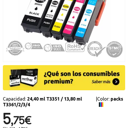
Promociones especiales
Recibe nuestras promociones y ofertas suscribiéndote a nuestro
boletin de noticias
Ventajas para miembros
Accede a descuentos exclusivos y ofertas en toda la gama de
consumibles e informática.
registro distribuidor
Capacidad:
24,40 ml T3351 / 13,80 ml
|
Color:
packs
T3361/2/3/4
5,
75€