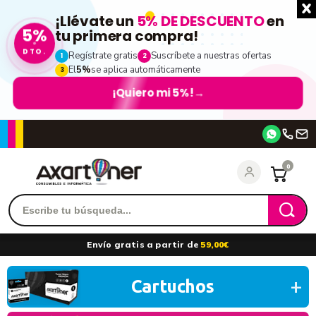
¡Llévate un
5% DE DESCUENTO
en
5%
tu primera compra!
DTO.
Regístrate gratis
Suscríbete a nuestras ofertas
1
2
El
5%
se aplica automáticamente
3
¡Quiero mi 5%!
→
Accede
0
Recordarme
¿Olvidó su contraseña?
Envío gratis a partir de
59,00€
entrar
Cartuchos