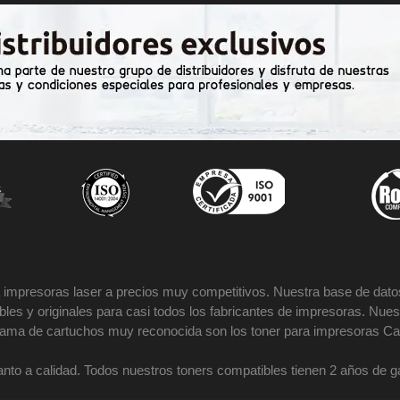
impresoras laser a precios muy competitivos. Nuestra base de datos
es y originales para casi todos los fabricantes de impresoras. Nues
 gama de cartuchos muy reconocida son los toner para impresoras Ca
nto a calidad. Todos nuestros toners compatibles tienen 2 años de 