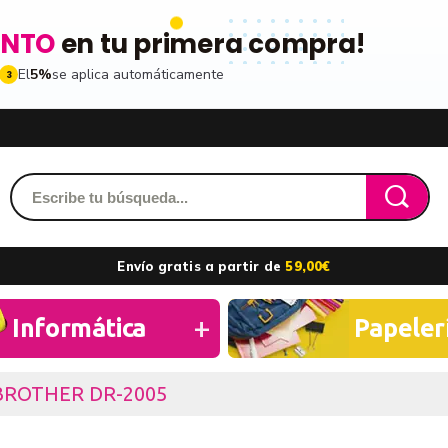
ENTO
en tu primera compra!
El
5%
se aplica automáticamente
3
Acced
dido y accede a tu historial
Envío gratis a partir de
59,00€
les
ribiéndote a nuestro boletin
Recordarme
Informática
Papeler
ros
BROTHER DR-2005
n toda la gama de