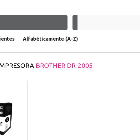
Nueva
Crea una cue
ientes
Alfabéticamente (A-Z)
rápidamente, 
operaciones.
r
 IMPRESORA
BROTHER DR-2005