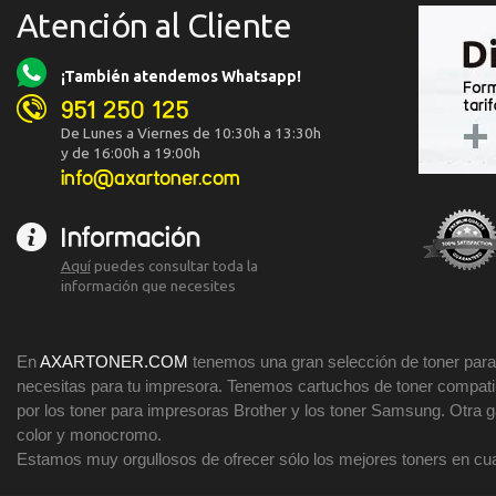
Atención al Cliente
¡También atendemos Whatsapp!
951 250 125
De Lunes a Viernes de 10:30h a 13:30h
y de 16:00h a 19:00h
info@axartoner.com
Información
Aquí
puedes consultar toda la
información que necesites
En
AXARTONER.COM
tenemos una gran selección de toner para 
necesitas para tu impresora. Tenemos cartuchos de toner compatibl
por los toner para impresoras Brother y los toner Samsung. Otra
color y monocromo.
Estamos muy orgullosos de ofrecer sólo los mejores toners en cua