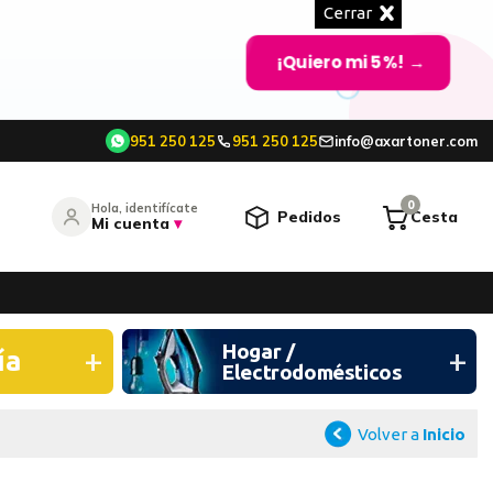
Cerrar
¡Quiero mi 5%!
→
951 250 125
951 250 125
info@axartoner.com
e
0
Hola, identifícate
Pedidos
Cesta
Mi cuenta
▾
entrar
Hogar /
¿Olvidó su contraseña?
ía
Electrodomésticos
O CONTINÚA CON
Volver a
Inicio
Continuar con Google