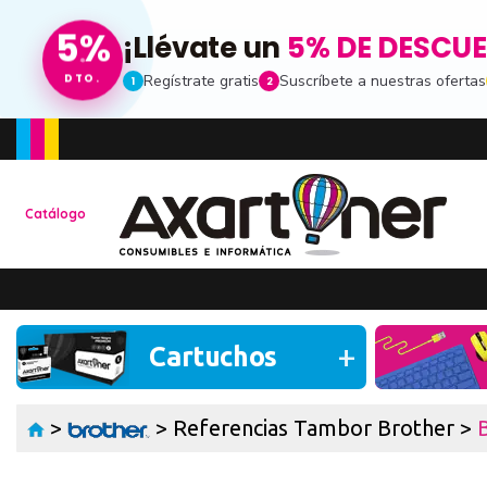
5%
¡Llévate un
5% DE DESCU
Regístrate gratis
Suscríbete a nuestras ofertas
DTO.
1
2
Toda la informacion
Catálogo
Ten una visión completa de dónde está tu pe
de compras
Promociones especia
Recibe nuestras promociones y ofertas susc
Cartuchos
de noticias
Ventajas para miemb
>
>
Referencias Tambor Brother
>
Accede a descuentos exclusivos y ofertas e
consumibles e informática.