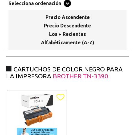
Promociones especiales
Selecciona ordenación
Recibe nuestras promociones y ofertas suscribiéndote a nuestro
boletin de noticias
Precio Ascendente
Precio Descendente
Ventajas para miembros
Los + Recientes
Accede a descuentos exclusivos y ofertas en toda la gama de
consumibles e informática.
Alfabéticamente (A-Z)
registro distribuidor
CARTUCHOS DE COLOR NEGRO PARA
LA IMPRESORA
BROTHER TN-3390