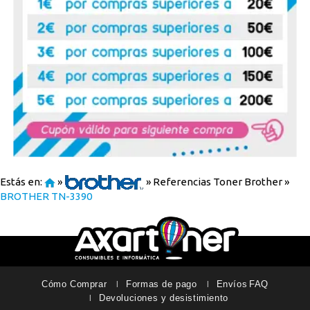
Estás en:
»
»
Referencias Toner Brother
»
BROTHER TN-3390
Cómo Comprar
Formas de pago
Envíos
FAQ
Devoluciones y desistimiento