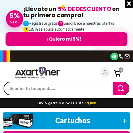
¡Llévate un
5% DE DESCUENTO
en
tu primera compra!
5%
DTO.
Regístrate gratis
Suscríbete a nuestras ofertas
1
2
El
5%
se aplica automáticamente
3
¡Quiero mi 5%!
→
Accede
0
Recordarme
¿Olvidó su contraseña?
Envío gratis a partir de
59,00€
entrar
Cartuchos