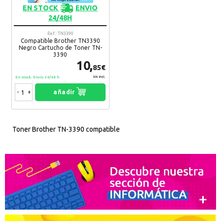
EN STOCK
ENVIO
24/48H
Ref.: TN3390
Compatible Brother TN3390
Negro Cartucho de Toner TN-
3390
10,
85€
En stock. Envío 24/48 h
IVA Incl.
-
+
añadir
Toner Brother TN-3390 compatible