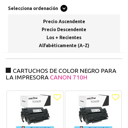
Promociones especiales
Recibe nuestras promociones y ofertas suscribiéndote a nuestro
Selecciona ordenación
boletin de noticias
Precio Ascendente
Ventajas para miembros
Precio Descendente
Accede a descuentos exclusivos y ofertas en toda la gama de
Los + Recientes
consumibles e informática.
Alfabéticamente (A-Z)
registro distribuidor
CARTUCHOS DE COLOR NEGRO PARA
LA IMPRESORA
CANON 710H