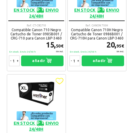
EN STOCK
ENVIO
EN STOCK
ENVIO
24/48H
24/48H
Ref.: CT-CRG710
Ref.: CANON 710H
Compatible Canon 710 Negro
Compatible Canon 710H Negro
Cartucho de Toner 0985B001 /
Cartucho de Toner 0986B001 /
CRG-710 para Canon LBP-3460
CRG-710H para Canon LBP-3460
15,
20,
50€
95€
En stock. Envío 24/48 h
En stock. Envío 24/48 h
IVA Incl.
IVA Incl.
-
+
añadir
-
+
añadir
EN STOCK
ENVIO
24/48H