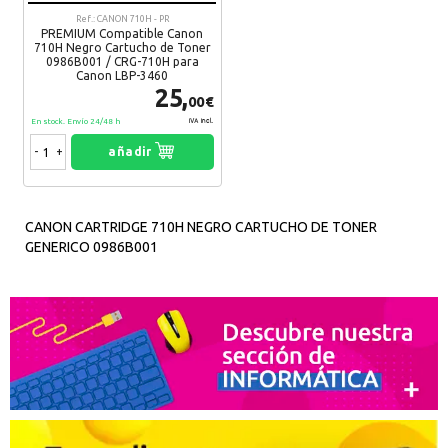
Ref.: CANON 710H - PR
PREMIUM Compatible Canon
710H Negro Cartucho de Toner
0986B001 / CRG-710H para
Canon LBP-3460
25,
00€
En stock. Envío 24/48 h
IVA Incl.
-
+
añadir
CANON CARTRIDGE 710H NEGRO CARTUCHO DE TONER
GENERICO 0986B001