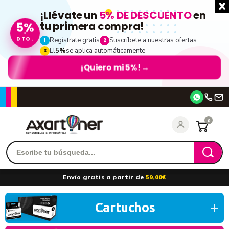
¡Llévate un
5% DE DESCUENTO
en
tu primera compra!
5%
DTO.
Regístrate gratis
Suscríbete a nuestras ofertas
1
2
El
5%
se aplica automáticamente
3
¡Quiero mi 5%!
→
Accede
0
Recordarme
¿Olvidó su contraseña?
Envío gratis a partir de
59,00€
entrar
Cartuchos