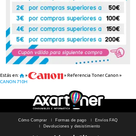
Estás en:
»
»
Referencia Toner Canon
»
CANON 710H
Cómo Comprar
Formas de pago
Envíos
FAQ
Devoluciones y desistimiento