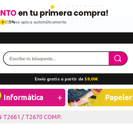
ENTO
en tu primera compra!
El
5%
se aplica automáticamente
3
Acced
dido y accede a tu historial
Envío gratis a partir de
59,00€
les
ribiéndote a nuestro boletin
Recordarme
Informática
Papeler
ros
 T2661 / T2670 COMP.
n toda la gama de