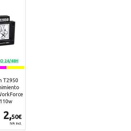
O 24/48H
n T2950
nimiento
WorkForce
-110w
2,
50€
IVA Incl.