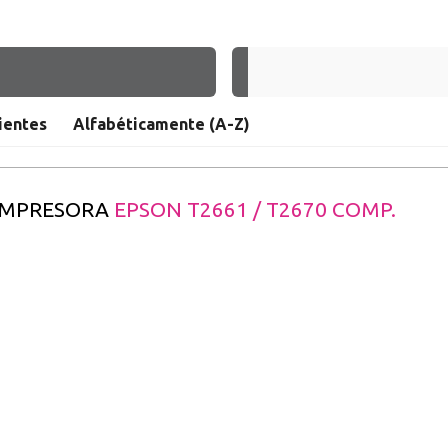
Nueva
Crea una cue
ientes
Alfabéticamente (A-Z)
rápidamente, 
operaciones.
r
 IMPRESORA
EPSON T2661 / T2670 COMP.