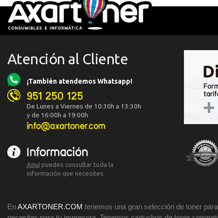
Atención al Cliente
¡También atendemos Whatsapp!
951 250 125
De Lunes a Viernes de 10:30h a 13:30h
y de 16:00h a 19:00h
info@axartoner.com
Información
Aquí
puedes consultar toda la
información que necesites
En
AXARTONER.COM
tenemos una gran selección de toner para 
necesitas para tu impresora. Tenemos cartuchos de toner compatibl