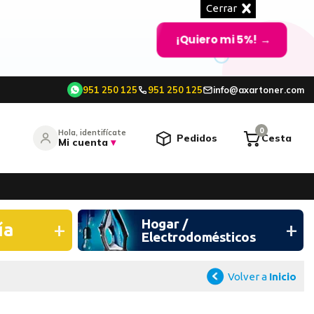
Cerrar
¡Quiero mi 5%!
→
951 250 125
951 250 125
info@axartoner.com
e
0
Hola, identifícate
Pedidos
Cesta
Mi cuenta
▾
entrar
Hogar /
¿Olvidó su contraseña?
ía
Electrodomésticos
O CONTINÚA CON
Volver a
Inicio
Continuar con Google