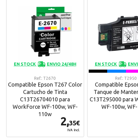
EN STOCK
ENVIO 24/48H
EN STOCK
ENVI
Ref.: T2670
Ref.: T2950
Compatible Epson T267 Color
Compatible Epso
Cartucho de Tinta
Tanque de Mante
C13T26704010 para
C13T295000 para 
WorkForce WF-100w, WF-
WF-100w, WF
110w
2,
35€
IVA Incl.