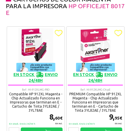
PARA LA IMPRESORA
HP OFFICEJET 8017
E
EN STOCK
ENVIO
EN STOCK
ENVIO
24/48H
24/48H
Ref.: HI-912XLMG-PRO
Ref.: HI-912XLMG-ChipE
Compatible HP 912XL Magenta -
PREMIUM Compatible HP 912XL
Chip Actualizado Funciona en
Magenta - Chip Actualizado
Impresoras que terminan en E -
Funciona en Impresoras que
Cartucho de Tinta 3YL82AE /
terminan en E - Cartucho de
3YL78AE
Tinta 3YL82AE / 3YL78AE
8,
9,
60€
95€
En stock. Envío 24/48 h
En stock. Envío 24/48 h
IVA Incl.
IVA Incl.