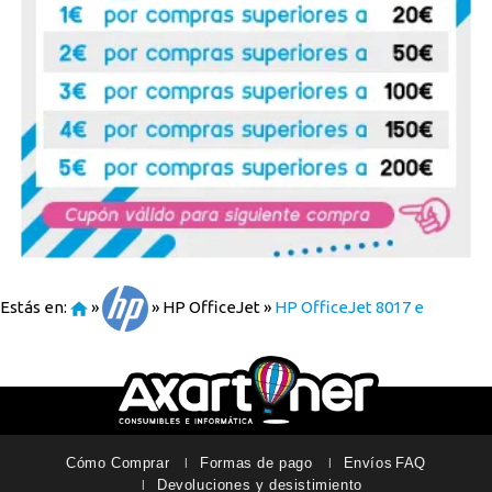
Estás en:
»
»
HP OfficeJet
»
HP OfficeJet 8017 e
Cómo Comprar
Formas de pago
Envíos
FAQ
Devoluciones y desistimiento