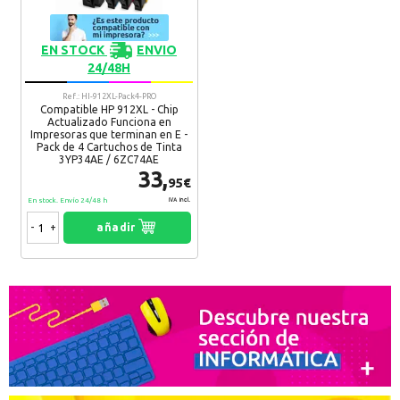
EN STOCK
ENVIO
24/48H
Ref.: HI-912XL-Pack4-PRO
Compatible HP 912XL - Chip
Actualizado Funciona en
Impresoras que terminan en E -
Pack de 4 Cartuchos de Tinta
3YP34AE / 6ZC74AE
33,
95€
En stock. Envío 24/48 h
IVA Incl.
-
+
añadir