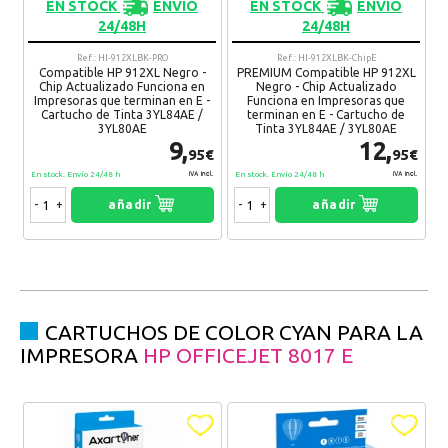
EN STOCK
ENVIO
EN STOCK
ENVIO
24/48H
24/48H
Ref.: HI-912XLBK-PRO
Ref.: HI-912XLBK-ChipE
Compatible HP 912XL Negro -
PREMIUM Compatible HP 912XL
Chip Actualizado Funciona en
Negro - Chip Actualizado
Impresoras que terminan en E -
Funciona en Impresoras que
Cartucho de Tinta 3YL84AE /
terminan en E - Cartucho de
3YL80AE
Tinta 3YL84AE / 3YL80AE
9,
12,
95€
95€
En stock. Envío 24/48 h
En stock. Envío 24/48 h
IVA Incl.
IVA Incl.
-
+
añadir
-
+
añadir
CARTUCHOS DE COLOR CYAN PARA LA
IMPRESORA
HP OFFICEJET 8017 E