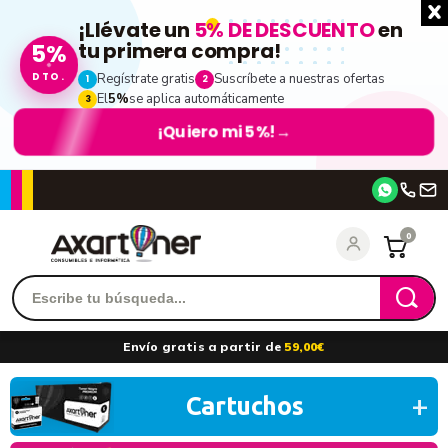
¡Llévate un
5% DE DESCUENTO
en
5%
tu primera compra!
DTO.
Regístrate gratis
Suscríbete a nuestras ofertas
1
2
El
5%
se aplica automáticamente
3
¡Quiero mi 5%!
→
Accede
0
Recordarme
¿Olvidó su contraseña?
Envío gratis a partir de
59,00€
entrar
Cartuchos