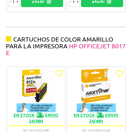
-
+
añadir
-
+
añadir
CARTUCHOS DE COLOR AMARILLO
PARA LA IMPRESORA
HP OFFICEJET 8017
E
EN STOCK
ENVIO
EN STOCK
ENVIO
24/48H
24/48H
Ref.: HI-912XLYL-PRO
Ref.: HI-912XLYL-ChipE