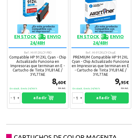
EN STOCK
ENVIO
EN STOCK
ENVIO
24/48H
24/48H
Ref.: HI-912XLCY-PRO
Ref.: HI-912XLCY-ChipE
Compatible HP 912XL Cyan - Chip
PREMIUM Compatible HP 912XL
Actualizado Funciona en
Cyan - Chip Actualizado Funciona
Impresoras que terminan en E -
en Impresoras que terminan en E
Cartucho de Tinta 3YL81AE /
- Cartucho de Tinta 3YL81AE /
3YL77AE
3YL77AE
8,
9,
60€
95€
En stock. Envío 24/48 h
En stock. Envío 24/48 h
IVA Incl.
IVA Incl.
-
+
añadir
-
+
añadir
CARTUCHOS DE COLOR MAGENTA