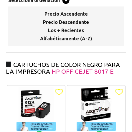
Promociones especiales
Selecciona ordenación
Recibe nuestras promociones y ofertas suscribiéndote a nuestro
boletin de noticias
Precio Ascendente
Precio Descendente
Ventajas para miembros
Los + Recientes
Accede a descuentos exclusivos y ofertas en toda la gama de
Alfabéticamente (A-Z)
consumibles e informática.
registro distribuidor
CARTUCHOS DE COLOR NEGRO PARA
LA IMPRESORA
HP OFFICEJET 8017 E