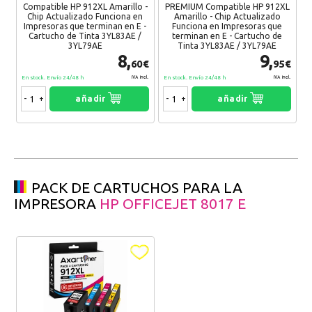
Compatible HP 912XL Amarillo -
PREMIUM Compatible HP 912XL
Chip Actualizado Funciona en
Amarillo - Chip Actualizado
Impresoras que terminan en E -
Funciona en Impresoras que
Cartucho de Tinta 3YL83AE /
terminan en E - Cartucho de
3YL79AE
Tinta 3YL83AE / 3YL79AE
8,
9,
60€
95€
En stock. Envío 24/48 h
En stock. Envío 24/48 h
IVA Incl.
IVA Incl.
-
+
añadir
-
+
añadir
PACK DE CARTUCHOS PARA LA
IMPRESORA
HP OFFICEJET 8017 E