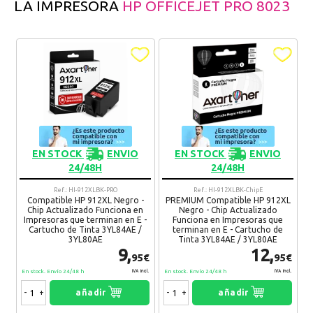
LA IMPRESORA
HP OFFICEJET PRO 8023
EN STOCK
ENVIO
EN STOCK
ENVIO
24/48H
24/48H
Ref.: HI-912XLBK-PRO
Ref.: HI-912XLBK-ChipE
Compatible HP 912XL Negro -
PREMIUM Compatible HP 912XL
Chip Actualizado Funciona en
Negro - Chip Actualizado
Impresoras que terminan en E -
Funciona en Impresoras que
Cartucho de Tinta 3YL84AE /
terminan en E - Cartucho de
3YL80AE
Tinta 3YL84AE / 3YL80AE
9,
12,
95€
95€
En stock. Envío 24/48 h
En stock. Envío 24/48 h
IVA Incl.
IVA Incl.
-
+
añadir
-
+
añadir