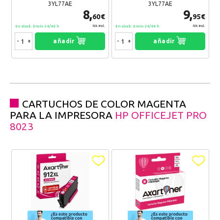
3YL77AE
3YL77AE
8,
9,
60€
95€
En stock. Envío 24/48 h
En stock. Envío 24/48 h
IVA Incl.
IVA Incl.
-
+
añadir
-
+
añadir
CARTUCHOS DE COLOR MAGENTA
PARA LA IMPRESORA
HP OFFICEJET PRO
8023