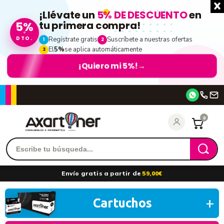
¡Llévate un
5% DE DESCUENTO
en
5%
tu primera compra!
DTO.
Regístrate gratis
Suscríbete a nuestras ofertas
1
2
El
5%
se aplica automáticamente
3
¡Quiero mi 5%!
→
Accede
0
Recordarme
¿Olvidó su contraseña?
Envío gratis a partir de
59,00€
entrar
Cartuchos