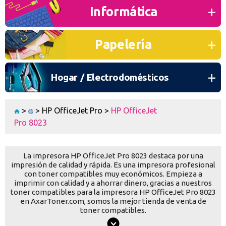
O CONTINÚA CON
Informática
Continuar con Google
Papelería
Continuar con PayPal
Nueva cuenta
Hogar / Electrodomésticos
Crea una cuenta en Axartoner.com y podrás realizar tus compras
rápidamente, revisar el estado de tus pedidos y consultar
operaciones.
>
>
HP OfficeJet Pro
>
HP OfficeJet
Pro 8023
crear cuenta
La impresora HP OfficeJet Pro 8023 destaca por una
impresión de calidad y rápida. Es una impresora profesional
con toner compatibles muy económicos. Empieza a
Toda la informacion
imprimir con calidad y a ahorrar dinero, gracias a nuestros
toner compatibles para la impresora HP OfficeJet Pro 8023
Ten una visión completa de dónde está tu pedido y accede a tu
en AxarToner.com, somos la mejor tienda de venta de
historial de compras
toner compatibles.