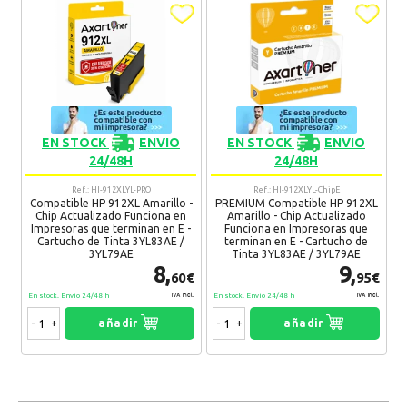
EN STOCK
ENVIO
EN STOCK
ENVIO
24/48H
24/48H
Ref.: HI-912XLYL-PRO
Ref.: HI-912XLYL-ChipE
Compatible HP 912XL Amarillo -
PREMIUM Compatible HP 912XL
Chip Actualizado Funciona en
Amarillo - Chip Actualizado
Impresoras que terminan en E -
Funciona en Impresoras que
Cartucho de Tinta 3YL83AE /
terminan en E - Cartucho de
3YL79AE
Tinta 3YL83AE / 3YL79AE
8,
9,
60€
95€
En stock. Envío 24/48 h
En stock. Envío 24/48 h
IVA Incl.
IVA Incl.
-
+
añadir
-
+
añadir