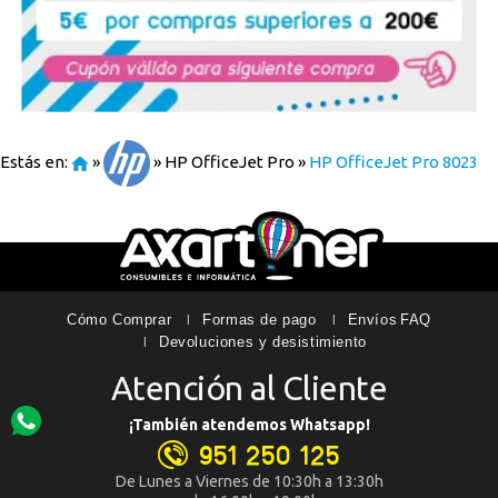
Estás en:
»
»
HP OfficeJet Pro
»
HP OfficeJet Pro 8023
Cómo Comprar
Formas de pago
Envíos
FAQ
Devoluciones y desistimiento
Atención al Cliente
¡También atendemos Whatsapp!
951 250 125
De Lunes a Viernes de 10:30h a 13:30h