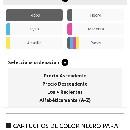
Promociones especiales
Recibe nuestras promociones y ofertas suscribiéndote a nuestro
boletin de noticias
Todos
Negro
Ventajas para miembros
Cyan
Magenta
Accede a descuentos exclusivos y ofertas en toda la gama de
consumibles e informática.
Amarillo
Packs
registro distribuidor
Selecciona ordenación
Precio Ascendente
Precio Descendente
Los + Recientes
Alfabéticamente (A-Z)
CARTUCHOS DE COLOR NEGRO PARA