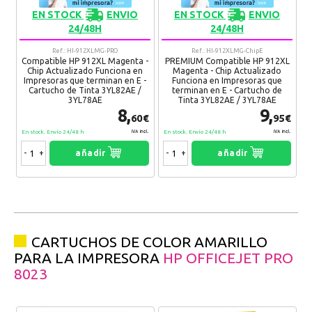
EN STOCK
ENVIO
EN STOCK
ENVIO
24/48H
24/48H
Ref.: HI-912XLMG-PRO
Ref.: HI-912XLMG-ChipE
Compatible HP 912XL Magenta -
PREMIUM Compatible HP 912XL
Chip Actualizado Funciona en
Magenta - Chip Actualizado
Impresoras que terminan en E -
Funciona en Impresoras que
Cartucho de Tinta 3YL82AE /
terminan en E - Cartucho de
3YL78AE
Tinta 3YL82AE / 3YL78AE
8,
9,
60€
95€
En stock. Envío 24/48 h
En stock. Envío 24/48 h
IVA Incl.
IVA Incl.
-
+
añadir
-
+
añadir
CARTUCHOS DE COLOR AMARILLO
PARA LA IMPRESORA
HP OFFICEJET PRO
8023