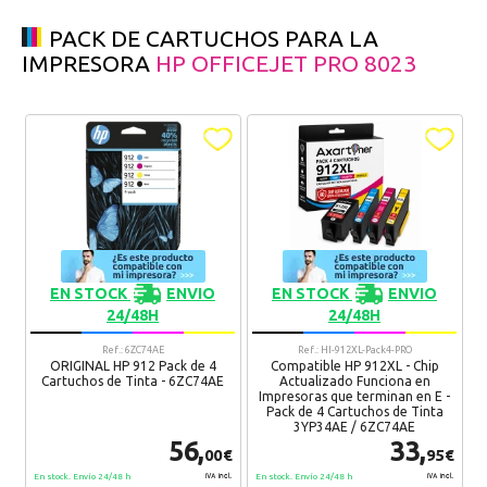
PACK DE CARTUCHOS PARA LA
IMPRESORA
HP OFFICEJET PRO 8023
EN STOCK
ENVIO
EN STOCK
ENVIO
24/48H
24/48H
Ref.: 6ZC74AE
Ref.: HI-912XL-Pack4-PRO
ORIGINAL HP 912 Pack de 4
Compatible HP 912XL - Chip
Cartuchos de Tinta - 6ZC74AE
Actualizado Funciona en
Impresoras que terminan en E -
Pack de 4 Cartuchos de Tinta
3YP34AE / 6ZC74AE
56,
33,
00€
95€
En stock. Envío 24/48 h
En stock. Envío 24/48 h
IVA Incl.
IVA Incl.