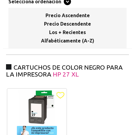
Promociones especiales
Selecciona ordenación
Recibe nuestras promociones y ofertas suscribiéndote a nuestro
boletin de noticias
Precio Ascendente
Precio Descendente
Ventajas para miembros
Los + Recientes
Accede a descuentos exclusivos y ofertas en toda la gama de
Alfabéticamente (A-Z)
consumibles e informática.
registro distribuidor
CARTUCHOS DE COLOR NEGRO PARA
LA IMPRESORA
HP 27 XL