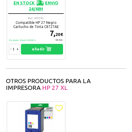
EN STOCK
ENVIO
24/48H
Ref.: HP27XL
Compatible HP 27 Negro
Cartucho de Tinta C8727AE
7,
20€
En stock. Envío 24/48 h
IVA Incl.
-
+
añadir
OTROS PRODUCTOS PARA LA
IMPRESORA
HP 27 XL