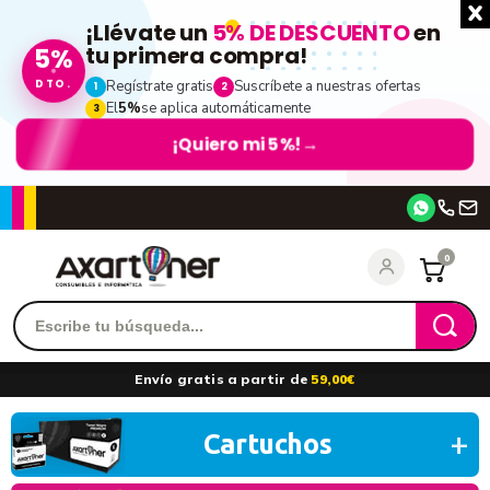
¡Llévate un
5% DE DESCUENTO
en
tu primera compra!
5%
DTO.
Regístrate gratis
Suscríbete a nuestras ofertas
1
2
El
5%
se aplica automáticamente
3
¡Quiero mi 5%!
→
Accede
0
Recordarme
¿Olvidó su contraseña?
Envío gratis a partir de
59,00€
entrar
Cartuchos