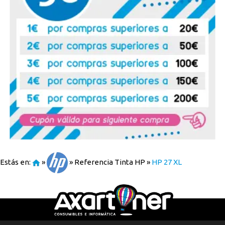
Estás en:
»
»
Referencia Tinta HP
»
HP 27 XL