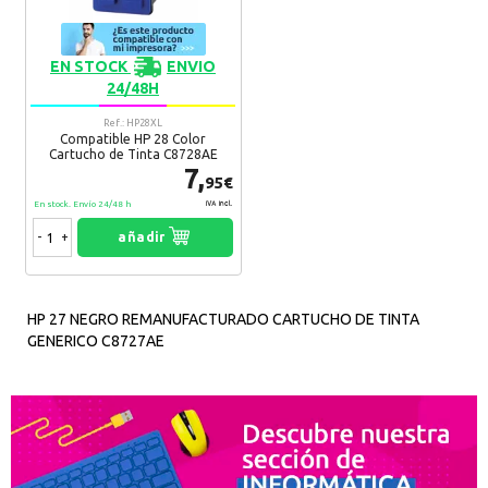
EN STOCK
ENVIO
24/48H
Ref.: HP28XL
Compatible HP 28 Color
Cartucho de Tinta C8728AE
7,
95€
En stock. Envío 24/48 h
IVA Incl.
-
+
añadir
HP 27 NEGRO REMANUFACTURADO CARTUCHO DE TINTA
GENERICO C8727AE