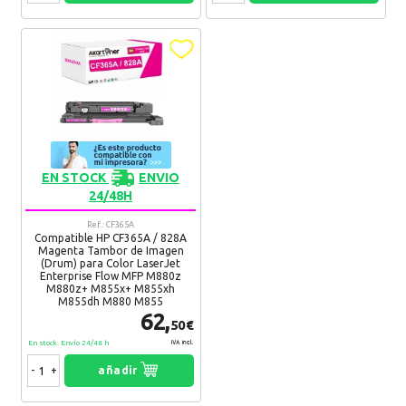
EN STOCK
ENVIO
24/48H
Ref.: CF365A
Compatible HP CF365A / 828A
Magenta Tambor de Imagen
(Drum) para Color LaserJet
Enterprise Flow MFP M880z
M880z+ M855x+ M855xh
M855dh M880 M855
62,
50€
En stock. Envío 24/48 h
IVA Incl.
-
+
añadir