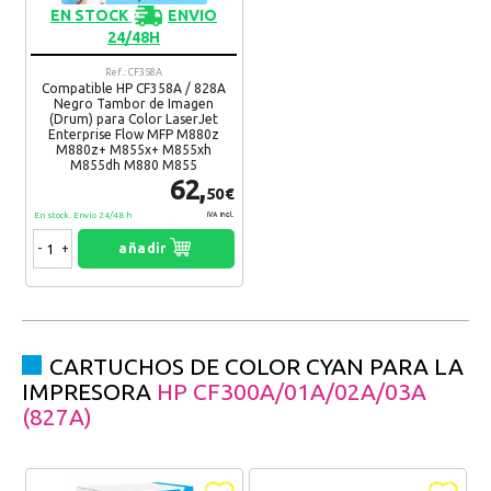
EN STOCK
ENVIO
24/48H
Ref.: CF358A
Compatible HP CF358A / 828A
Negro Tambor de Imagen
(Drum) para Color LaserJet
Enterprise Flow MFP M880z
M880z+ M855x+ M855xh
M855dh M880 M855
62,
50€
En stock. Envío 24/48 h
IVA Incl.
-
+
añadir
CARTUCHOS DE COLOR CYAN PARA LA
IMPRESORA
HP CF300A/01A/02A/03A
(827A)