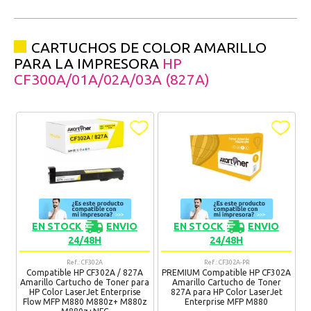
CARTUCHOS DE COLOR AMARILLO
PARA LA IMPRESORA
HP
CF300A/01A/02A/03A (827A)
EN STOCK
ENVIO
EN STOCK
ENVIO
24/48H
24/48H
Ref.: CF302A
Ref.: CF302A-PR
Compatible HP CF302A / 827A
PREMIUM Compatible HP CF302A
Amarillo Cartucho de Toner para
Amarillo Cartucho de Toner
HP Color LaserJet Enterprise
827A para HP Color LaserJet
Flow MFP M880 M880z+ M880z
Enterprise MFP M880