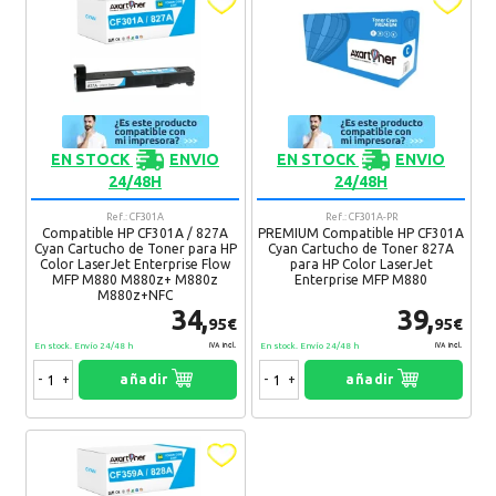
EN STOCK
ENVIO
EN STOCK
ENVIO
24/48H
24/48H
Ref.: CF301A
Ref.: CF301A-PR
Compatible HP CF301A / 827A
PREMIUM Compatible HP CF301A
Cyan Cartucho de Toner para HP
Cyan Cartucho de Toner 827A
Color LaserJet Enterprise Flow
para HP Color LaserJet
MFP M880 M880z+ M880z
Enterprise MFP M880
M880z+NFC
34,
39,
95€
95€
En stock. Envío 24/48 h
En stock. Envío 24/48 h
IVA Incl.
IVA Incl.
-
+
añadir
-
+
añadir