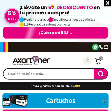
¡Llévate un
5% DE DESCUENTO
en
5%
tu primera compra!
DTO.
Regístrate gratis
Suscríbete a nuestras ofertas
1
2
El
5%
se aplica automáticamente
3
¡Quiero mi 5%!
→
Accede
0
Recordarme
¿Olvidó su contraseña?
Envío gratis a partir de
59,00€
entrar
Cartuchos