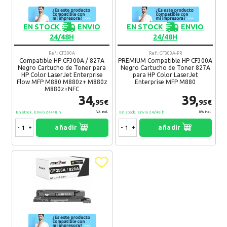
EN STOCK
ENVIO
EN STOCK
ENVIO
24/48H
24/48H
Ref.: CF300A
Ref.: CF300A-PR
Compatible HP CF300A / 827A
PREMIUM Compatible HP CF300A
Negro Cartucho de Toner para
Negro Cartucho de Toner 827A
HP Color LaserJet Enterprise
para HP Color LaserJet
Flow MFP M880 M880z+ M880z
Enterprise MFP M880
M880z+NFC
34,
39,
95€
95€
En stock. Envío 24/48 h
En stock. Envío 24/48 h
IVA Incl.
IVA Incl.
-
+
añadir
-
+
añadir