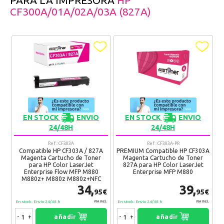
PARA LA IMPRESORA
HP
CF300A/01A/02A/03A (827A)
EN STOCK
ENVIO
EN STOCK
ENVIO
24/48H
24/48H
Ref.: CF303A
Ref.: CF303A-PR
Compatible HP CF303A / 827A
PREMIUM Compatible HP CF303A
Magenta Cartucho de Toner
Magenta Cartucho de Toner
para HP Color LaserJet
827A para HP Color LaserJet
Enterprise Flow MFP M880
Enterprise MFP M880
M880z+ M880z M880z+NFC
34,
39,
95€
95€
En stock. Envío 24/48 h
En stock. Envío 24/48 h
IVA Incl.
IVA Incl.
-
+
añadir
-
+
añadir