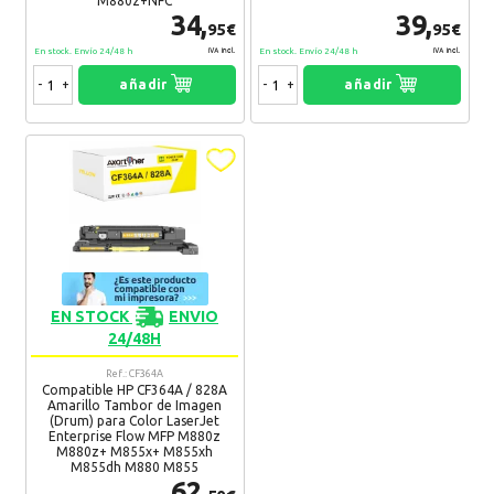
M880z+NFC
34,
39,
95€
95€
En stock. Envío 24/48 h
En stock. Envío 24/48 h
IVA Incl.
IVA Incl.
-
+
añadir
-
+
añadir
EN STOCK
ENVIO
24/48H
Ref.: CF364A
Compatible HP CF364A / 828A
Amarillo Tambor de Imagen
(Drum) para Color LaserJet
Enterprise Flow MFP M880z
M880z+ M855x+ M855xh
M855dh M880 M855
62,