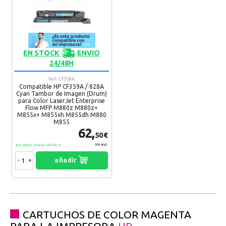
EN STOCK
ENVIO
24/48H
Ref.: CF359A
Compatible HP CF359A / 828A
Cyan Tambor de Imagen (Drum)
para Color LaserJet Enterprise
Flow MFP M880z M880z+
M855x+ M855xh M855dh M880
M855
62,
50€
En stock. Envío 24/48 h
IVA Incl.
-
+
añadir
CARTUCHOS DE COLOR MAGENTA