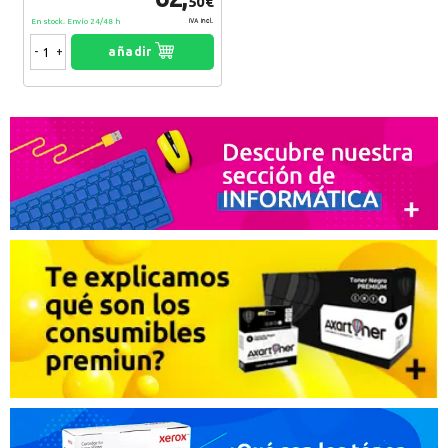
50€
En stock. Envío 24/48 h
IVA Incl.
-
+
añadir