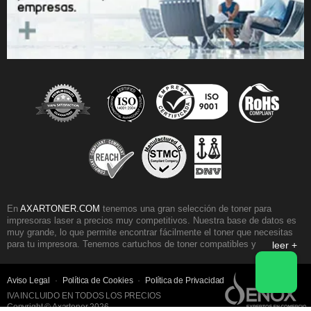
En
AXARTONER.COM
tenemos una gran selección de toner para
impresoras laser a precios muy competitivos. Nuestra base de datos es
muy grande, lo que permite encontrar fácilmente el toner que necesitas
para tu impresora. Tenemos cartuchos de toner compatibles y originales
leer +
para casi todos los fabricantes de impresoras. Nuestra selección de toner
HP, es una de las mas populares, seguida por los toner para impresoras
Brother y los toner Samsung. Otra gama de cartuchos muy reconocida
Aviso Legal
·
Política de Cookies
·
Política de Privacidad
son los toner para impresoras Canon, también disponemos de amplio
IVA INCLUIDO EN TODOS LOS PRECIOS
stock de los toner Oki laser color y monocromo.
Copyright © Axartoner 2026