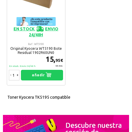
EN STOCK
ENVIO
24/48H
Ref.: WT5190
Original Kyocera WT5190 Bote
Residual 1902R60UN0
15,
95€
En stock. Envío 24/48 h
IVA Incl.
-
+
añadir
Toner Kyocera TK5195 compatible