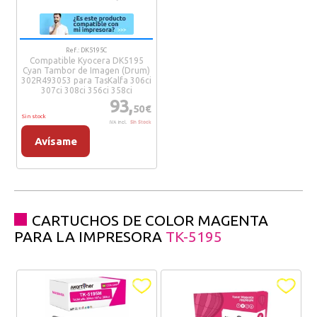
Ref.: DK5195C
Compatible Kyocera DK5195
Cyan Tambor de Imagen (Drum)
302R493053 para TasKalfa 306ci
307ci 308ci 356ci 358ci
93,
50€
Sin stock
IVA Incl.
Sin Stock
Avísame
CARTUCHOS DE COLOR MAGENTA
PARA LA IMPRESORA
TK-5195