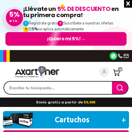
¡Llévate un
5% DE DESCUENTO
en
5%
tu primera compra!
DTO.
Regístrate gratis
Suscríbete a nuestras ofertas
1
2
El
5%
se aplica automáticamente
3
¡Quiero mi 5%!
→
Accede
0
Recordarme
¿Olvidó su contraseña?
Envío gratis a partir de
59,00€
entrar
Cartuchos