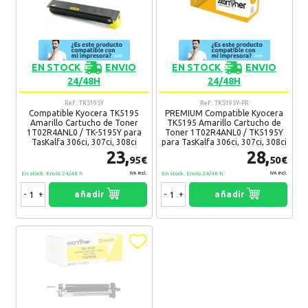
EN STOCK
ENVIO
EN STOCK
ENVIO
24/48H
24/48H
Ref.: TK5195Y
Ref.: TK5195Y-PR
Compatible Kyocera TK5195
PREMIUM Compatible Kyocera
Amarillo Cartucho de Toner
TK5195 Amarillo Cartucho de
1T02R4ANL0 / TK-5195Y para
Toner 1T02R4ANL0 / TK5195Y
TasKalfa 306ci, 307ci, 308ci
para TasKalfa 306ci, 307ci, 308ci
23,
28,
95€
50€
En stock. Envío 24/48 h
En stock. Envío 24/48 h
IVA Incl.
IVA Incl.
-
+
añadir
-
+
añadir