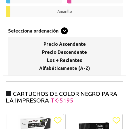
Promociones especiales
Recibe nuestras promociones y ofertas suscribiéndote a nuestro
Amarillo
boletin de noticias
Ventajas para miembros
Selecciona ordenación
Accede a descuentos exclusivos y ofertas en toda la gama de
consumibles e informática.
Precio Ascendente
Precio Descendente
registro distribuidor
Los + Recientes
Alfabéticamente (A-Z)
CARTUCHOS DE COLOR NEGRO PARA
LA IMPRESORA
TK-5195