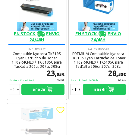
EN STOCK
ENVIO
EN STOCK
ENVIO
24/48H
24/48H
Ref.: TK5195C
Ref.: TK5195C-PR
Compatible Kyocera TK5195
PREMIUM Compatible Kyocera
Cyan Cartucho de Toner
TK5195 Cyan Cartucho de Toner
1T02R4CNL0 / TK-5195C para
1T02R4CNL0 / TK5195C para
TasKalfa 306ci, 307ci, 308ci
TasKalfa 306ci, 307ci, 308ci
23,
28,
95€
50€
En stock. Envío 24/48 h
En stock. Envío 24/48 h
IVA Incl.
IVA Incl.
-
+
añadir
-
+
añadir