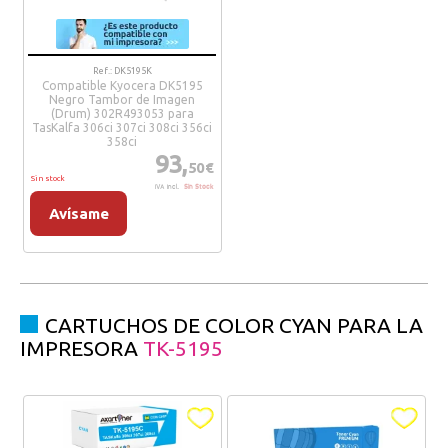
Ref.: DK5195K
Compatible Kyocera DK5195
Negro Tambor de Imagen
(Drum) 302R493053 para
TasKalfa 306ci 307ci 308ci 356ci
358ci
93,
50€
Sin stock
IVA Incl.
Sin Stock
Avísame
CARTUCHOS DE COLOR CYAN PARA LA
IMPRESORA
TK-5195