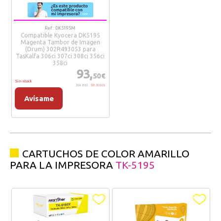
Ref.: DK5195M
Compatible Kyocera DK5195
Magenta Tambor de Imagen
(Drum) 302R493053 para
TasKalfa 306ci 307ci 308ci 356ci
358ci
93,
50€
Sin stock
IVA Incl.
Sin Stock
Avísame
CARTUCHOS DE COLOR AMARILLO
PARA LA IMPRESORA
TK-5195