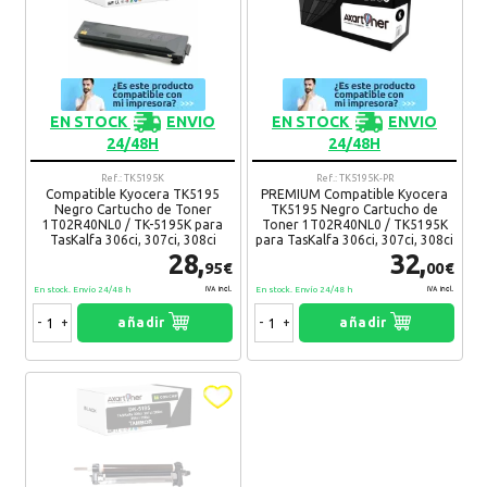
EN STOCK
ENVIO
EN STOCK
ENVIO
24/48H
24/48H
Ref.: TK5195K
Ref.: TK5195K-PR
Compatible Kyocera TK5195
PREMIUM Compatible Kyocera
Negro Cartucho de Toner
TK5195 Negro Cartucho de
1T02R40NL0 / TK-5195K para
Toner 1T02R40NL0 / TK5195K
TasKalfa 306ci, 307ci, 308ci
para TasKalfa 306ci, 307ci, 308ci
28,
32,
95€
00€
En stock. Envío 24/48 h
En stock. Envío 24/48 h
IVA Incl.
IVA Incl.
-
+
añadir
-
+
añadir