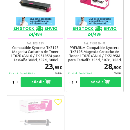
EN STOCK
ENVIO
EN STOCK
ENVIO
24/48H
24/48H
Ref.: TK5195M
Ref.: TK5195M-PR
Compatible Kyocera TK5195
PREMIUM Compatible Kyocera
Magenta Cartucho de Toner
TK5195 Magenta Cartucho de
1T02R4BNL0 / TK-5195M para
Toner 1T02R4BNL0 / TK5195M
TasKalfa 306ci, 307ci, 308ci
para TasKalfa 306ci, 307ci, 308ci
23,
28,
95€
50€
En stock. Envío 24/48 h
En stock. Envío 24/48 h
IVA Incl.
IVA Incl.
-
+
añadir
-
+
añadir