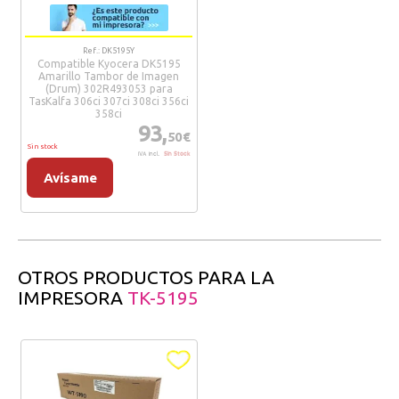
Ref.: DK5195Y
Compatible Kyocera DK5195
Amarillo Tambor de Imagen
(Drum) 302R493053 para
TasKalfa 306ci 307ci 308ci 356ci
358ci
93,
50€
Sin stock
IVA Incl.
Sin Stock
Avísame
OTROS PRODUCTOS PARA LA
IMPRESORA
TK-5195