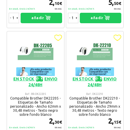
2,
5,
10€
50€
En stock. Envío 24/48 h
En stock. Envío 24/48 h
IVA Incl.
IVA Incl.
-
+
añadir
-
+
añadir
EN STOCK
ENVIO
EN STOCK
ENVIO
24/48H
24/48H
Ref.: BR-DK22205
Ref.: DK22210
Compatible Brother DK22205 -
Compatible Brother DK22210 -
Etiquetas de Tamaño
Etiquetas de Tamaño
personalizado - Ancho 62mm x
personalizado - Ancho 29mm x
30,48 metros - Texto negro
30,48 metros - Texto negro
sobre fondo blanco
sobre fondo blanco
2,
2,
30€
15€
En stock. Envío 24/48 h
En stock. Envío 24/48 h
IVA Incl.
IVA Incl.