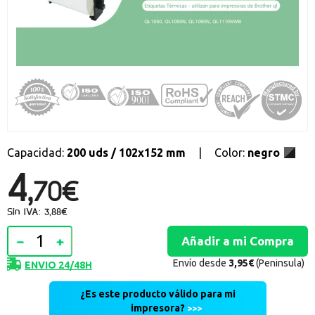
Promociones especiales
Recibe nuestras promociones y ofertas suscribiéndote a nuestro
boletin de noticias
Ventajas para miembros
Accede a descuentos exclusivos y ofertas en toda la gama de
consumibles e informática.
registro distribuidor
Capacidad:
200 uds / 102x152 mm
|
Color:
negro
4,
70€
Sin IVA: 3,88€
Envío desde
3,95€
(Peninsula)
ENVIO 24/48H
¿Es este producto válido para mi
impresora?
>>>