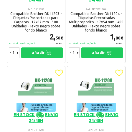
Relacion calidad/precio excelente
Recomendaría su compra:
Si
Ref.: DK11203
Ref.: NCDK11204
Compatible Brother DK11203 -
Compatible Brother DK11204 -
Etiquetas Precortadas para
Etiquetas Precortadas
Carpetas - 17x87 mm - 300
Multiproposito - 17x54 mm - 400
Unidades - Texto negro sobre
Unidades - Texto negro sobre
Olai
24. 10. 2018
fondo blanco
fondo blanco
2,
1,
50€
80€
Recomiendo 100% este producto
En stock. Envío 24/48 h
En stock. Envío 24/48 h
Recomendaría su compra:
IVA Incl.
Si
IVA Incl.
-
+
añadir
-
+
añadir
ALFONSO
21. 09. 2018
SATISFACTORIO
Recomendaría su compra:
Si
Borja
06. 07. 2018
Rápido en la entrega!
EN STOCK
ENVIO
EN STOCK
ENVIO
Recomendaría su compra:
Si
24/48H
24/48H
Ref.: DK11208
Ref.: DK11209