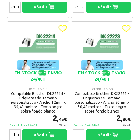
-
+
añadir
-
+
añadir
EN STOCK
ENVIO
EN STOCK
ENVIO
24/48H
24/48H
Ref.: DK22214
Ref.: BR-DK22223
Compatible Brother DK22214 -
Compatible Brother DK22223 -
Etiquetas de Tamaño
Etiquetas de Tamaño
personalizado - Ancho 12mm x
personalizado - Ancho 50mm x
30,48 metros - Texto negro
30,48 metros - Texto negro
sobre fondo blanco
sobre fondo blanco
2,
2,
45€
80€
En stock. Envío 24/48 h
En stock. Envío 24/48 h
IVA Incl.
IVA Incl.
-
+
añadir
-
+
añadir