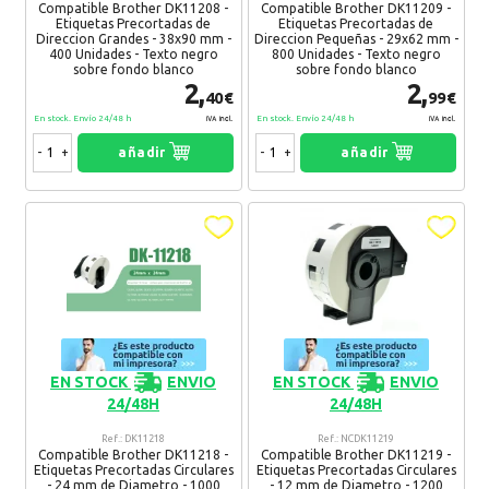
Compatible Brother DK11208 -
Compatible Brother DK11209 -
JULIAN
01. 06. 2018
Etiquetas Precortadas de
Etiquetas Precortadas de
Direccion Grandes - 38x90 mm -
Direccion Pequeñas - 29x62 mm -
SATISFACTORIO
400 Unidades - Texto negro
800 Unidades - Texto negro
Recomendaría su compra:
Si
sobre fondo blanco
sobre fondo blanco
2,
2,
40€
99€
En stock. Envío 24/48 h
En stock. Envío 24/48 h
IVA Incl.
IVA Incl.
JULIAN
01. 06. 2018
-
+
añadir
-
+
añadir
SATISFACTORIO
Recomendaría su compra:
Si
JULIAN
01. 06. 2018
SATISFACTORIO
Recomendaría su compra:
Si
EN STOCK
ENVIO
EN STOCK
ENVIO
Tiska
27. 09. 2016
24/48H
24/48H
Todo perfecto, rapidez en el envio y precio
Ref.: DK11218
Ref.: NCDK11219
Recomendaría su compra:
Compatible Brother DK11218 -
Si
Compatible Brother DK11219 -
Etiquetas Precortadas Circulares
Etiquetas Precortadas Circulares
- 24 mm de Diametro - 1000
- 12 mm de Diametro - 1200