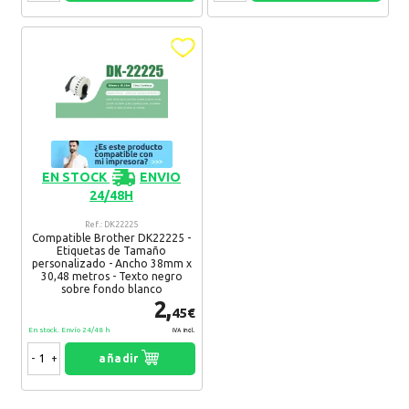
EN STOCK
ENVIO
24/48H
Ref.: DK22225
Compatible Brother DK22225 -
Etiquetas de Tamaño
personalizado - Ancho 38mm x
30,48 metros - Texto negro
sobre fondo blanco
2,
45€
En stock. Envío 24/48 h
IVA Incl.
-
+
añadir