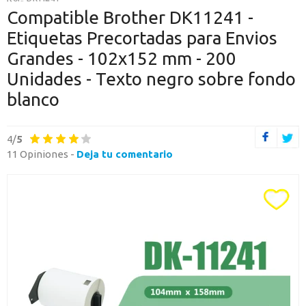
O CONTINÚA CON
Compatible Brother DK11241 -
Etiquetas Precortadas para Envios
Continuar con Google
Grandes - 102x152 mm - 200
Continuar con PayPal
Unidades - Texto negro sobre fondo
blanco
Nueva cuenta
Crea una cuenta en Axartoner.com y podrás realizar tus compras
rápidamente, revisar el estado de tus pedidos y consultar
4/
5
operaciones.
11 Opiniones -
Deja tu comentario
crear cuenta
Toda la informacion
Ten una visión completa de dónde está tu pedido y accede a tu
historial de compras