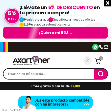
¡Llévate un
5% DE DESCUENTO
en
5%
tu primera compra!
DTO.
Regístrate gratis
Suscríbete a nuestras ofertas
1
2
El
5%
se aplica automáticamente
3
¡Quiero mi 5%!
→
Accede
0
Recordarme
¿Olvidó su contraseña?
Envío gratis a partir de
59,00€
entrar
Ref.:
DK11241