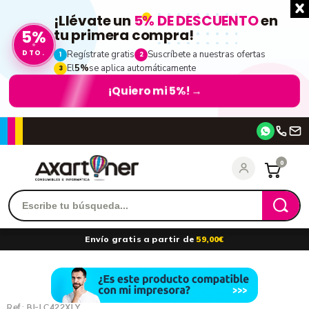
¡Llévate un
5% DE DESCUENTO
en
5%
tu primera compra!
DTO.
Regístrate gratis
Suscríbete a nuestras ofertas
1
2
El
5%
se aplica automáticamente
3
¡Quiero mi 5%!
→
Accede
0
Recordarme
¿Olvidó su contraseña?
Envío gratis a partir de
59,00€
entrar
Ref.:
BI-LC422XLY