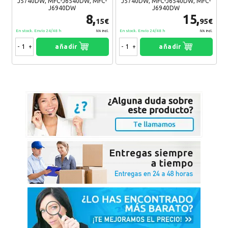
J5740DW, MFC-J6540DW, MFC-
J5740DW, MFC-J6540DW, MFC-
J6940DW
J6940DW
8,
15,
15€
95€
En stock. Envío 24/48 h
En stock. Envío 24/48 h
IVA Incl.
IVA Incl.
-
+
añadir
-
+
añadir