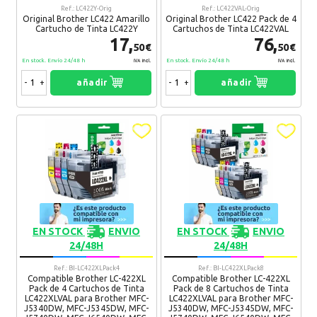
Ref.: LC422Y-Orig
Ref.: LC422VAL-Orig
Original Brother LC422 Amarillo
Original Brother LC422 Pack de 4
Cartucho de Tinta LC422Y
Cartuchos de Tinta LC422VAL
17,
76,
50€
50€
En stock. Envío 24/48 h
En stock. Envío 24/48 h
IVA Incl.
IVA Incl.
-
+
añadir
-
+
añadir
EN STOCK
ENVIO
EN STOCK
ENVIO
24/48H
24/48H
Ref.: BI-LC422XLPack4
Ref.: BI-LC422XLPack8
Compatible Brother LC-422XL
Compatible Brother LC-422XL
Pack de 4 Cartuchos de Tinta
Pack de 8 Cartuchos de Tinta
LC422XLVAL para Brother MFC-
LC422XLVAL para Brother MFC-
J5340DW, MFC-J5345DW, MFC-
J5340DW, MFC-J5345DW, MFC-