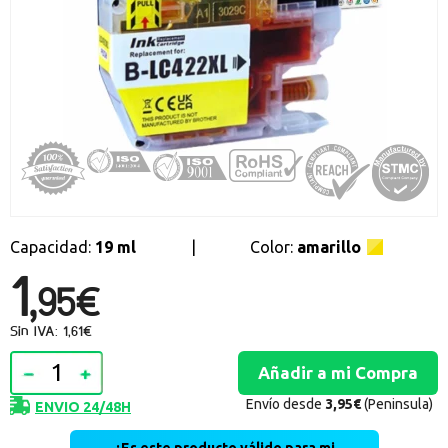
Promociones especiales
Recibe nuestras promociones y ofertas suscribiéndote a nuestro
boletin de noticias
Ventajas para miembros
Accede a descuentos exclusivos y ofertas en toda la gama de
consumibles e informática.
registro distribuidor
Capacidad:
19 ml
|
Color:
amarillo
1,
95€
Sin IVA: 1,61€
Envío desde
3,95€
(Peninsula)
ENVIO 24/48H