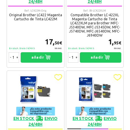
24/48H
24/48H
Ref.: LC422M-Orig
Ref.: BI-LC422XLM
Original Brother LC422 Magenta
Compatible Brother LC-422XL
Cartucho de Tinta LC422M
Magenta Cartucho de Tinta
LC422XLM para Brother MFC-
J5340DW, MFC-J5345DW, MFC-
J5740DW, MFC-J6540DW, MFC-
J6940DW
17,
1,
50€
95€
En stock. Envío 24/48 h
En stock. Envío 24/48 h
IVA Incl.
IVA Incl.
-
+
añadir
-
+
añadir
EN STOCK
ENVIO
EN STOCK
ENVIO
24/48H
24/48H