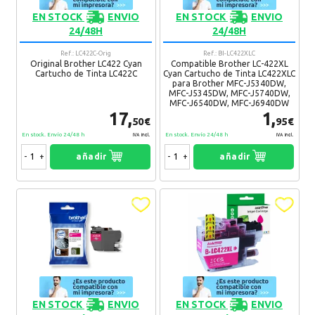
EN STOCK
ENVIO
EN STOCK
ENVIO
24/48H
24/48H
Ref.: LC422C-Orig
Ref.: BI-LC422XLC
Original Brother LC422 Cyan
Compatible Brother LC-422XL
Cartucho de Tinta LC422C
Cyan Cartucho de Tinta LC422XLC
para Brother MFC-J5340DW,
MFC-J5345DW, MFC-J5740DW,
MFC-J6540DW, MFC-J6940DW
17,
1,
50€
95€
En stock. Envío 24/48 h
En stock. Envío 24/48 h
IVA Incl.
IVA Incl.
-
+
añadir
-
+
añadir
EN STOCK
ENVIO
EN STOCK
ENVIO