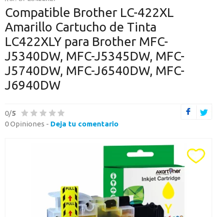
O CONTINÚA CON
Compatible Brother LC-422XL
Amarillo Cartucho de Tinta
Continuar con Google
LC422XLY para Brother MFC-
Continuar con PayPal
J5340DW, MFC-J5345DW, MFC-
J5740DW, MFC-J6540DW, MFC-
Nueva cuenta
J6940DW
Crea una cuenta en Axartoner.com y podrás realizar tus compras
rápidamente, revisar el estado de tus pedidos y consultar
operaciones.
0/
5
0 Opiniones -
Deja tu comentario
crear cuenta
Toda la informacion
Ten una visión completa de dónde está tu pedido y accede a tu
historial de compras