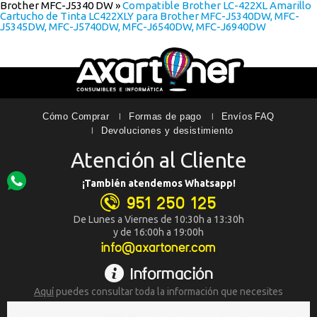
Brother MFC-J5340 DW
»
Compatible Brother LC-422XL Amarillo
Cartucho de Tinta LC422XLY para Brother MFC-J5340DW, MFC-
J5345DW, MFC-J5740DW, MFC-J6540DW, MFC-J6940DW
Cómo Comprar
Formas de pago
Envíos
FAQ
Devoluciones y desistimiento
Atención al Cliente
¡También atendemos Whatsapp!
951 250 125
De Lunes a Viernes de 10:30h a 13:30h
y de 16:00h a 19:00h
info@axartoner.com
Información
Aquí
puedes consultar toda la
información que necesites