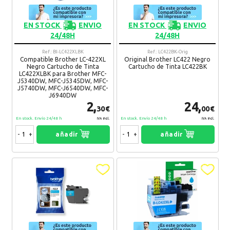
EN STOCK
ENVIO
EN STOCK
ENVIO
24/48H
24/48H
Ref.: BI-LC422XLBK
Ref.: LC422BK-Orig
Compatible Brother LC-422XL
Original Brother LC422 Negro
Negro Cartucho de Tinta
Cartucho de Tinta LC422BK
LC422XLBK para Brother MFC-
J5340DW, MFC-J5345DW, MFC-
J5740DW, MFC-J6540DW, MFC-
J6940DW
¿Recomendaría su compra?
Si
No
2,
24,
30€
00€
En stock. Envío 24/48 h
En stock. Envío 24/48 h
IVA Incl.
IVA Incl.
0 Comentario(s)
-
+
añadir
-
+
añadir