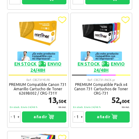
Norby
28. 04. 2015
Muy recomendable.
Recomendaría su compra:
Si
Heinz
10. 12. 2014
Son ya varias compras con ustedes y siempre el servicio es
EN STOCK
ENVIO
EN STOCK
ENVIO
genial
24/48H
24/48H
Recomendaría su compra:
Si
Ref.: CRG731YE-PR
Ref.: CRG731-PACK-pr
PREMIUM Compatible Canon 731
PREMIUM Compatible Pack x4
Amarillo Cartucho de Toner
Canon 731 Cartuchos de Toner
6269B002 / CRG-731Y
CRG-731
Huny
05. 11. 2014
13,
52,
50€
00€
Envio muy rapido.
En stock. Envío 24/48 h
En stock. Envío 24/48 h
IVA Incl.
IVA Incl.
Recomendaría su compra:
Si
-
+
añadir
-
+
añadir