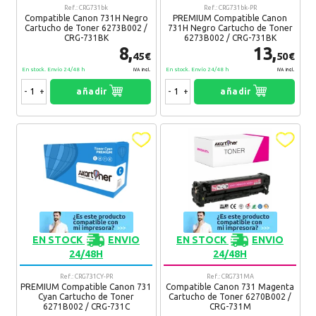
Canon I-Sensys MF620 Series
Ref.: CRG731bk
Ref.: CRG731bk-PR
¿Recomendaría su compra?
Si
No
Compatible Canon 731H Negro
PREMIUM Compatible Canon
Canon I-Sensys MF623 Cn
Cartucho de Toner 6273B002 /
731H Negro Cartucho de Toner
Canon I-Sensys MF624 Cw
CRG-731BK
6273B002 / CRG-731BK
10 Comentario(s)
Canon I-Sensys MF628 Cw
8,
13,
45€
50€
Canon I-Sensys MF8200 Series
En stock. Envío 24/48 h
En stock. Envío 24/48 h
IVA Incl.
IVA Incl.
Canon I-Sensys MF8230 cn
Huang
28. 02. 2018
Canon I-Sensys MF8280 cw
-
+
añadir
-
+
añadir
Servicio rapido
Recomendaría su compra:
Si
Canon Lasershot:
Canon Lasershot LBP-7100 Series
Oxana
17. 11. 2017
Estupendo producto
Recomendaría su compra:
Si
EN STOCK
ENVIO
EN STOCK
ENVIO
Tirso
20. 06. 2017
24/48H
24/48H
Envio muy rapido.
Ref.: CRG731CY-PR
Ref.: CRG731MA
Recomendaría su compra:
Si
PREMIUM Compatible Canon 731
Compatible Canon 731 Magenta
Cyan Cartucho de Toner
Cartucho de Toner 6270B002 /
6271B002 / CRG-731C
CRG-731M