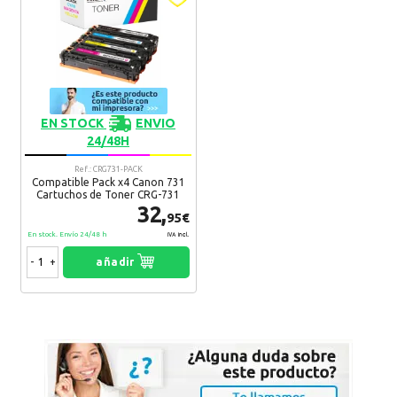
EN STOCK
ENVIO
24/48H
Ref.: CRG731-PACK
Compatible Pack x4 Canon 731
Cartuchos de Toner CRG-731
32,
95€
En stock. Envío 24/48 h
IVA Incl.
-
+
añadir