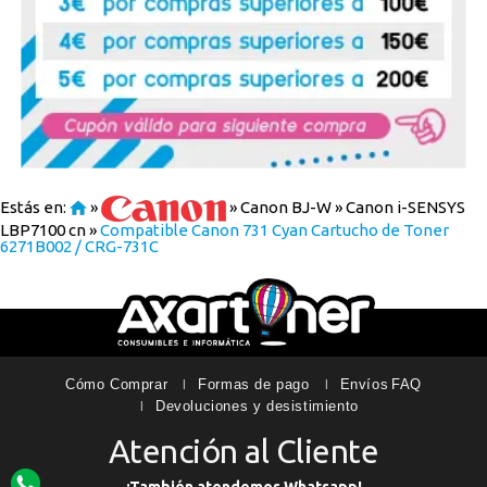
Estás en:
»
»
Canon BJ-W
»
Canon i-SENSYS
LBP7100 cn
»
Compatible Canon 731 Cyan Cartucho de Toner
6271B002 / CRG-731C
Cómo Comprar
Formas de pago
Envíos
FAQ
Devoluciones y desistimiento
Atención al Cliente
¡También atendemos Whatsapp!