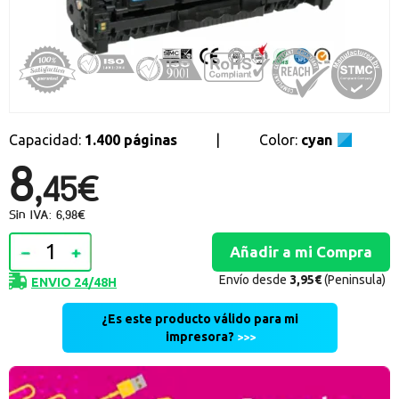
Promociones especiales
Recibe nuestras promociones y ofertas suscribiéndote a nuestro
boletin de noticias
Ventajas para miembros
Accede a descuentos exclusivos y ofertas en toda la gama de
consumibles e informática.
Capacidad:
1.400 páginas
|
Color:
cyan
8,
registro distribuidor
45€
Sin IVA: 6,98€
Envío desde
3,95€
(Peninsula)
ENVIO 24/48H
¿Es este producto válido para mi
impresora?
>>>