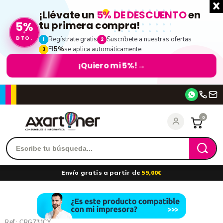
¡Llévate un
5% DE DESCUENTO
en
5%
tu primera compra!
DTO.
Regístrate gratis
Suscríbete a nuestras ofertas
1
2
El
5%
se aplica automáticamente
3
¡Quiero mi 5%!
→
Accede
0
Recordarme
¿Olvidó su contraseña?
Envío gratis a partir de
59,00€
entrar
Ref.:
CRG731CY