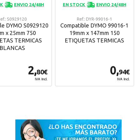
CK
ENVIO 24/48H
EN STOCK
ENVIO 24/48H
ef.: S0929120
Ref.: DYR-99016-1
ble DYMO S0929120
Compatible DYMO 99016-1
m x 25mm 750
19mm x 147mm 150
ETAS TERMICAS
ETIQUETAS TERMICAS
BLANCAS
2,
0,
80€
94€
IVA Incl.
IVA Incl.