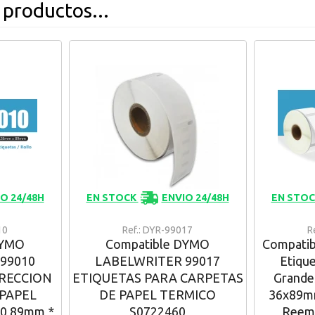
 productos...
O 24/48H
EN STOCK
ENVIO 24/48H
EN STO
10
Ref.: DYR-99017
R
DYMO
Compatible DYMO
Compati
99010
LABELWRITER 99017
Etique
IRECCION
ETIQUETAS PARA CARPETAS
Grande
PAPEL
DE PAPEL TERMICO
36x89mm
0 89mm *
S0722460
Reem