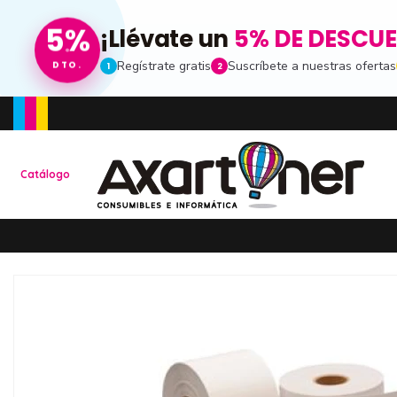
5%
¡Llévate un
5% DE DESCU
Regístrate gratis
Suscríbete a nuestras ofertas
DTO.
1
2
Toda la informacion
Catálogo
Ten una visión completa de dónde está tu pe
de compras
Promociones especia
Recibe nuestras promociones y ofertas susc
de noticias
Ventajas para miemb
Accede a descuentos exclusivos y ofertas e
consumibles e informática.