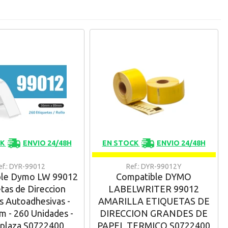
CK
ENVIO 24/48H
EN STOCK
ENVIO 24/48H
ef.: DYR-99012
Ref.: DYR-99012Y
ble Dymo LW 99012
Compatible DYMO
tas de Direccion
LABELWRITER 99012
s Autoadhesivas -
AMARILLA ETIQUETAS DE
 - 260 Unidades -
DIRECCION GRANDES DE
plaza S0722400
PAPEL TERMICO S0722400