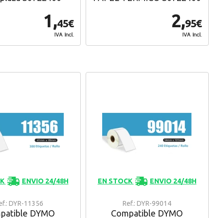
1,
2,
45€
95€
IVA Incl.
IVA Incl.
CK
ENVIO 24/48H
EN STOCK
ENVIO 24/48H
ef.: DYR-11356
Ref.: DYR-99014
patible DYMO
Compatible DYMO