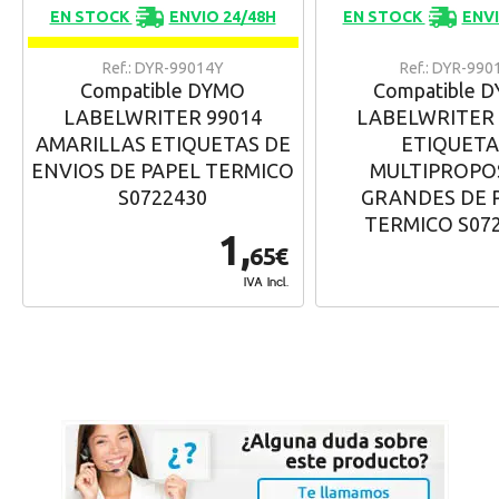
EN STOCK
ENVIO 24/48H
EN STOCK
ENVI
Ref.: DYR-99014Y
Ref.: DYR-990
Compatible DYMO
Compatible 
LABELWRITER 99014
LABELWRITER 
AMARILLAS ETIQUETAS DE
ETIQUETA
ENVIOS DE PAPEL TERMICO
MULTIPROPO
S0722430
GRANDES DE 
TERMICO S07
1,
65€
IVA Incl.