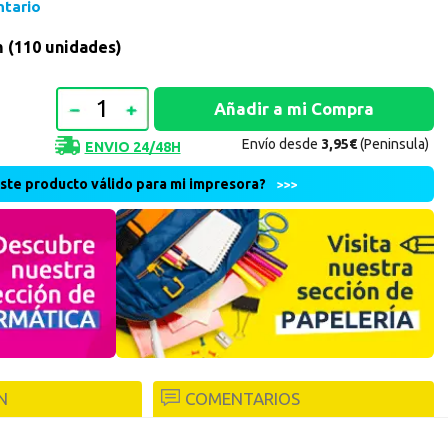
ntario
Continuar con PayPal
 (110 unidades)
 cuenta
nta en Axartoner.com y podrás realizar tus compras
revisar el estado de tus pedidos y consultar
Envío desde
3,95€
(Peninsula)
ENVIO 24/48H
este producto válido para mi impresora?
>>>
crear cuenta
N
COMENTARIOS