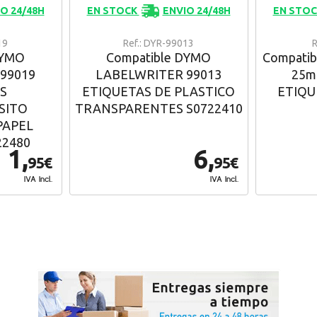
O 24/48H
EN STOCK
ENVIO 24/48H
EN STO
19
Ref.: DYR-99013
R
DYMO
Compatible DYMO
Compati
99019
LABELWRITER 99013
25m
S
ETIQUETAS DE PLASTICO
ETIQU
SITO
TRANSPARENTES S0722410
PAPEL
22480
1,
6,
95€
95€
IVA Incl.
IVA Incl.