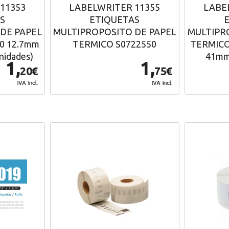
11353
LABELWRITER 11355
LABE
S
ETIQUETAS
DE PAPEL
MULTIPROPOSITO DE PAPEL
MULTIPR
0 12.7mm
TERMICO S0722550
TERMICO
nidades)
41mm 
1,
1,
20€
75€
IVA Incl.
IVA Incl.