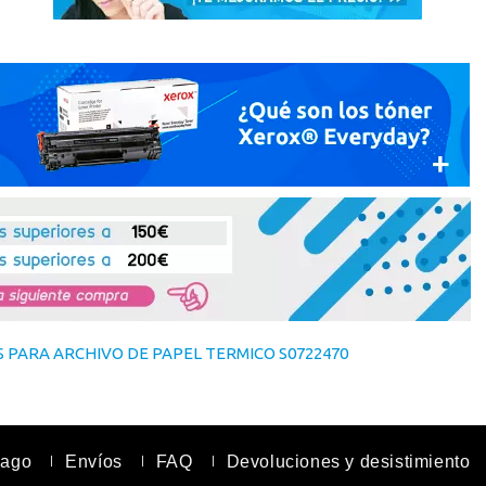
S PARA ARCHIVO DE PAPEL TERMICO S0722470
pago
Envíos
FAQ
Devoluciones y desistimiento