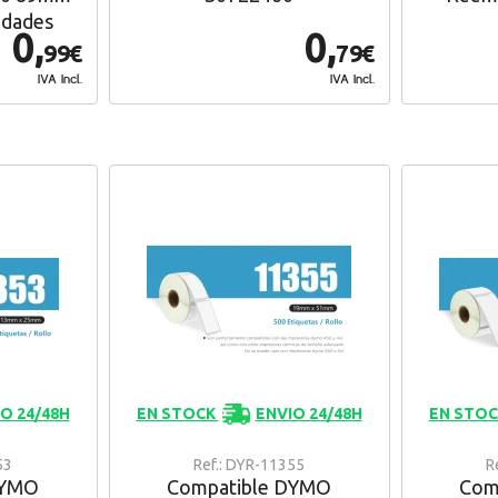
idades
0,
0,
99€
79€
IVA Incl.
IVA Incl.
O 24/48H
EN STOCK
ENVIO 24/48H
EN STO
53
Ref.: DYR-11355
R
DYMO
Compatible DYMO
Com