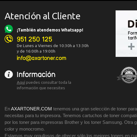
Atención al Cliente
¡También atendemos Whatsapp!
951 250 125
De Lunes a Viernes de 10:30h a 13:30h
y de 16:00h a 19:00h
info@axartoner.com
Información
Aquí
puedes consultar toda la
información que necesites
En
AXARTONER.COM
tenemos una gran selección de toner para 
necesitas para tu impresora. Tenemos cartuchos de toner compatibl
por los toner para impresoras Brother y los toner Samsung. Otra
color y monocromo.
Estamos muy orgullosos de ofrecer sólo los mejores toners en cua