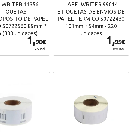
LWRITER 11356
LABELWRITER 99014
ETIQUETAS
ETIQUETAS DE ENVIOS DE
OPOSITO DE PAPEL
PAPEL TERMICO S0722430
 S0722560 89mm *
101mm * 54mm - 220
(300 unidades)
unidades
1,
1,
90€
95€
IVA Incl.
IVA Incl.