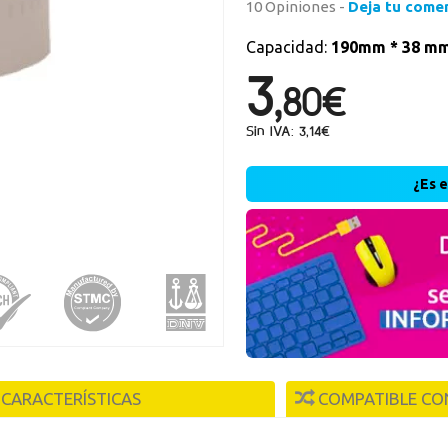
10 Opiniones -
Deja tu come
Capacidad:
190mm * 38 mm
Nueva
3,
80€
Crea una cue
rápidamente, 
Sin IVA: 3,14€
operaciones.
¿Es 
r
CARACTERÍSTICAS
COMPATIBLE CO