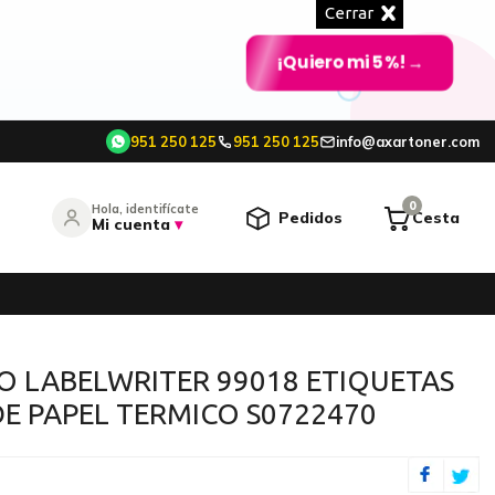
Cerrar
¡Quiero mi 5%!
→
951 250 125
951 250 125
info@axartoner.com
e
0
Hola, identifícate
Pedidos
Cesta
Mi cuenta
▾
entrar
¿Olvidó su contraseña?
O LABELWRITER 99018 ETIQUETAS
E PAPEL TERMICO S0722470
O CONTINÚA CON
Continuar con Google