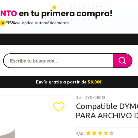
ENTO
en tu primera compra!
El
5%
se aplica automáticamente
3
Acced
dido y accede a tu historial
Envío gratis a partir de
59,00€
les
Ref.:
DYR-99018
ribiéndote a nuestro boletin
Recordarme
Compatible DYM
PARA ARCHIVO D
ros
n toda la gama de
4/
5