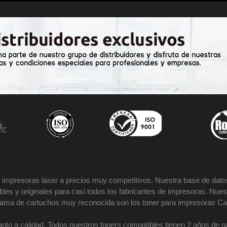
impresoras laser a precios muy competitivos. Nuestra base de datos
es y originales para casi todos los fabricantes de impresoras. Nues
 gama de cartuchos muy reconocida son los toner para impresoras Ca
nto a calidad. Todos nuestros toners compatibles tienen 2 años de 