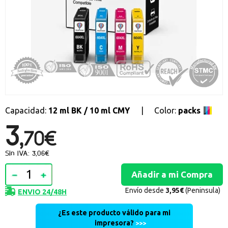
Promociones especiales
Recibe nuestras promociones y ofertas suscribiéndote a nuestro
boletin de noticias
Ventajas para miembros
Accede a descuentos exclusivos y ofertas en toda la gama de
consumibles e informática.
registro distribuidor
Capacidad:
12 ml BK / 10 ml CMY
|
Color:
packs
3,
70€
Sin IVA: 3,06€
Envío desde
3,95€
(Peninsula)
ENVIO 24/48H
¿Es este producto válido para mi
impresora?
>>>