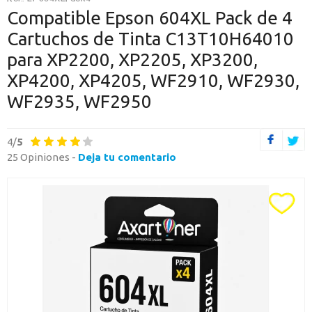
O CONTINÚA CON
Compatible Epson 604XL Pack de 4
Cartuchos de Tinta C13T10H64010
Continuar con Google
para XP2200, XP2205, XP3200,
Continuar con PayPal
XP4200, XP4205, WF2910, WF2930,
WF2935, WF2950
Nueva cuenta
Crea una cuenta en Axartoner.com y podrás realizar tus compras
rápidamente, revisar el estado de tus pedidos y consultar
4/
5
operaciones.
25 Opiniones -
Deja tu comentario
crear cuenta
Toda la informacion
Ten una visión completa de dónde está tu pedido y accede a tu
historial de compras