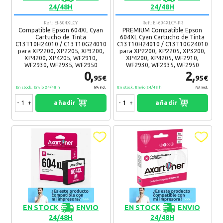
Manolo
25. 05. 2025
24/48H
24/48H
Entrega inmediata en 24 horas.
Ref.: EI-604XLCY
Ref.: EI-604XLCY-PR
Recomendaría su compra:
Si
Compatible Epson 604XL Cyan
PREMIUM Compatible Epson
Cartucho de Tinta
604XL Cyan Cartucho de Tinta
C13T10H24010 / C13T10G24010
C13T10H24010 / C13T10G24010
para XP2200, XP2205, XP3200,
para XP2200, XP2205, XP3200,
XP4200, XP4205, WF2910,
XP4200, XP4205, WF2910,
Carles
03. 05. 2025
WF2930, WF2935, WF2950
WF2930, WF2935, WF2950
0,
2,
Todo bien
95€
95€
Ventajas:
Rápido
En stock. Envío 24/48 h
En stock. Envío 24/48 h
IVA Incl.
IVA Incl.
Desventajas:
Ninguna
-
+
añadir
-
+
añadir
Recomendaría su compra:
Si
roberto
03. 01. 2025
todo muy bien ¡¡
Recomendaría su compra:
Si
Francisco Javier
15. 06. 2024
EN STOCK
ENVIO
EN STOCK
ENVIO
Cartuchos muy buenos y duradero, evidentemente a buen
24/48H
24/48H