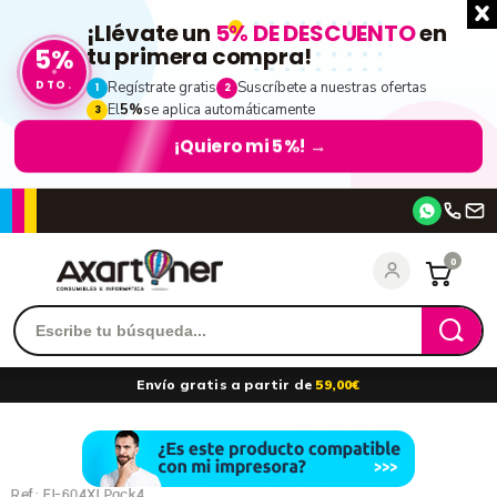
¡Llévate un
5% DE DESCUENTO
en
5%
tu primera compra!
DTO.
Regístrate gratis
Suscríbete a nuestras ofertas
1
2
El
5%
se aplica automáticamente
3
¡Quiero mi 5%!
→
Accede
0
Recordarme
¿Olvidó su contraseña?
Envío gratis a partir de
59,00€
entrar
Ref.:
EI-604XLPack4