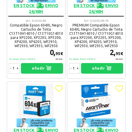
Epson WorkForce WF-2930DWF / WF2930
EN STOCK
ENVIO
EN STOCK
ENVIO
Epson WorkForce WF-2935DWF / WF2935
24/48H
24/48H
Epson WorkForce WF-2950DWF / WF2950
Ref.: EI-604XLBK
Ref.: EI-604XLBK-PR
¿Recomendaría su compra?
Si
No
Compatible Epson 604XL Negro
PREMIUM Compatible Epson
Cartucho de Tinta
604XL Negro Cartucho de Tinta
C13T10H14010 / C13T10G14010
C13T10H14010 / C13T10G14010
25 Comentario(s)
para XP2200, XP2205, XP3200,
para XP2200, XP2205, XP3200,
XP4200, XP4205, WF2910,
XP4200, XP4205, WF2910,
WF2930, WF2935, WF2950
WF2930, WF2935, WF2950
0,
2,
José Manuel
06. 06. 2026
95€
95€
Funcionan correctamente
En stock. Envío 24/48 h
En stock. Envío 24/48 h
IVA Incl.
IVA Incl.
Ventajas:
Rapido de entrega
-
+
añadir
-
+
añadir
Desventajas:
Ninguna
Recomendaría su compra:
Si
Manolo
25. 05. 2025
Entrega inmediata en 24 horas.
Recomendaría su compra:
Si
EN STOCK
ENVIO
EN STOCK
ENVIO