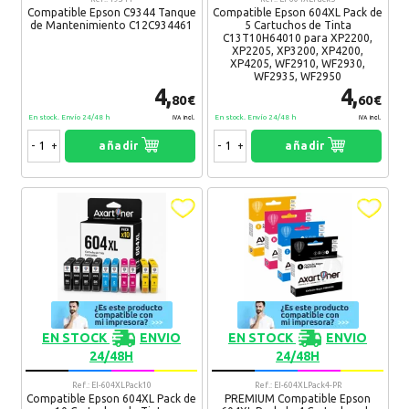
Lola
07. 02. 2024
Compatible Epson C9344 Tanque
Compatible Epson 604XL Pack de
de Mantenimiento C12C934461
5 Cartuchos de Tinta
Funcionan muy bien
C13T10H64010 para XP2200,
XP2205, XP3200, XP4200,
Recomendaría su compra:
Si
XP4205, WF2910, WF2930,
WF2935, WF2950
4,
4,
80€
60€
Lola
07. 02. 2024
En stock. Envío 24/48 h
En stock. Envío 24/48 h
IVA Incl.
IVA Incl.
Funcionan muy bien
-
+
añadir
-
+
añadir
Recomendaría su compra:
Si
Lola
07. 02. 2024
Funcionan muy bien
Recomendaría su compra:
Si
Lola
07. 02. 2024
EN STOCK
ENVIO
EN STOCK
ENVIO
24/48H
24/48H
Funcionan muy bien
Recomendaría su compra:
Si
Ref.: EI-604XLPack10
Ref.: EI-604XLPack4-PR
Compatible Epson 604XL Pack de
PREMIUM Compatible Epson