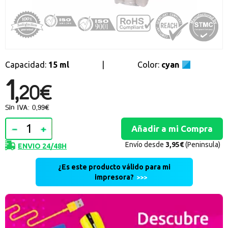
Promociones especiales
Recibe nuestras promociones y ofertas suscribiéndote a nuestro
boletin de noticias
Ventajas para miembros
Accede a descuentos exclusivos y ofertas en toda la gama de
Capacidad:
15 ml
|
Color:
cyan
consumibles e informática.
1,
20€
registro distribuidor
Sin IVA: 0,99€
Envío desde
3,95€
(Peninsula)
ENVIO 24/48H
¿Es este producto válido para mi
impresora?
>>>