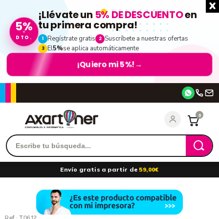
¡Llévate un
5% DE DESCUENTO
en
5%
tu primera compra!
DTO.
Regístrate gratis
Suscríbete a nuestras ofertas
1
2
El
5%
se aplica automáticamente
3
¡Quiero mi 5%!
→
Accede
0
Recordarme
¿Olvidó su contraseña?
Envío gratis a partir de
59,00€
entrar
Ref.:
T0612