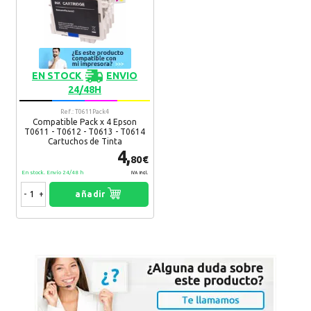
EN STOCK
ENVIO
24/48H
Ref.: T0611Pack4
Compatible Pack x 4 Epson
T0611 - T0612 - T0613 - T0614
Cartuchos de Tinta
4,
80€
En stock. Envío 24/48 h
IVA Incl.
-
+
añadir