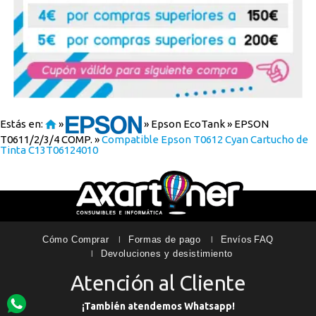
Estás en:
»
»
Epson EcoTank
»
EPSON
T0611/2/3/4 COMP.
»
Compatible Epson T0612 Cyan Cartucho de
Tinta C13T06124010
Cómo Comprar
Formas de pago
Envíos
FAQ
Devoluciones y desistimiento
Atención al Cliente
¡También atendemos Whatsapp!