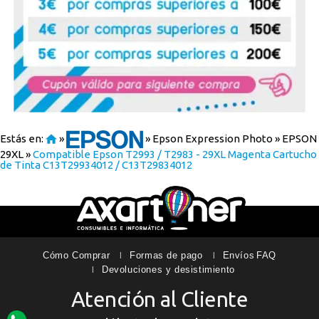
Estás en:
»
»
Epson Expression Photo
»
EPSON
29XL
»
Compatible Epson T2993 / T2983 - 29XL Magenta Cartucho
de Tinta C13T29934012 / C13T29834012
Cómo Comprar
Formas de pago
Envíos
FAQ
Devoluciones y desistimiento
Atención al Cliente