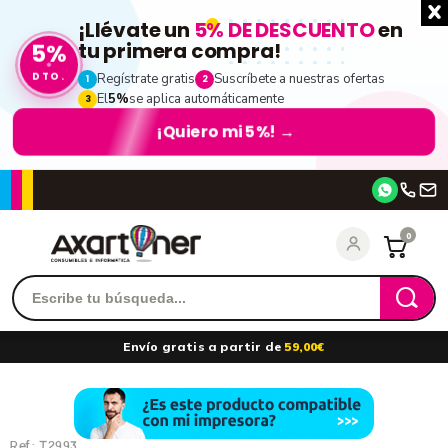
¡Llévate un
5% DE DESCUENTO
en
5%
tu primera compra!
DTO.
Regístrate gratis
Suscríbete a nuestras ofertas
1
2
El
5%
se aplica automáticamente
3
¡Quiero mi 5%!
→
Accede
0
Recordarme
¿Olvidó su contraseña?
Envío gratis a partir de
59,00€
entrar
Ref.:
T2993