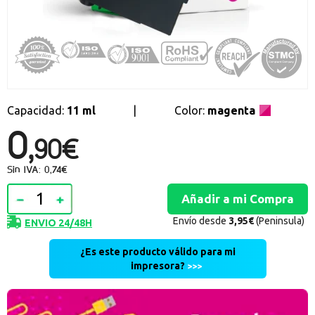
Promociones especiales
Recibe nuestras promociones y ofertas suscribiéndote a nuestro
boletin de noticias
Ventajas para miembros
Accede a descuentos exclusivos y ofertas en toda la gama de
consumibles e informática.
Capacidad:
11 ml
|
Color:
magenta
0,
registro distribuidor
90€
Sin IVA: 0,74€
Envío desde
3,95€
(Peninsula)
ENVIO 24/48H
¿Es este producto válido para mi
impresora?
>>>