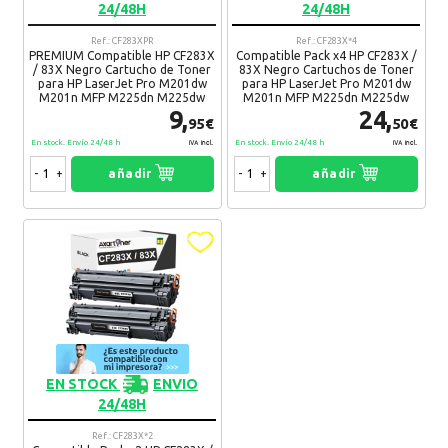
24/48H
24/48H
Ref.: CF283XPR
Ref.: CF283X*4
¿Recomendaría su compra?
Si
No
PREMIUM Compatible HP CF283X
Compatible Pack x4 HP CF283X /
/ 83X Negro Cartucho de Toner
83X Negro Cartuchos de Toner
para HP LaserJet Pro M201dw
para HP LaserJet Pro M201dw
10 Comentario(s)
M201n MFP M225dn M225dw
M201n MFP M225dn M225dw
9,
24,
95€
50€
Zaira
19. 10. 2020
En stock. Envío 24/48 h
En stock. Envío 24/48 h
IVA Incl.
IVA Incl.
Me ha venido genial
-
+
añadir
-
+
añadir
Recomendaría su compra:
Si
Coral
20. 11. 2019
Bueno y barato
Recomendaría su compra:
Si
Felip
22. 07. 2019
EN STOCK
ENVIO
24/48H
La calidad es excelente
Recomendaría su compra:
Si
Ref.: CF283X*2