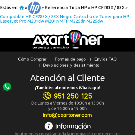
Estás en:
»
»
Referencia Tinta HP
»
HP CF283X / 83X
»
Compatible HP CF283X / 83X Negro Cartucho de Toner para HP
LaserJet Pro M201dw M201n MFP M225dn M225dw
Cómo Comprar
Formas de pago
Envíos
FAQ
Devoluciones y desistimiento
Atención al Cliente
¡También atendemos Whatsapp!
951 250 125
De Lunes a Viernes de 10:30h a 13:30h
y de 16:00h a 19:00h
info@axartoner.com
Información
Aquí
puedes consultar toda la
información que necesites