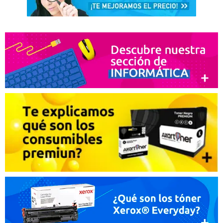
Recomendaría su compra:
Si
Burcu
13. 09. 2017
Buena calidad y sin problemas
Recomendaría su compra:
Si
LOLI
20. 06. 2017
Excelente
Ventajas:
Más barato que el original y buen rendimiento
Desventajas:
Recomendaría su compra:
Si
Aamar
06. 06. 2017
Recomiendo 100%
Recomendaría su compra:
Si