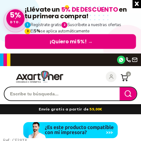
¡Llévate un
5% DE DESCUENTO
en
5%
tu primera compra!
DTO.
Regístrate gratis
Suscríbete a nuestras ofertas
1
2
El
5%
se aplica automáticamente
3
¡Quiero mi 5%!
→
Accede
0
Recordarme
¿Olvidó su contraseña?
Envío gratis a partir de
59,00€
entrar
Ref.:
CF283X