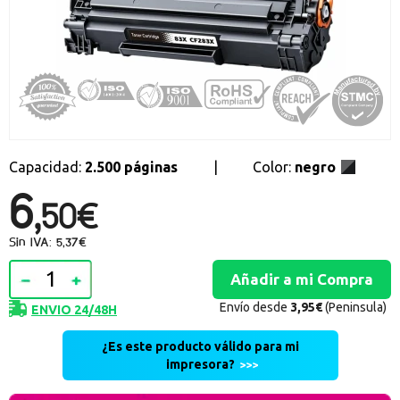
Promociones especiales
Recibe nuestras promociones y ofertas suscribiéndote a nuestro
boletin de noticias
Ventajas para miembros
Accede a descuentos exclusivos y ofertas en toda la gama de
consumibles e informática.
Capacidad:
2.500 páginas
|
Color:
negro
registro distribuidor
6,
50€
Sin IVA: 5,37€
Envío desde
3,95€
(Peninsula)
ENVIO 24/48H
¿Es este producto válido para mi
impresora?
>>>