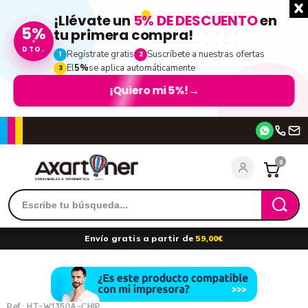
¡Llévate un
5% DE DESCUENTO
en
5%
tu primera compra!
DTO.
Regístrate gratis
Suscríbete a nuestras ofertas
1
2
El
5%
se aplica automáticamente
3
¡Quiero mi 5%!
→
Accede
0
Recordarme
¿Olvidó su contraseña?
Envío gratis a partir de
59,00€
entrar
Ref.:
HT-W1350A-CHIP