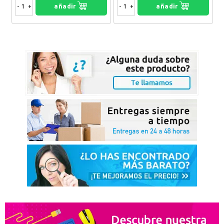
-
+
añadir
-
+
añadir