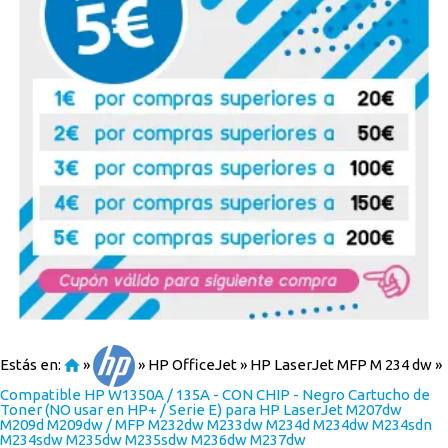
Estás en:
»
»
HP OfficeJet
»
HP LaserJet MFP M 234 dw
»
Compatible HP W1350A / 135A - CON CHIP - Negro Cartucho de
Toner (NO usar en HP+ / Serie E) para HP LaserJet M207dw
M209d M209dw / MFP M232dw M233dw M234d M234dw M234sdn
M234sdw M235dw M235sdw M236dw M237dw