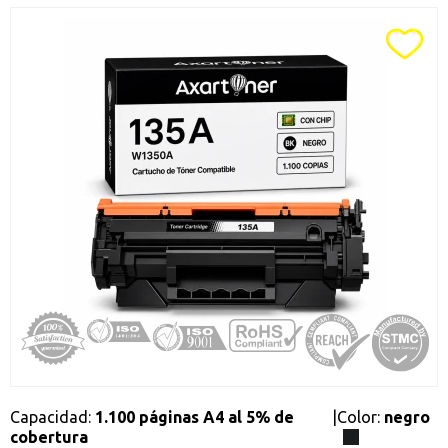
Promociones especiales
Recibe nuestras promociones y ofertas suscribiéndote a nuestro
boletin de noticias
Ventajas para miembros
Accede a descuentos exclusivos y ofertas en toda la gama de
consumibles e informática.
registro distribuidor
Capacidad:
1.100 páginas A4 al 5% de
|
Color:
negro
cobertura