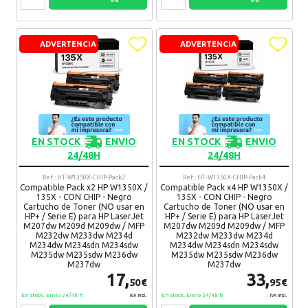
ADVERTENCIA
ADVERTENCIA
EN STOCK
ENVIO
EN STOCK
ENVIO
24/48H
24/48H
Ref.: HT-W1350X-CHIP-Pack2
Ref.: HT-W1350X-CHIP-Pack4
Compatible Pack x2 HP W1350X /
Compatible Pack x4 HP W1350X /
135X - CON CHIP - Negro
135X - CON CHIP - Negro
Cartucho de Toner (NO usar en
Cartucho de Toner (NO usar en
HP+ / Serie E) para HP LaserJet
HP+ / Serie E) para HP LaserJet
M207dw M209d M209dw / MFP
M207dw M209d M209dw / MFP
M232dw M233dw M234d
M232dw M233dw M234d
M234dw M234sdn M234sdw
M234dw M234sdn M234sdw
M235dw M235sdw M236dw
M235dw M235sdw M236dw
M237dw
M237dw
17,
33,
50€
95€
En stock. Envío 24/48 h
En stock. Envío 24/48 h
IVA Incl.
IVA Incl.