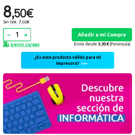
8,
50€
Sin IVA: 7,02€
Envío desde
3,95€
(Peninsula)
ENVIO 24/48H
¿Es este producto válido para mi
impresora?
>>>