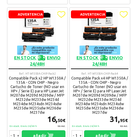
ADVERTENCIA
ADVERTENCIA
EN STOCK
ENVIO
EN STOCK
ENVIO
24/48H
24/48H
Ref.: HT-W1350A-CHIP-Pack2
Ref.: HT-W1350A-CHIP-Pack4
Compatible Pack x2 HP W1350A /
Compatible Pack x4 HP W1350A /
135A - CON CHIP - Negro
135A - CON CHIP - Negro
Cartucho de Toner (NO usar en
Cartucho de Toner (NO usar en
HP+ / Serie E) para HP LaserJet
HP+ / Serie E) para HP LaserJet
M207dw M209d M209dw / MFP
M207dw M209d M209dw / MFP
M232dw M233dw M234d
M232dw M233dw M234d
M234dw M234sdn M234sdw
M234dw M234sdn M234sdw
M235dw M235sdw M236dw
M235dw M235sdw M236dw
M237dw
M237dw
16,
31,
50€
95€
En stock. Envío 24/48 h
En stock. Envío 24/48 h
IVA Incl.
IVA Incl.
-
+
añadir
-
+
añadir