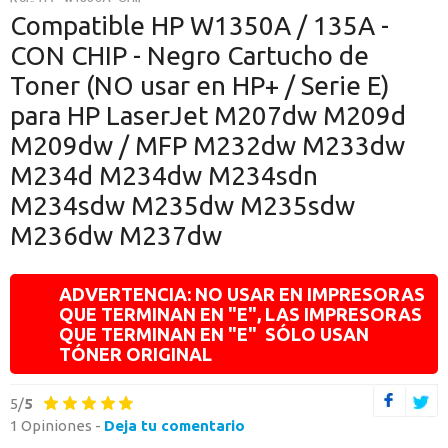
O CONTINÚA CON
Compatible HP W1350A / 135A -
CON CHIP - Negro Cartucho de
Continuar con Google
Toner (NO usar en HP+ / Serie E)
Continuar con PayPal
para HP LaserJet M207dw M209d
M209dw / MFP M232dw M233dw
Nueva cuenta
M234d M234dw M234sdn
Crea una cuenta en Axartoner.com y podrás realizar tus compras
rápidamente, revisar el estado de tus pedidos y consultar
M234sdw M235dw M235sdw
operaciones.
M236dw M237dw
crear cuenta
ADVERTENCIA: NO USAR EN IMPRESORAS
QUE TERMINAN EN "E", LAS IMPRESORAS
QUE TERMINAN EN "E" SÓLO USAN
TÓNER ORIGINAL
Toda la informacion
Ten una visión completa de dónde está tu pedido y accede a tu
historial de compras
5/
5
1 Opiniones -
Deja tu comentario