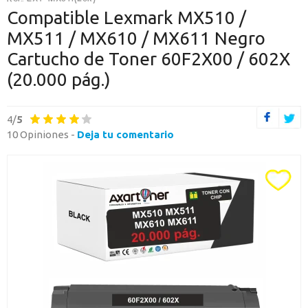
O CONTINÚA CON
Compatible Lexmark MX510 /
MX511 / MX610 / MX611 Negro
Continuar con Google
Cartucho de Toner 60F2X00 / 602X
Continuar con PayPal
(20.000 pág.)
Nueva cuenta
4/
5
Crea una cuenta en Axartoner.com y podrás realizar tus compras
10 Opiniones -
rápidamente, revisar el estado de tus pedidos y consultar
Deja tu comentario
operaciones.
crear cuenta
Toda la informacion
Ten una visión completa de dónde está tu pedido y accede a tu
historial de compras