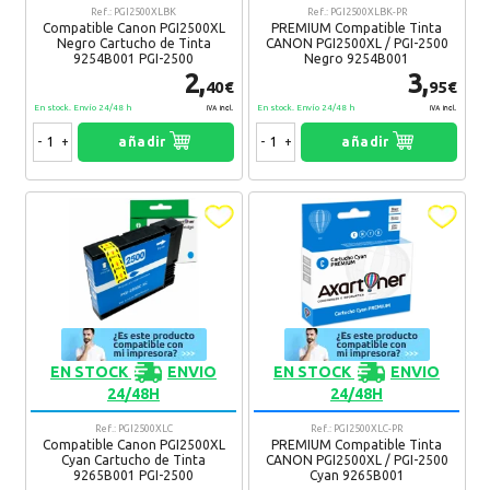
Canon Maxify MB5400 Series
Ref.: PGI2500XLBK
Ref.: PGI2500XLBK-PR
¿Recomendaría su compra?
Si
No
Compatible Canon PGI2500XL
PREMIUM Compatible Tinta
Canon Maxify MB5450
Negro Cartucho de Tinta
CANON PGI2500XL / PGI-2500
Canon Maxify MB5455
9254B001 PGI-2500
Negro 9254B001
10 Comentario(s)
2,
3,
40€
95€
En stock. Envío 24/48 h
En stock. Envío 24/48 h
IVA Incl.
IVA Incl.
Auri
10. 04. 2020
-
+
añadir
-
+
añadir
Nos ha llegado muy rápido.
Recomendaría su compra:
Si
Ades
10. 08. 2019
Rapido y de calidad. gracias
Recomendaría su compra:
Si
EN STOCK
ENVIO
EN STOCK
ENVIO
Vessy
15. 07. 2019
24/48H
24/48H
Todo excelente
Ref.: PGI2500XLC
Ref.: PGI2500XLC-PR
Recomendaría su compra:
Si
Compatible Canon PGI2500XL
PREMIUM Compatible Tinta
Cyan Cartucho de Tinta
CANON PGI2500XL / PGI-2500
9265B001 PGI-2500
Cyan 9265B001