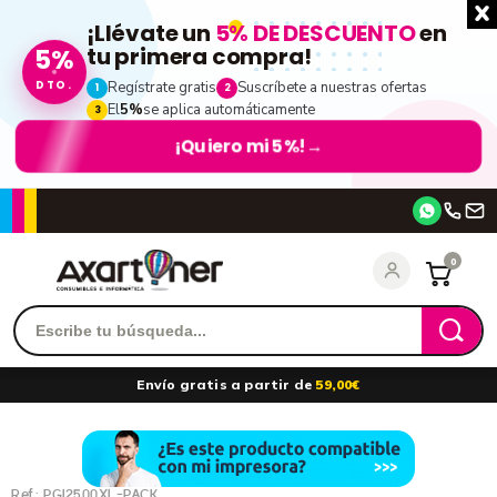
¡Llévate un
5% DE DESCUENTO
en
5%
tu primera compra!
DTO.
Regístrate gratis
Suscríbete a nuestras ofertas
1
2
El
5%
se aplica automáticamente
3
¡Quiero mi 5%!
→
Accede
0
Recordarme
¿Olvidó su contraseña?
Envío gratis a partir de
59,00€
entrar
Ref.:
PGI2500XL-PACK