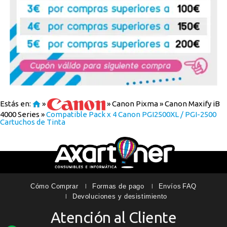
Estás en:
»
»
Canon Pixma
»
Canon Maxify iB
4000 Series
»
Compatible Pack x 4 Canon PGI2500XL / PGI-2500
Cartuchos de Tinta
Cómo Comprar
Formas de pago
Envíos
FAQ
Devoluciones y desistimiento
Atención al Cliente