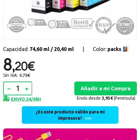
Promociones especiales
Recibe nuestras promociones y ofertas suscribiéndote a nuestro
boletin de noticias
Ventajas para miembros
Accede a descuentos exclusivos y ofertas en toda la gama de
consumibles e informática.
Capacidad:
74,60 ml / 20,40 ml
|
Color:
packs
8,
registro distribuidor
20€
Sin IVA: 6,78€
Envío desde
3,95€
(Peninsula)
ENVIO 24/48H
¿Es este producto válido para mi
impresora?
>>>