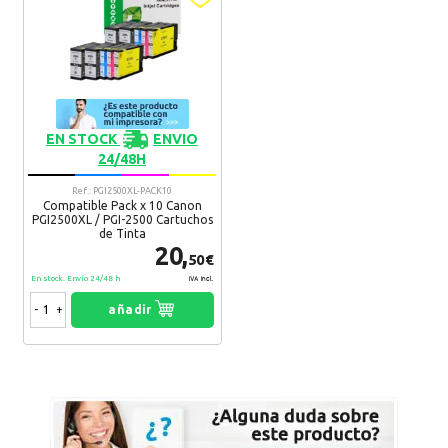
EN STOCK
ENVIO
24/48H
Ref.: PGI2500XL-PACK10
Compatible Pack x 10 Canon
PGI2500XL / PGI-2500 Cartuchos
de Tinta
20,
50€
En stock. Envío 24/48 h
IVA Incl.
-
+
añadir