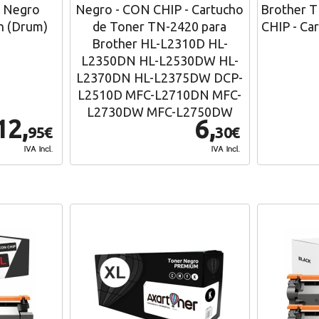
 Negro
Negro - CON CHIP - Cartucho
Brother 
n (Drum)
de Toner TN-2420 para
CHIP - Ca
Brother HL-L2310D HL-
L2350DN HL-L2530DW HL-
L2370DN HL-L2375DW DCP-
L2510D MFC-L2710DN MFC-
L2730DW MFC-L2750DW
12,
6,
95€
30€
IVA Incl.
IVA Incl.