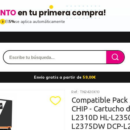
ENTO
en tu primera compra!
El
5%
se aplica automáticamente
3
Acced
dido y accede a tu historial
Envío gratis a partir de
59,00€
les
Ref.:
TN2420X10
ribiéndote a nuestro boletin
Recordarme
Compatible Pack
CHIP - Cartucho 
ros
L2310D HL-L235
n toda la gama de
L2375DW DCP-L