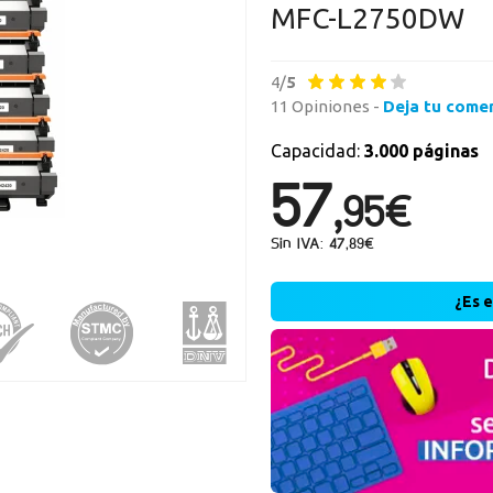
MFC-L2750DW
Nueva
4/
5
11 Opiniones -
Deja tu come
Crea una cue
rápidamente, 
Capacidad:
3.000 páginas
operaciones.
57,
95€
r
Sin IVA: 47,89€
¿Es 