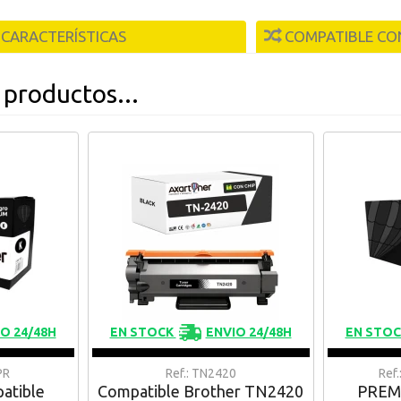
CARACTERÍSTICAS
COMPATIBLE CO
 productos...
O 24/48H
EN STOCK
ENVIO 24/48H
EN STO
PR
Ref.: TN2420
Ref
atible
Compatible Brother TN2420
PREMI