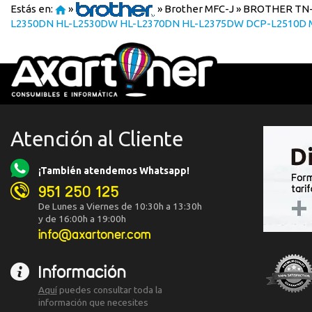
Estás en:
»
»
Brother MFC-J
»
BROTHER TN-
L2350DN HL-L2530DW HL-L2370DN HL-L2375DW DCP-L2510D
Atención al Cliente
¡También atendemos Whatsapp!
951 250 125
De Lunes a Viernes de 10:30h a 13:30h
y de 16:00h a 19:00h
info@axartoner.com
Información
Aquí
puedes consultar toda la
información que necesites