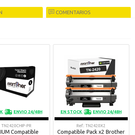
N
COMENTARIOS
CK
ENVIO 24/48H
EN STOCK
ENVIO 24/48H
.: TN2420CHIP-PR
Ref.: TN2420X2
UM Compatible
Compatible Pack x2 Brother