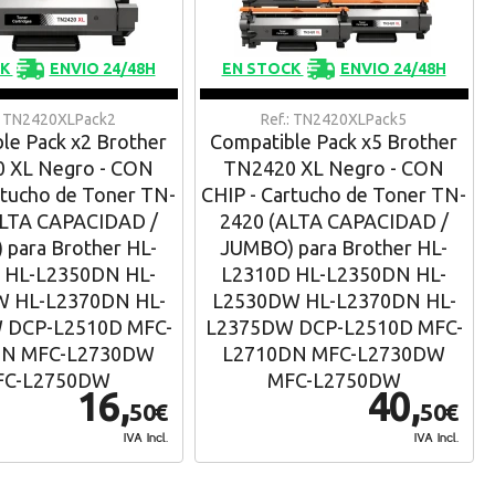
CK
ENVIO 24/48H
EN STOCK
ENVIO 24/48H
.: TN2420XLPack2
Ref.: TN2420XLPack5
le Pack x2 Brother
Compatible Pack x5 Brother
 XL Negro - CON
TN2420 XL Negro - CON
rtucho de Toner TN-
CHIP - Cartucho de Toner TN-
ALTA CAPACIDAD /
2420 (ALTA CAPACIDAD /
para Brother HL-
JUMBO) para Brother HL-
 HL-L2350DN HL-
L2310D HL-L2350DN HL-
 HL-L2370DN HL-
L2530DW HL-L2370DN HL-
 DCP-L2510D MFC-
L2375DW DCP-L2510D MFC-
DN MFC-L2730DW
L2710DN MFC-L2730DW
FC-L2750DW
MFC-L2750DW
16,
40,
50€
50€
IVA Incl.
IVA Incl.