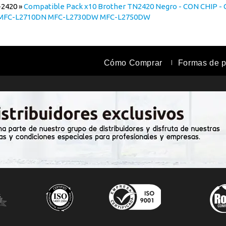
2420
»
Compatible Pack x10 Brother TN2420 Negro - CON CHIP - 
 MFC-L2710DN MFC-L2730DW MFC-L2750DW
Cómo Comprar
Formas de 