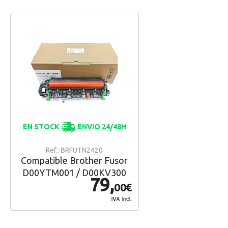
EN STOCK
ENVIO 24/48H
Ref.: BRFUTN2420
Compatible Brother Fusor
D00YTM001 / D00KV300
79,
00€
IVA Incl.