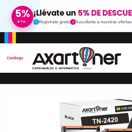
5%
¡Llévate un
5% DE DESCU
Regístrate gratis
Suscríbete a nuestras ofertas
DTO.
1
2
Toda la informacion
Catálogo
Ten una visión completa de dónde está tu pe
de compras
Promociones especia
Recibe nuestras promociones y ofertas susc
de noticias
Ventajas para miemb
Accede a descuentos exclusivos y ofertas e
consumibles e informática.