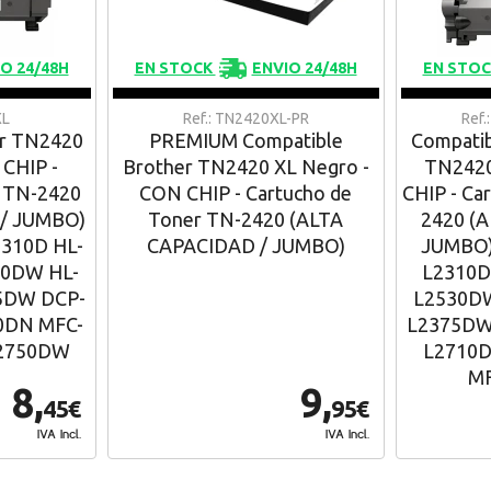
O 24/48H
EN STOCK
ENVIO 24/48H
EN STO
XL
Ref.: TN2420XL-PR
Ref
er TN2420
PREMIUM Compatible
Compatib
 CHIP -
Brother TN2420 XL Negro -
TN2420
r TN-2420
CON CHIP - Cartucho de
CHIP - Ca
/ JUMBO)
Toner TN-2420 (ALTA
2420 (
2310D HL-
CAPACIDAD / JUMBO)
JUMBO) 
30DW HL-
L2310D
5DW DCP-
L2530DW
0DN MFC-
L2375DW
2750DW
L2710
M
8,
9,
45€
95€
IVA Incl.
IVA Incl.