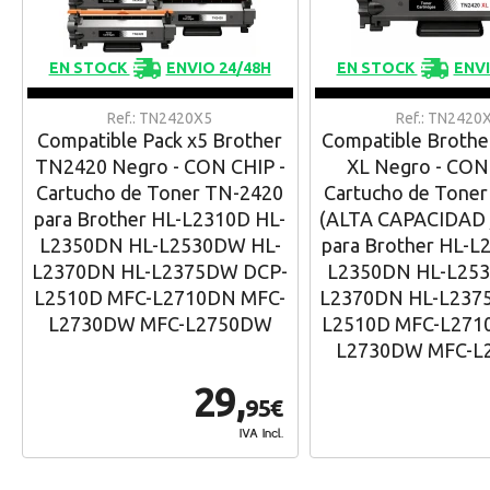
EN STOCK
ENVIO 24/48H
EN STOCK
ENVI
Ref.: TN2420X5
Ref.: TN2420
Compatible Pack x5 Brother
Compatible Broth
TN2420 Negro - CON CHIP -
XL Negro - CON
Cartucho de Toner TN-2420
Cartucho de Tone
para Brother HL-L2310D HL-
(ALTA CAPACIDAD 
L2350DN HL-L2530DW HL-
para Brother HL-L
L2370DN HL-L2375DW DCP-
L2350DN HL-L25
L2510D MFC-L2710DN MFC-
L2370DN HL-L237
L2730DW MFC-L2750DW
L2510D MFC-L271
L2730DW MFC-L
29,
95€
IVA Incl.