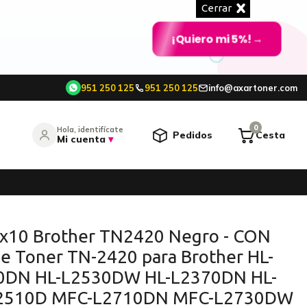
Cerrar
¡Quiero mi 5%!
→
951 250 125
951 250 125
info@axartoner.com
e
0
Hola, identifícate
Pedidos
Cesta
Mi cuenta
▾
entrar
¿Olvidó su contraseña?
 x10 Brother TN2420 Negro - CON
de Toner TN-2420 para Brother HL-
O CONTINÚA CON
0DN HL-L2530DW HL-L2370DN HL-
Continuar con Google
2510D MFC-L2710DN MFC-L2730DW