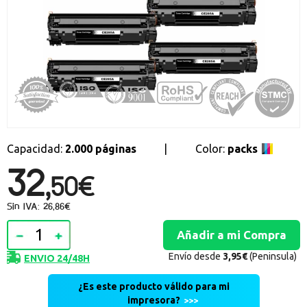
Promociones especiales
Recibe nuestras promociones y ofertas suscribiéndote a nuestro
boletin de noticias
Ventajas para miembros
Accede a descuentos exclusivos y ofertas en toda la gama de
consumibles e informática.
registro distribuidor
Capacidad:
2.000 páginas
|
Color:
packs
32,
50€
Sin IVA: 26,86€
Envío desde
3,95€
(Peninsula)
ENVIO 24/48H
¿Es este producto válido para mi
impresora?
>>>