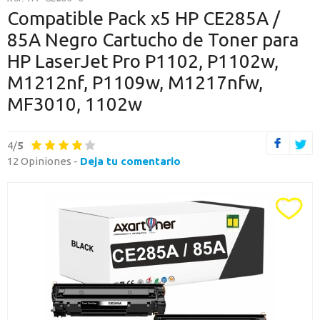
O CONTINÚA CON
Compatible Pack x5 HP CE285A /
85A Negro Cartucho de Toner para
Continuar con Google
HP LaserJet Pro P1102, P1102w,
Continuar con PayPal
M1212nf, P1109w, M1217nfw,
MF3010, 1102w
Nueva cuenta
Crea una cuenta en Axartoner.com y podrás realizar tus compras
rápidamente, revisar el estado de tus pedidos y consultar
4/
5
operaciones.
12 Opiniones -
Deja tu comentario
crear cuenta
Toda la informacion
Ten una visión completa de dónde está tu pedido y accede a tu
historial de compras