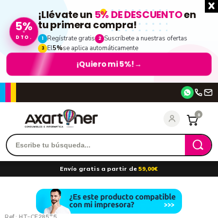
¡Llévate un
5% DE DESCUENTO
en
5%
tu primera compra!
DTO.
Regístrate gratis
Suscríbete a nuestras ofertas
1
2
El
5%
se aplica automáticamente
3
¡Quiero mi 5%!
→
Accede
0
Recordarme
¿Olvidó su contraseña?
Envío gratis a partir de
59,00€
entrar
Ref.:
HT-CE285*5