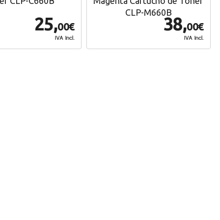
er CLP-C660B
Magenta Cartucho de Toner
CLP-M660B
25,
38,
00€
00€
IVA Incl.
IVA Incl.