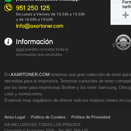
951 250 125
De Lunes a Viernes de 10:30h a 13:30h
y de 16:00h a 19:00h
info@axartoner.com
Información
Aquí
puedes consultar toda la
información que necesites
En
AXARTONER.COM
tenemos una gran selección de toner para 
necesitas para tu impresora. Tenemos cartuchos de toner compatibl
por los toner para impresoras Brother y los toner Samsung. Otra
color y monocromo.
Estamos muy orgullosos de ofrecer sólo los mejores toners en cua
Aviso Legal
·
Política de Cookies
·
Política de Privacidad
IVA INCLUIDO EN TODOS LOS PRECIOS
Copyright © Axartoner 2026
- Tel: 951 250 125