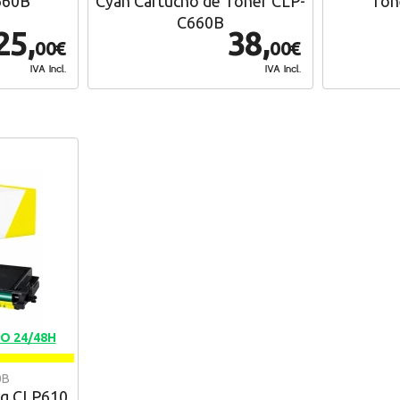
660B
Cyan Cartucho de Toner CLP-
Ton
C660B
25,
38,
00€
00€
IVA Incl.
IVA Incl.
O 24/48H
0B
g CLP610,