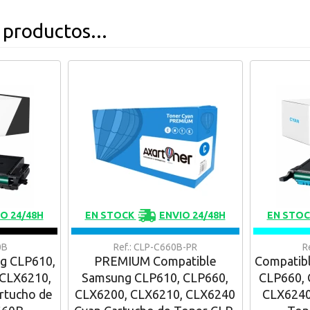
 productos...
O 24/48H
EN STOCK
ENVIO 24/48H
EN STO
0B
Ref.: CLP-C660B-PR
R
g CLP610,
PREMIUM Compatible
Compatib
 CLX6210,
Samsung CLP610, CLP660,
CLP660, 
rtucho de
CLX6200, CLX6210, CLX6240
CLX6240