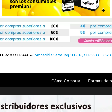
LP-610 / CLP-660
»
Compatible Samsung CLP610, CLP660, CLX6200
Cómo Comprar
Formas de 