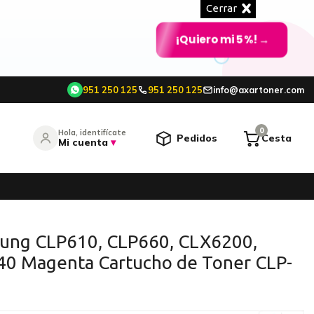
Cerrar
¡Quiero mi 5%!
→
951 250 125
951 250 125
info@axartoner.com
e
0
Hola, identifícate
Pedidos
Cesta
Mi cuenta
▾
entrar
¿Olvidó su contraseña?
ung CLP610, CLP660, CLX6200,
0 Magenta Cartucho de Toner CLP-
O CONTINÚA CON
Continuar con Google