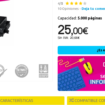
4/
5
10 Opiniones -
Deja tu come
Nueva
Capacidad:
5.000 páginas
25,
Crea una cue
00€
rápidamente, 
operaciones.
Sin IVA: 20,66€
r
¿Es 
CARACTERÍSTICAS
COMPATIBLE CO