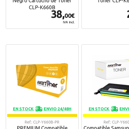
Negro Cartucho de Toner
Toner CLP-K
CLP-K660B
38,
00€
IVA Incl.
EN STOCK
ENVIO 24/48H
EN STOCK
ENVI
Ref.: CLP-Y660B-PR
Ref.: CLP-Y66
PREMIUM Compatible
Compatible Samsun