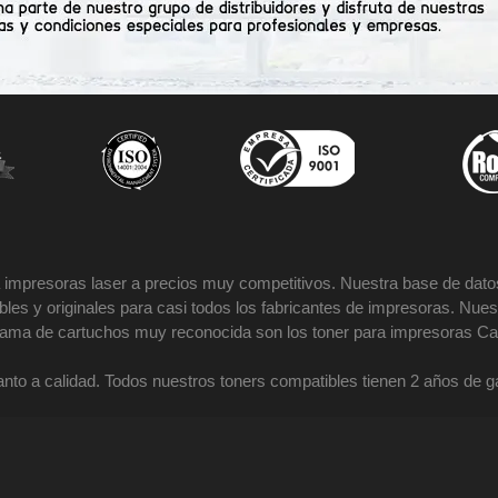
impresoras laser a precios muy competitivos. Nuestra base de datos
es y originales para casi todos los fabricantes de impresoras. Nues
 gama de cartuchos muy reconocida son los toner para impresoras Ca
nto a calidad. Todos nuestros toners compatibles tienen 2 años de 