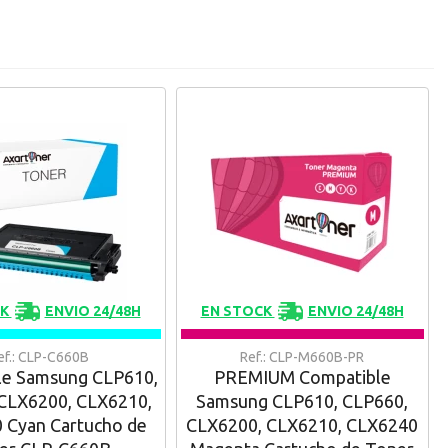
CK
ENVIO 24/48H
EN STOCK
ENVIO 24/48H
ef.: CLP-C660B
Ref.: CLP-M660B-PR
le Samsung CLP610,
PREMIUM Compatible
CLX6200, CLX6210,
Samsung CLP610, CLP660,
 Cyan Cartucho de
CLX6200, CLX6210, CLX6240