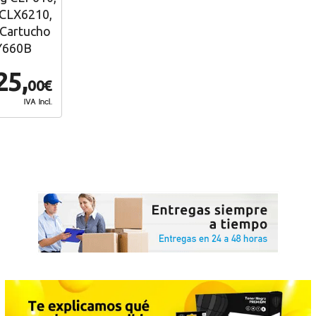
 CLX6210,
 Cartucho
Y660B
25,
00€
IVA Incl.