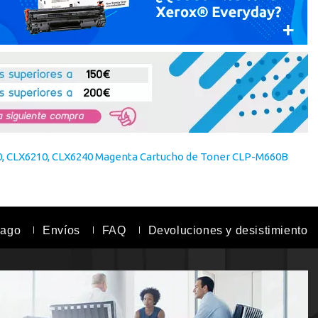
, CLX6210, CLX6240 Magenta Cartucho de Toner CLP-M660B
pago
Envíos
FAQ
Devoluciones y desistimiento