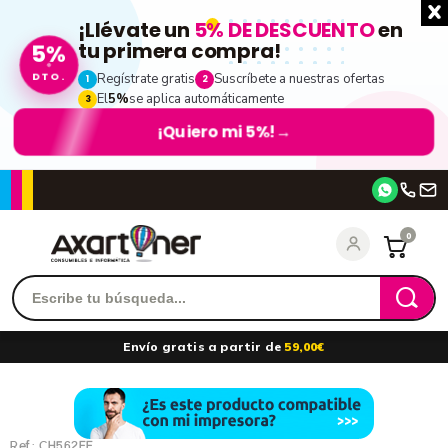
¡Llévate un
5% DE DESCUENTO
en
5%
tu primera compra!
DTO.
Regístrate gratis
Suscríbete a nuestras ofertas
1
2
El
5%
se aplica automáticamente
3
¡Quiero mi 5%!
→
Accede
0
Recordarme
¿Olvidó su contraseña?
Envío gratis a partir de
59,00€
entrar
Ref.:
CH562EE